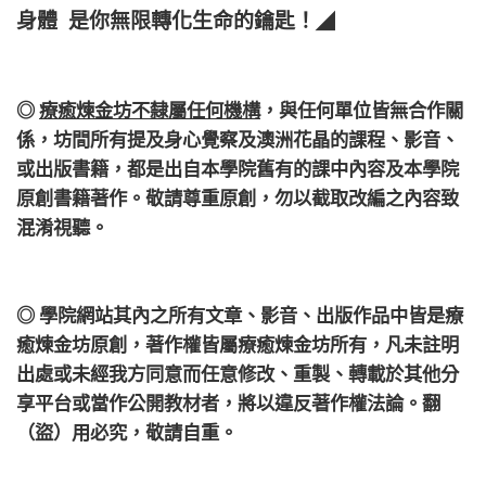
身體 是你無限轉化生命的鑰匙！
◢
◎
療癒煉金坊不隸屬任何機構
，
與任何單位皆無合作關
係，
坊間所有提及身心覺察及澳洲花晶的課程、影音、
或出版書籍，都是出自本學院舊有的課中內容及本學院
原創書籍著作。敬請尊重原創，勿以截取改編之內容致
混淆視聽。
◎ 學院網站其內之所有文章、影音、出版作品中皆是療
癒煉金坊原創，著作權皆屬療癒煉金坊所有，凡未註明
出處或未經我方同意而任意修改、重製、轉載於其他分
享平台或當作公開教材者，將以違反著作權法論。翻
（盜）用必究，敬請自重。