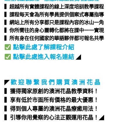
▍超越所有實體課程的線上深度培訓教學課程​
▍課程每天會為所有學員提供個案式專屬指導​
▍網站上所有分享都只是課程內容的冰山一角​
▍你所嚮往的身心靈轉化都將在課中一一實現​
▍所有身在任何國家的華語夥伴都可報名共學​
點擊此處了解課程介紹
點擊此處進入報名連結
◢
歡 迎 聯 繫 我 們 購 買 澳 洲 花 晶
◤
▍獲得獨家原創的澳洲花晶教學資料！
▍享有低於市面所有價格的最大優惠！
▍得到個人專屬的澳洲花晶療癒用法！
▍引導你用覺察的心法正觀運用花晶！
◢