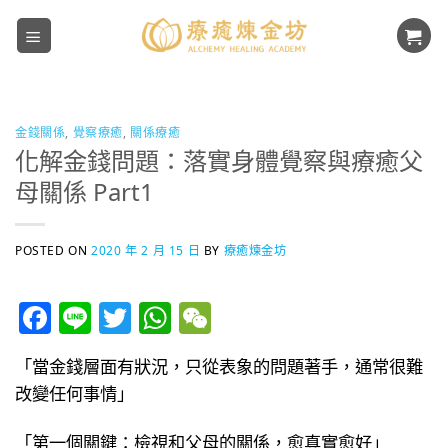
Skip
to
content
金錢關係
,
覺察療癒
,
關係療癒
化解金錢問題：落實身體覺察與療癒父
母關係 Part1
POSTED ON
2020 年 2 月 15 日
BY
療癒煉金坊
Facebook
Line
Twitter
WhatsApp
WeChat
「當金錢層面有狀況，只從表象的問題著手，通常很難
改變任何事情」
「第一個關鍵：檢視和父母的關係，愈真實愈好」