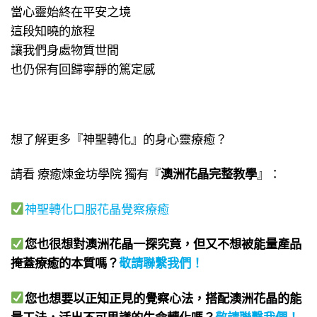
當心靈始終在平安之境
這段知曉的旅程
讓我們身處物質世間
也仍保有回歸寧靜的篤定感
想了解更多『神聖轉化』的身心靈療癒？
請看 療癒煉金坊學院 獨有『
澳洲花晶完整教學
』：
神聖轉化口服花晶覺察療癒
您也很想對澳洲花晶一探究竟，但又不想被能量產品
掩蓋療癒的本質嗎？
敬請聯繫我們
！
您也想要以正知正見的覺察心法，搭配澳洲花晶的能
量工法，活出不可思議的生命轉化嗎？
敬請聯繫我們
！