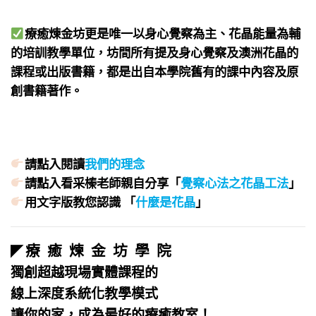
療癒煉金坊更是唯一以身心覺察為主、花晶能量為輔
的培訓教學單位，坊間所有提及身心覺察及澳洲花晶的
課程或出版書籍，都是出自本學院舊有的課中內容及原
創書籍著作。
請點入閱讀
我們的理念
請點入看采榛老師親自分享「
覺察心法之花晶工法
」
用文字版教您認識 「
什麼是花晶
」
療 癒 煉 金 坊 學 院
◤
獨創超越現場實體課程的
線上深度系統化教學模式
讓你的家，成為最好的療癒教室！