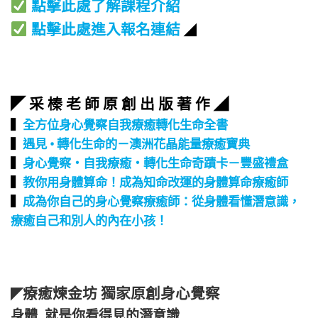
點擊此處了解課程介紹
點擊此處進入報名連結
◢
◤ 采 榛 老 師 原 創 出 版 著 作 ◢
▍
全方位身心覺察自我療癒轉化生命全書
▍
遇見 • 轉化生命的－澳洲花晶能量療癒寶典
▍
身心覺察‧自我療癒‧轉化生命奇蹟卡－豐盛禮盒
▍
教你用身體算命！成為知命改運的身體算命療癒師
▍
成為你自己的身心覺察療癒師：從身體看懂潛意識，
療癒自己和別人的內在小孩！
療癒煉金坊 獨家原創身心覺察
◤
身體 就是你看得見的潛意識