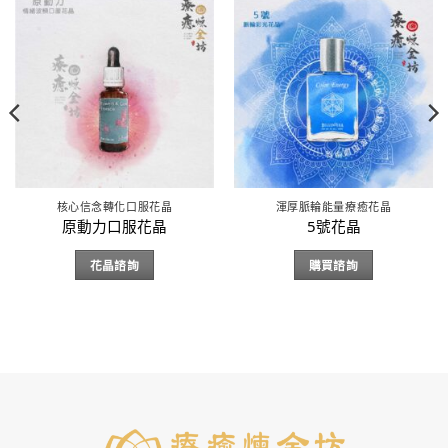
核心信念轉化口服花晶
渾厚脈輪能量療癒花晶
原動力口服花晶
5號花晶
花晶諮詢
購買諮詢