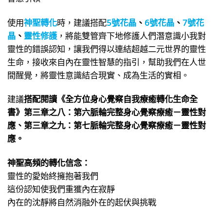
使用
神聖轉化
時，建議搭配
5號花晶
、
6號花晶
、
7號花
晶
、
靈性修護
，將能雙管齊下地修護人們潛意識小我對
靈性的錯誤認知，讓我們得以連結超越二元世界的靈性
生命，接收來自內在靈性智慧的指引，幫助我們在人世
間醒覺，將靈性意識結合現實、成為生活的實相。
建議
搭配閱讀《全方位身心覺察自我療癒轉化生命全
書》第三章之八：第六脈輪完整身心覺察療癒－靈性對
應、第三章之九：第七脈輪完整身心覺察療癒－靈性對
應。
神聖高頻的轉化信念：
靈性的愛始終擁抱著我們
這份認知使我們重獲內在寂靜
內在的沈靜將自然消融外在的起伏與挑戰