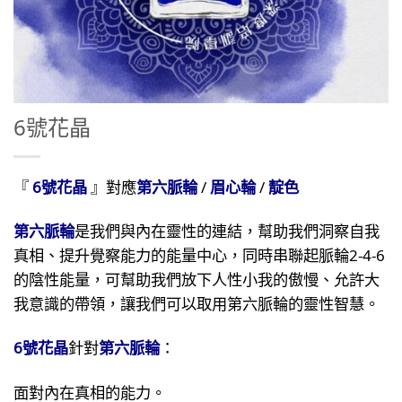
6號花晶
『
6號花晶
』對應
第六脈輪
/
眉心輪
/
靛色
第六脈輪
是我們與內在靈性的連結，幫助我們洞察自我
真相、提升覺察能力的能量中心，同時串聯起脈輪2-4-6
的陰性能量，可幫助我們放下人性小我的傲慢、允許大
我意識的帶領，讓我們可以取用第六脈輪的靈性智慧。
6號花晶
針對
第六脈輪
：
面對內在真相的能力。