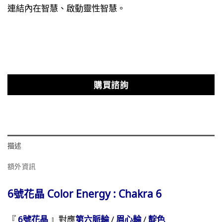
連結內在智慧、啟動靈性智慧。
購買諮詢
描述
額外資訊
6號花晶
Color Energy : Chakra 6
『
6號花晶
』對應
第六脈輪
/
眉心輪
/
靛色