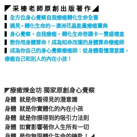
◤ 采 榛 老 師 原 創 出 版 著 作 ◢
▍
全方位身心覺察自我療癒轉化生命全書
▍
遇見 • 轉化生命的－澳洲花晶能量療癒寶典
▍
身心覺察‧自我療癒‧轉化生命奇蹟卡－豐盛禮盒
▍
教你用身體算命！成為知命改運的身體算命療癒師
▍
成為你自己的身心覺察療癒師：從身體看懂潛意識，
療癒自己和別人的內在小孩！
療癒煉金坊 獨家原創身心覺察
◤
身體 就是你看得見的潛意識
身體 就是你實體化的內在小孩
身體 就是你摸得到的吸引力法則
身體 如實影響著你人生所有一切
身體 是你無限轉化生命的鑰匙！
◢