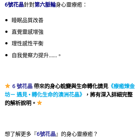
6號花晶
針對
第六脈輪
身心靈療癒：
睡眠品質改善
直覺靈感增強
理性感性平衡
自我覺察力提升……。
6 號花晶
帶來
的身心蛻變與生命轉化請見
《療癒煉金
坊－ 遇見 • 轉化生命的澳洲花晶》
，將有深入詳細完整
的解析說明。
想了解更多『
6號花晶
』的身心靈療癒？