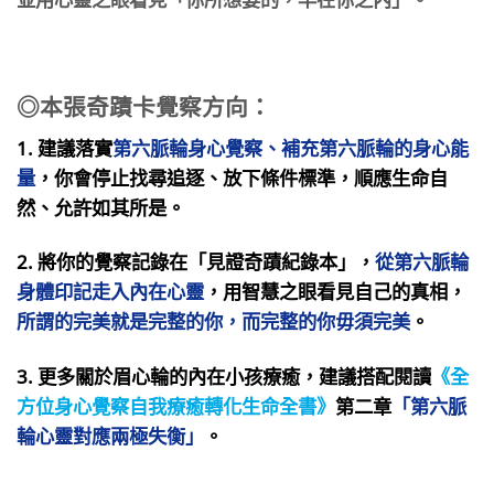
◎本張奇蹟卡覺察方向：
1. 建議落實
第六脈輪身心覺察、補充第六脈輪的身心能
量
，你會停止找尋追逐、放下條件標準，順應生命自
然、允許如其所是。
2. 將你的覺察記錄在「見證奇蹟紀錄本」，
從第六脈輪
身體印記走入內在心靈
，用智慧之眼看見自己的真相，
所謂的完美就是完整的你，而完整的你毋須完美
。
3.
更多關於眉心輪的內在小孩療癒，建議搭配閱讀
《全
方位身心覺察自我療癒轉化生命全書》
第二章
「第六脈
輪心靈對應兩極失衡」
。