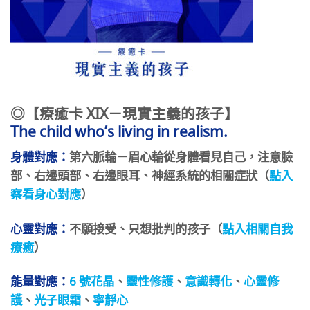
◎【
療癒卡 XIX
－現實主義的孩子
】
The child who’s living in realism.
身體對應：
第六脈輪－眉心輪從身體看見自己，注意臉
部、右邊頭部、右邊眼耳、神經系統的相關症狀（
點入
察看身心對應
）
心靈對應：
不願接受、只想批判的孩子（
點入相關自我
療癒
）
能量對應：
6
號花晶
、
靈性修護
、
意識轉化
、
心靈修
護
、
光子眼霜
、
寧靜心