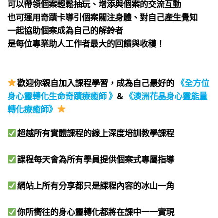
可以帶領個案輕鬆抽玩、增添與個案的交流互動
也可運用奇蹟卡導引個案關注身體、對自己產生覺知
一起協助個案成為自己的解鈴者
是每位專業助人工作者最大的回饋與收穫！
⠀
⠀
歡迎你親自加入課程學習，成為自己最好的
《全方位
身心靈轉化生命奇蹟療癒師 》
&
《澳洲花晶身心靈能量
轉化療癒師》
⠀
超越所有實體課程的線上深度培訓教學課程​
課程每天會為所有學員提供個案式專屬指導​
網站上所有分享都只是課程內容的冰山一角​
你所嚮往的身心靈轉化都將在課中一一實現​