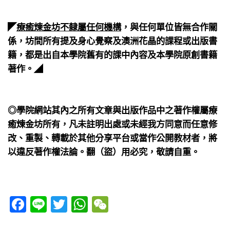
​⠀
◤
療癒煉金坊不隸屬任何機構
，與任何單位皆無合作關
係，坊間所有提及身心覺察及澳洲花晶的課程或出版書
籍，都是出自本學院舊有的課中內容及本學院原創書籍
著作。◢
​⠀
​⠀
◎學院網站其內之所有文章與出版作品中之著作權屬療
癒煉金坊所有，凡未註明出處或未經我方同意而任意修
改、重製、轉載於其他分享平台或當作公開教材者，將
以違反著作權法論。翻（盜）用必究，敬請自重。
Facebook
Line
Twitter
WhatsApp
WeChat