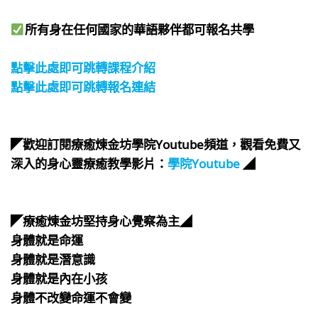
所有身在任何國家的華語夥伴都可報名共學​
⠀
點擊此處即可跳轉課程介紹
點擊此處即可跳轉報名連結
⠀
⠀
​◤歡迎訂閱療癒煉金坊學院Youtube頻道，觀看免費又
深入的身心靈療癒教學影片：
學院Youtube
◢
⠀
​⠀
◤療癒煉金坊堅持身心覺察為主◢
身體就是命運
身體就是潛意識
身體就是內在小孩
身體不改變命運不會變
​⠀