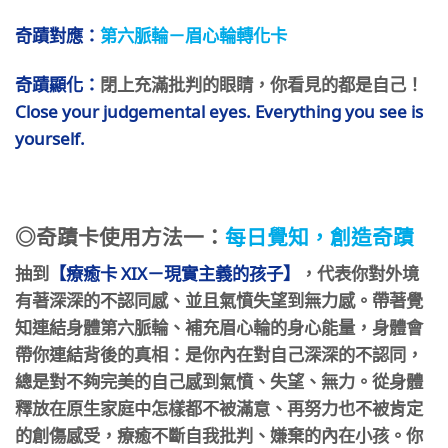
奇蹟對應：
第六脈輪－眉心輪轉化卡
奇蹟顯化：
閉上充滿批判的眼睛，你看見的都是自己！
Close
your j
udgeme
ntal eyes. Every
thing you see is
yourself.
◎奇蹟卡使用方法一：
每日覺知，創造奇蹟
抽到
【療癒卡 XIX－現實主義的孩子】
，代表你對外境
有著深深的不認同感、並且氣憤失望到無力感。帶著覺
知連結身體第六脈輪、補充眉心輪的身心能量，身體會
帶你連結背後的真相：是你內在對自己深深的不認同，
總是對不夠完美的自己感到氣憤、失望、無力。從身體
釋放在原生家庭中怎樣都不被滿意、再努力也不被肯定
的創傷感受，療癒不斷自我批判、嫌棄的內在小孩。你