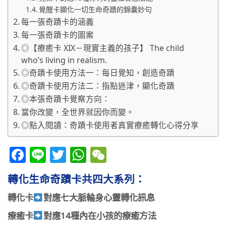
覺醒卡顯化一切生命奇蹟的錦囊妙句​
每一張奇蹟卡的涵義
每一張奇蹟卡的圖案
◎【療癒卡 XIX－現實主義的孩子】 The child
who’s living in realism.
◎奇蹟卡使用方法一：每日覺知，創造奇蹟
◎奇蹟卡使用方法二：指點迷津，顯化奇蹟
◎本張奇蹟卡覺察方向：
當你改變，全世界就因你而變。
◎點入閱讀：奇蹟卡使用者真實療癒轉化心得分享
Facebook
Line
Twitter
WhatsApp
WeChat
轉化生命奇蹟卡共四大系列：
轉化卡
對應七大脈輪身心靈轉化訊息
療癒卡
對應14種內在小孩的療癒方法