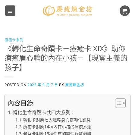
Skip
to
content
療癒卡系列
《轉化生命奇蹟卡－療癒卡 XIX》助你
療癒眉心輪的內在小孩－【現實主義的
孩子】
POSTED ON
2023 年 9 月 7 日
BY
療癒煉金坊
內容目錄
轉化生命奇蹟卡共四大系列：
轉化卡對應七大脈輪身心靈轉化訊息
療癒卡對應14種內在小孩的療癒方法
覺察卡對應15種你有的靈性智慧潛能