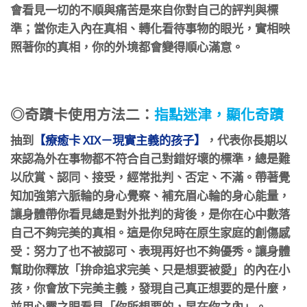
會看見一切的不順與痛苦是來自你對自己的評判與標
準；當你走入內在真相、轉化看待事物的眼光，實相映
照著你的真相，你的外境都會變得順心滿意。
⠀
◎奇蹟卡
使用方法二：
指點迷津，顯化奇蹟
抽到
【療癒卡 XIX－現實主義的孩子】
，代表你長期以
來認為外在事物都不符合自己對錯好壞的標準，總是難
以欣賞、認同、接受，經常批判、否定、不滿。
帶著覺
知加強第六脈輪的身心覺察、補充眉心輪的身心能量，
讓身體帶你看見總是對外批判的背後，是你在心中數落
自己不夠完美的真相。這是你兒時在原生家庭的創傷感
受：努力了也不被認可、表現再好也不夠優秀。讓身體
幫助你釋放「拚命追求完美、只是想要被愛」的內在小
孩，你會放下完美主義，發現自己真正想要的是什麼，
並用心靈之眼看見「你所想要的，早在你之內」。