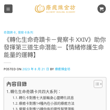
Skip
to
content
奇蹟牌卡
,
覺察卡系列
《轉化生命奇蹟卡－覺察卡 XXIV》助你
發揮第三道生命潛能－【情緒修護生命
能量的運轉】
POSTED ON
2023 年 8 月 21 日
BY
療癒煉金坊
內容目錄
轉化生命奇蹟卡共四大系列：
轉化卡對應七大脈輪身心靈轉化訊息
療癒卡對應14種內在小孩的療癒方法
覺察卡對應15種你有的靈性智慧潛能