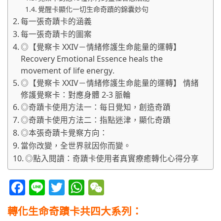
覺醒卡顯化一切生命奇蹟的錦囊妙句​
每一張奇蹟卡的涵義
每一張奇蹟卡的圖案
◎【覺察卡 XXIV－情緒修護生命能量的運轉】
Recovery Emotional Essence heals the
movement of life energy.
◎【覺察卡 XXIV－情緒修護生命能量的運轉】 情緒
修護覺察卡：對應身體 2-3 脈輪
◎奇蹟卡使用方法一：每日覺知，創造奇蹟
◎奇蹟卡使用方法二：指點迷津，顯化奇蹟
◎本張奇蹟卡覺察方向：
當你改變，全世界就因你而變。
◎點入閱讀：奇蹟卡使用者真實療癒轉化心得分享
Facebook
Line
Twitter
WhatsApp
WeChat
轉化生命奇蹟卡共四大系列：