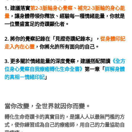
1.
建議落實
第2-3脈輪身心覺察、補充2-3脈輪的身心能
量
，讓身體帶領你釋放、經驗每一種情緒能量，你就是
一位豐盛富足的奇蹟顯化者。
2. 將你的覺察記錄在「見證奇蹟紀錄本」，
從身體印記
走入內在心靈
，你將允許所有面向的自己。
3. 更多關於情緒能量的深度覺察，建議搭配閱讀
《全方
位身心覺察自我療癒轉化生命全書》
第一章「
詳解身體
的真相－情緒印記
」
當你改變，全世界就因你而變。
​轉化生命奇蹟卡的真實目的，是讓人人以最無門檻的方
式，使你練習成為自己的療癒師，用自己的力量協助自