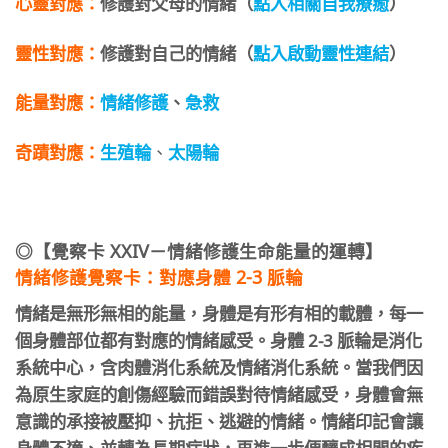
心靈對應：
修護對父母的情緒（
點入相關自我療癒
）
靈性對應：
修護對自己的情緒（
點入啟動靈性連結
）​
能量對應：
情緒修護
、
急救
奇蹟對應：
生殖輪
、
太陽輪
◎【覺察卡 XXIV－情緒修護生命能量的運轉】
情緒修護覺察卡：對應身體 2-3 脈輪
情緒是無形無相的能量，身體是有形有相的載體，每一
個身體部位都有對應的情緒感受。身體 2-3 脈輪是消化
系統中心，含肉體消化系統及情緒消化系統。當我們因
為原生家庭的創傷經驗而錯誤對待情緒感受，身體會無
意識的承接被壓抑、抗拒、逃避的情緒。情緒印記會讓
身體不適、並轉為長期症狀，再進一步便釀成相關的疾