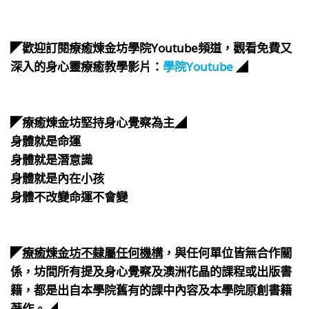
⠀
⠀
​◤歡迎訂閱療癒煉金坊學院Youtube頻道，觀看免費又
深入的身心靈療癒教學影片：
學院Youtube
◢
⠀
​⠀
◤療癒煉金坊堅持身心覺察為主◢
身體就是命運
身體就是潛意識
身體就是內在小孩
身體不改變命運不會變
​⠀
​⠀
◤
療癒煉金坊不隸屬任何機構
，與任何單位皆無合作關
係，坊間所有提及身心覺察及澳洲花晶的課程或出版書
籍，都是出自本學院舊有的課中內容及本學院原創書籍
著作。◢