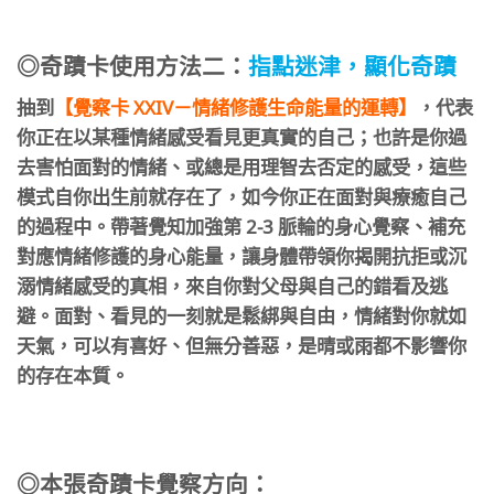
⠀
◎奇蹟卡
使用方法二：
指點迷津，顯化奇蹟
抽到
【覺察卡 XXIV－情緒修護生命能量的運轉】
，代表
你正在以某種情緒感受看見更真實的自己；也許是你過
去害怕面對的情緒、或總是用理智去否定的感受，這些
模式自你出生前就存在了，如今你正在面對與療癒自己
的過程中。帶著覺知加強第 2-3 脈輪的身心覺察、補充
對應情緒修護的身心能量，讓身體帶領你揭開抗拒或沉
溺情緒感受的真相，來自你對父母與自己的錯看及逃
避。面對、看見的一刻就是鬆綁與自由，情緒對你就如
天氣，可以有喜好、但無分善惡，是晴或雨都不影響你
的存在本質
。
◎本張奇蹟卡覺察方向：