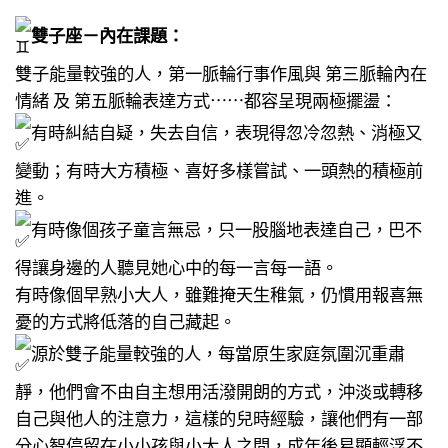
雙子座－內在課題：​
雙子能量較強的人，第一脈輪行事作風與 第三脈輪內在
情緒 及 第五脈輪表達方式⋯⋯都容呈現兩極擺盪：​
有時糾結自疑，失去自信，​表現得忽冷忽熱、消極又
變動；​有時大方積極、喜好多樣嘗試、​一頭熱的積極前
進。​
有時像個孩子童言無忌，​只一股腦地表達自己，​巴不
得讓身邊的人聽見她心中的每一言每一語。​
有時像個早熟小大人，​雖難掩天生稚氣，​仍慣用報喜無
憂的方式將低落的自己藏起。​
源於雙子能量較強的人，​每當原生家庭氛圍沉重肅
靜，​他們會不由自主想用活潑開朗的方式，​沖淡或轉移
自己與他人的注意力，​這樣的兒時經驗，​讓他們有一部
分心智停留在小小孩與小大人之間，​成年後易顯輕浮不