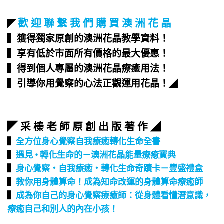
歡 迎 聯 繫 我 們 購 買 澳 洲 花 晶
◤
▍獲得獨家原創的澳洲花晶教學資料！
▍享有低於市面所有價格的最大優惠！
▍得到個人專屬的澳洲花晶療癒用法！
▍引導你用覺察的心法正觀運用花晶！
◢
◤ 采 榛 老 師 原 創 出 版 著 作 ◢
▍
全方位身心覺察自我療癒轉化生命全書
▍
遇見 • 轉化生命的－澳洲花晶能量療癒寶典
▍
身心覺察‧自我療癒‧轉化生命奇蹟卡－豐盛禮盒
▍
教你用身體算命！成為知命改運的身體算命療癒師
▍
成為你自己的身心覺察療癒師：從身體看懂潛意識，
療癒自己和別人的內在小孩！