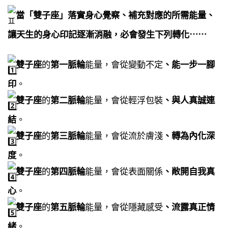
當「雙子座」落實身心覺察、補充對應的所需能量、
讓天生的身心印記逐漸消融，必會發生下列轉化⋯⋯​
雙子座
的
第一脈輪
能量，會從變動不定
、能一步一腳
印
。​
雙子座
的
第二脈輪
能量，會從輕浮包裝
、與人真誠連
結
。​
雙子座
的
第三脈輪
能量，會從流於膚淺
、轉為內化深
度
。​
雙子座
的
第四脈輪
能量，會從表面關係
、敞開自我真
心
。​
雙子座
的
第五脈輪
能量，會從隱藏感受
、流露真正情
緒
。​