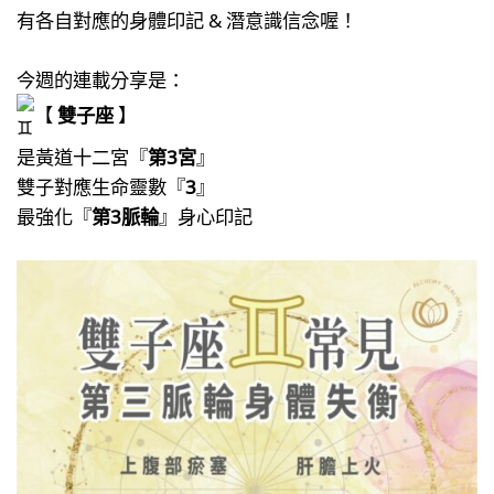
有各自對應的身體印記 & 潛意識信念喔！​
今週的連載分享是：​
【
雙子座
】​
是黃道十二宮『
第3宮
』​
雙子對應生命靈數『
3
』​
最強化『
第3脈輪
』身心印記​