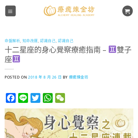
Skip
to
content
命盤解析
,
知命改運
,
認識自己
,
認識自己
十二星座的身心覺察療癒指南 –
雙子
座
POSTED ON
2018 年 8 月 26 日
BY
療癒煉金坊
Facebook
Line
Twitter
WhatsApp
WeChat