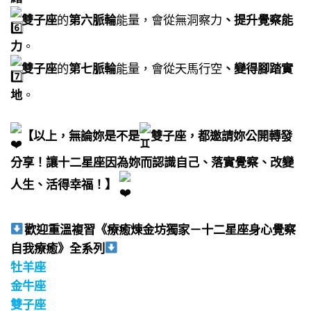
雙子座
的
第六脈輪
能量，會從無洞察力
、提升覺察能
力
。​
雙子座
的
第七脈輪
能量，會從天馬行空
、變得腳踏實
地
。​
【以上，無論妳是不是
雙子座，都邀請妳公開轉發
分享！讓十二星座因為妳而認識自己、落實覺察、改變
人生、活得幸福！】
​
歡迎重溫複習《療癒煉金坊獨家－十二星座身心覺察
自我療癒》全系列
牡羊座
金牛座
雙子座