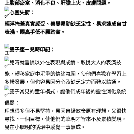
上腹部瘀塞、消化不良、肝膽上火、皮膚問題。​
心靈失衡：​
輕浮掩蓋真實感受、善變易動缺乏定性、易求速成自甘
表淺、眼高手低不願踏實。​
雙子座－兒時印記：
兒時就習慣以外在表現與成績、​取悅大人的表演技
能，​轉移家庭中沉重的情緒氛圍，​使他們喜歡在學習上
多樣發展，​但也容易因分心及缺乏定力而難以精通。​
雙子常見的童年模式，​讓他們成年後的靈性消化系統
偏弱：​
理想很多但不易堅持，​易因自疑放棄原有理想，​又很快
尋找下一個目標，​使他們的聰明才智來不及累積變現，​
易在小聰明的循環中感覺一事無成。​