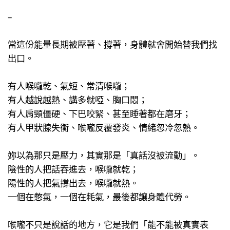
–
當這份能量長期被壓著、撐著，身體就會開始替我們找
出口。
有人喉嚨乾、氣短、常清喉嚨；
有人越說越熱、講多就啞、胸口悶；
有人肩頸僵硬、下巴咬緊、甚至睡著都在磨牙；
有人甲狀腺失衡、喉嚨反覆發炎、情緒忽冷忽熱。
妳以為那只是壓力，其實那是「真話沒被流動」。
陰性的人把話吞進去，喉嚨就乾；
陽性的人把氣撐出去，喉嚨就熱。
一個在憋氣，一個在耗氣，最後都讓身體代勞。
喉嚨不只是說話的地方，它是我們「能不能被真實表