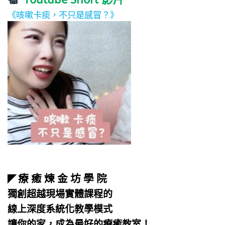
《咳嗽卡痰，不只是感冒？》
療 癒 煉 金 坊 學 院
◤
獨創超越現場實體課程的
線上深度系統化教學模式
讓你的家，成為最好的療癒教室！