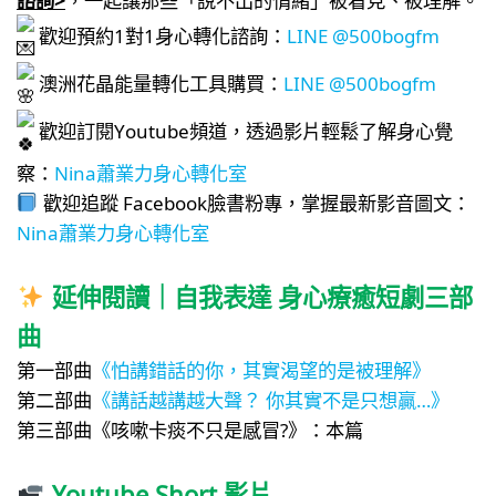
歡迎預約1對1身心轉化諮詢：
LINE @500bogfm
澳洲花晶能量轉化工具購買：
LINE @500bogfm
歡迎訂閱
Youtube頻道，透過影片輕鬆了解身心覺
察：
Nina蕭業力身心轉化室
歡迎追蹤
Facebook臉書粉專，掌握最新影音圖文：
Nina蕭業力身心轉化室
延伸閱讀｜自我表達 身心療癒短劇三部
曲
第一部曲
《怕講錯話的你，其實渴望的是被理解》
第二部曲
《講話越講越大聲？ 你其實不是只想贏…》
第三部曲《咳嗽卡痰不只是感冒?》：本篇
Youtube Short 影片