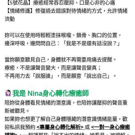
【5號花晶】療癒經常吞忍壓抑、口是心非的心痛
【情緒修護】修復過去錯誤對待情緒的方式，允許情緒
流動
妳可以在使用時輕輕塗抹喉嚨、鎖骨、胸口的位置，
邊深呼吸，邊問問自己：「我是不是還有話沒說？」
當妳願意聽見自己，身體就不再需要用痛去提醒。
療癒，不是讓聲音變大，而是讓聲音變真；
不再用力去「說服誰」，而是願意「說出自己」。
我是 Nina身心轉化療癒師
陪妳從身體看見情緒的潛意識，也陪妳讓壓抑的聲音重
新被聽見。
如果妳也想更了解自己身體隱藏的潛意識情緒能量，歡
迎私訊我預約
<專屬身心轉化解析>
或
<一對一身心療癒
諮詢>
，一起讓那些「說不出的情緒」被看見、被理解。