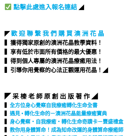
點擊此處進入報名連結
◢
歡 迎 聯 繫 我 們 購 買 澳 洲 花 晶
◤
▍獲得獨家原創的澳洲花晶教學資料！
▍享有低於市面所有價格的最大優惠！
▍得到個人專屬的澳洲花晶療癒用法！
▍引導你用覺察的心法正觀運用花晶！
◢
◤ 采 榛 老 師 原 創 出 版 著 作 ◢
▍
全方位身心覺察自我療癒轉化生命全書
▍
遇見 • 轉化生命的－澳洲花晶能量療癒寶典
▍
身心覺察‧自我療癒‧轉化生命奇蹟卡－豐盛禮盒
▍
教你用身體算命！成為知命改運的身體算命療癒師