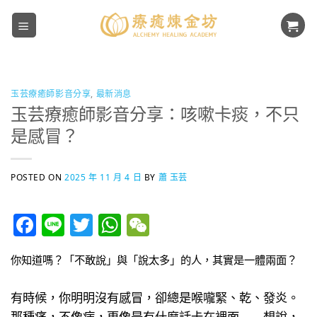
Skip
to
content
玉芸療癒師影音分享
,
最新消息
玉芸療癒師影音分享：咳嗽卡痰，不只
是感冒？
POSTED ON
2025 年 11 月 4 日
BY
蕭 玉芸
Facebook
Line
Twitter
WhatsApp
WeChat
你知道嗎？「不敢說」與「說太多」的人，其實是一體兩面？
有時候，你明明沒有感冒，卻總是喉嚨緊、乾、發炎。
那種痛，不像病，更像是有什麼話卡在裡面——想說，