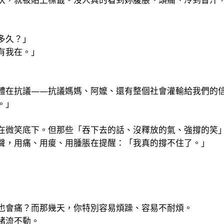
多久？」
有我在。」
體在抗議——抗議媽媽、阿嬤、還有整個社會灌輸給我們的
。」
在微笑底下。但那些「吞下去的話、沒釋放的氣、強撐的笑
聲，用痛、用痠、用腫脹在提醒：「我真的撐不住了。」
也會痛？而那幾天，你特別容易煩躁、容易不耐煩。
緒流不動。