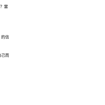
？ 當
」的信
自己而