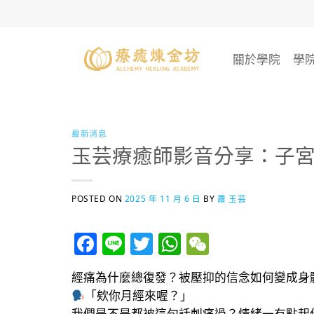
Skip
to
content
關於學院
學
最新消息
玉芸療癒師影音分享：子宮有
POSTED ON
2025 年 11 月 6 日
BY
蕭 玉芸
Facebook
Line
Twitter
WhatsApp
WeChat
經痛為什麼總復發？被壓抑的信念如何變成身
「欸你月經來喔？」
我們是不是都被這句話刺痛過？情緒一有點起