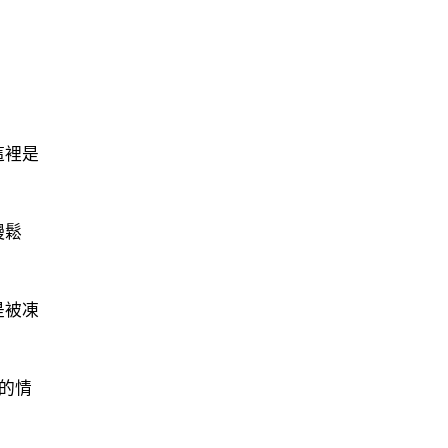
這裡是
慢鬆
是被凍
的情