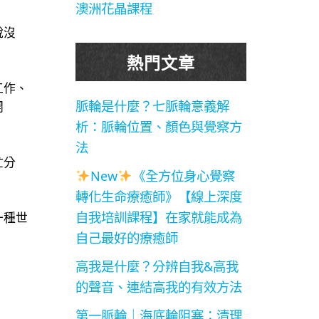
澳洲花晶課程
說沒
熱門文章
工作、
脈輪是什麼？七脈輪意義解
開
析：脈輪位置、顏色與覺察方
法
忙分
New
《全方位身心覺察
轉化生命療癒師》【線上深度
自我培訓課程】在家就能成為
一種世
自己最好的療癒師
高我是什麼？分辨自我&高我
的聲音、連結高我的有效方法
第一脈輪｜海底輪阻塞：清理