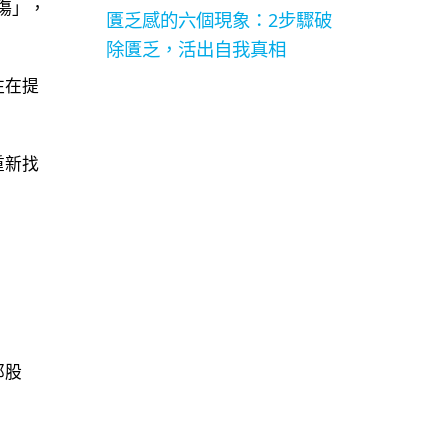
傷」，
匱乏感的六個現象：2步驟破
除匱乏，活出自我真相
往在提
重新找
那股