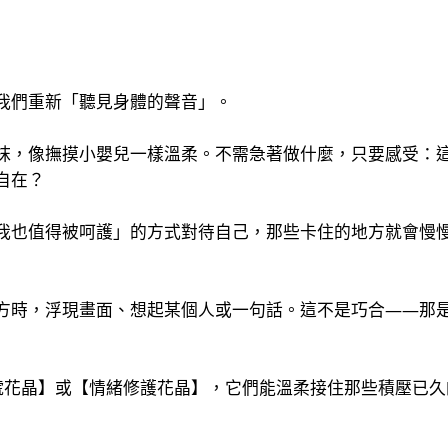
我們重新「聽見身體的聲音」。
抹，像撫摸小嬰兒一樣溫柔。不需急著做什麼，只要感受：
自在？
我也值得被呵護」的方式對待自己，那些卡住的地方就會慢
方時，浮現畫面、想起某個人或一句話。這不是巧合——那
號花晶】或【情緒修護花晶】，它們能溫柔接住那些積壓已久