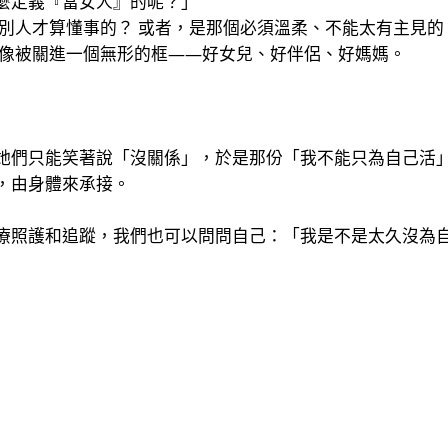
麼定義『當女人』的呢？」
別人才算懂事的？ 或者，是那個必須溫柔、不能太有主見的
就像被關進一個無形的框——好女兒、好伴侶、好媽媽。
她們只能笑著說「沒關係」，於是那份「我不能只為自己活
，由身體來承接。
療照護和追蹤，我們也可以問問自己：「我是不是太久沒為
。