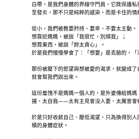
白帶，是我們身體的界線守門員，它既保護私
至發炎，那不只是純粹的感染，而是卡住的情
從小，我們被教要矜持、要乖、不要太主動。
想靠近媽媽，被說「我很忙，別煩我」；
想買東西，被說「妳太貪心」。
於是我們慢慢學會了：「想要」是丟臉的，「
那份被壓下的慾望與想被愛的渴求，就變成了
就會幫我們說出來。
這份羞愧不是媽媽一個人的，是外婆傳給媽媽
揚、太自我——太有主見會沒人要、太厲害會
於是只好收斂自己、壓低渴望，只為換得別人
積的身體症狀。