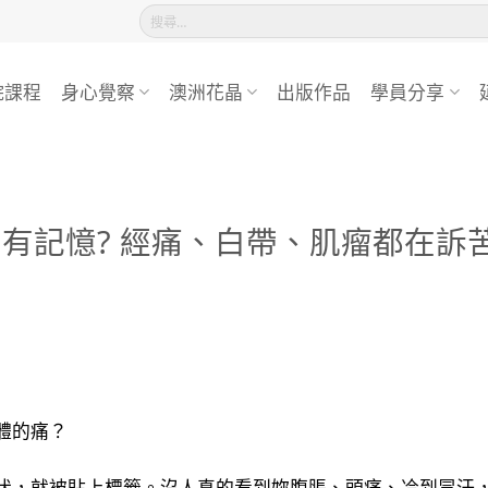
搜
尋
關
鍵
院課程
身心覺察
澳洲花晶
出版作品
學員分享
字:
記憶? 經痛、白帶、肌瘤都在訴苦
體的痛？
伏，就被貼上標籤。沒人真的看到妳腹脹、頭痛、冷到冒汗