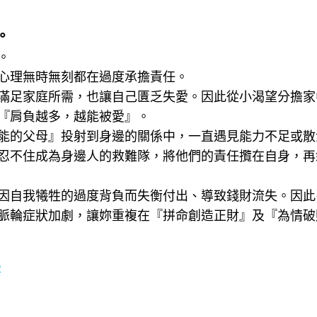
。
。
心理無時無刻都在過度承擔責任。
滿足家庭所需，也讓自己匱乏失愛。因此從小渴望分擔家
『肩負越多，越能被愛』。
能的父母』投射到身邊的關係中，一直遇見能力不足或散
忍不住成為身邊人的救難隊，將他們的責任攬在自身，再
因自我犧牲的過度背負而失衡付出、導致錢財流失。因此
脈輪症狀加劇，讓妳重複在『拼命創造正財』及『為情破
察