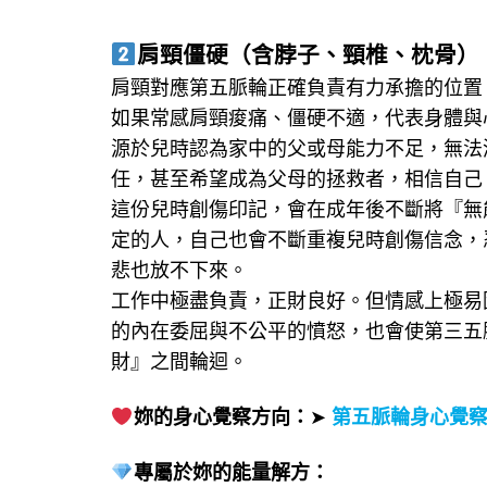
肩頸僵硬（含脖子、頸椎、枕骨）
肩頸對應第五脈輪正確負責有力承擔的位置
如果常感肩頸痠痛、僵硬不適，代表身體與
源於兒時認為家中的父或母能力不足，無法
任，甚至希望成為父母的拯救者，相信自己
這份兒時創傷印記，會在成年後不斷將『無
定的人，自己也會不斷重複兒時創傷信念，
悲也放不下來。
工作中極盡負責，正財良好。但情感上極易
的內在委屈與不公平的憤怒，也會使第三五
財』之間輪迴。
妳的身心覺察方向：
➤
第五脈輪身心覺
專屬於妳的能量解方：