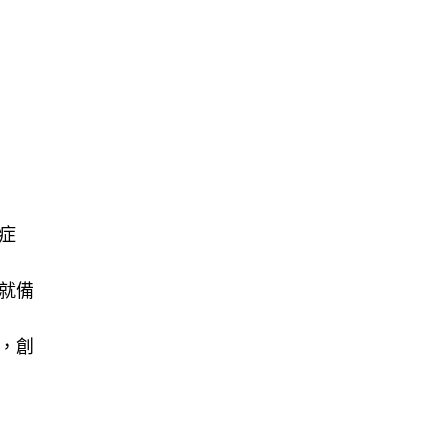
症
就備
，創