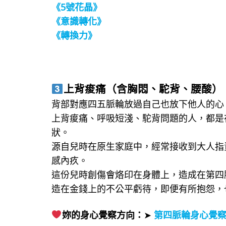
《5號花晶》
《意識轉化》
《轉換力》
上背痠痛（含胸悶、駝背、腰酸）
背部對應四五脈輪放過自己也放下他人的心
上背痠痛、呼吸短淺、駝背問題的人，都是
狀。
源自兒時在原生家庭中，經常接收到大人指
感內疚。
這份兒時創傷會烙印在身體上，造成在第四
造在金錢上的不公平虧待，即便有所抱怨，
妳的身心覺察方向：
➤
第四脈輪身心覺