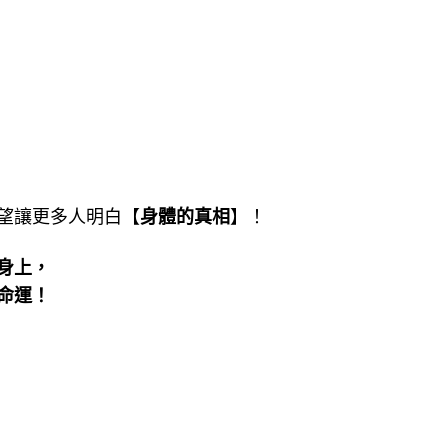
望讓更多人明白【
身體的真相
】！
身上，
命運！