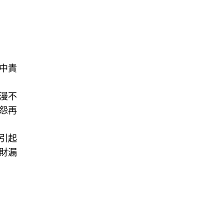
中責
漫不
怨再
引起
財漏