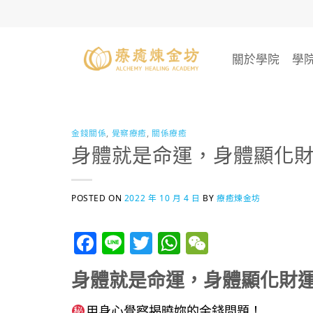
Skip
to
content
關於學院
學
金錢關係
,
覺察療癒
,
關係療癒
身體就是命運，身體顯化
POSTED ON
2022 年 10 月 4 日
BY
療癒煉金坊
Facebook
Line
Twitter
WhatsApp
WeChat
身體就是命運，身體顯化財
用身心覺察揭曉妳的金錢問題！