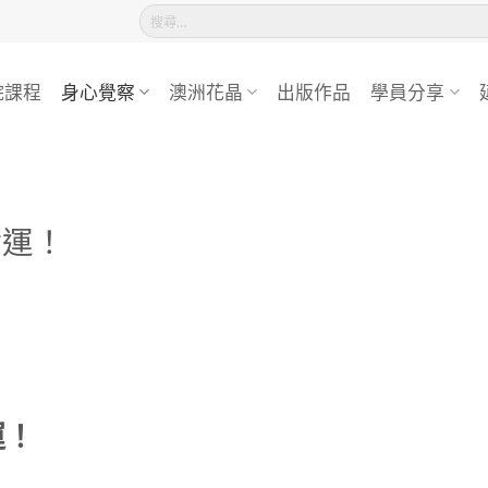
搜
尋
關
鍵
院課程
身心覺察
澳洲花晶
出版作品
學員分享
字:
財運！
運！