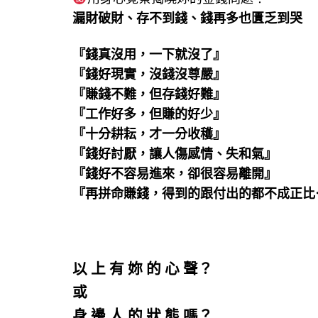
漏財破財、存不到錢、錢再多也匱乏到哭
『錢真沒用，一下就沒了』
『錢好現實，沒錢沒尊嚴』
『賺錢不難，但存錢好難』
『工作好多，但賺的好少』
『十分耕耘，才一分收穫』
『錢好討厭，讓人傷感情、失和氣』
『錢好不容易進來，卻很容易離開』
『再拼命賺錢，得到的跟付出的都不成正比
以 上 有 妳 的 心 聲？
或
身 邊 人 的 狀 態 嗎？