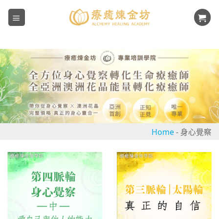
Skip
to
content
Home
-
身心覺察