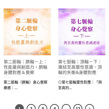
第二脈輪｜臍輪－上：
第七脈輪｜頂輪－下：
性能量與創造力，臍輪
連結至高靈性意識、頂
身體對應＆覺察
輪的失衡&身體對應
第二脈輪（臍輪）身心覺察
◎第七脈輪靈性對應：「與
療癒：...
至高的...
1
2
3
4
...
12