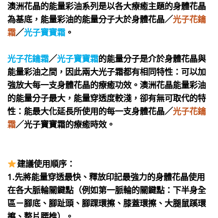
澳洲花晶的能量彩油系列是以各大療癒主題的身體花晶
為基底，
能量彩油的能量分子大於身體花晶／
光子花鑰
霜
／
光子寶寶霜
。
光子花鑰霜
／
光子寶寶霜
的能量分子是介於身體花晶與
能量彩油之間，因此兩大光子霜都有相同特性：可以
加
強放大每一支身體花晶的療癒功效。
澳洲花晶能量彩油
的能量分子最大，能量穿透度較淺，卻有無可取代的特
性：
能最大化延長所使用的每一支身體花晶／
光子花鑰
霜
／光子寶寶霜的療癒時效。
建議使用順序：
1.先將能量穿透最快、釋放印記最強力的身體花晶使用
在各大脈輪關鍵點（例如第一脈輪的關鍵點：下半身全
區－腳底、腳趾頭、腳踝環擦、膝蓋環擦、大腿鼠蹊環
擦、整片腰椎）。