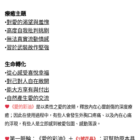
療癒主題
•
對愛的渴望與羞愧
•
高度自我批判挑剔
•
無法真實流動情感
•
習於武裝故作堅強
生命轉化
•
從心感受喜悅幸福
•
對己對人自在敞開
•
能大方享有與付出
•
自然產生愛的交流
《愛的彩油》
是以柔性之愛的波頻，釋放內在心靈創傷的深度療
癒；因此在使用過程中，有些人會發生外胸口疼痛、以及內在心痛
的浮現，有些人是立即感到被愛包圍、感動落淚。
第一脈輪：《愛的彩油》＋
：可幫助原本具
《1號花晶》