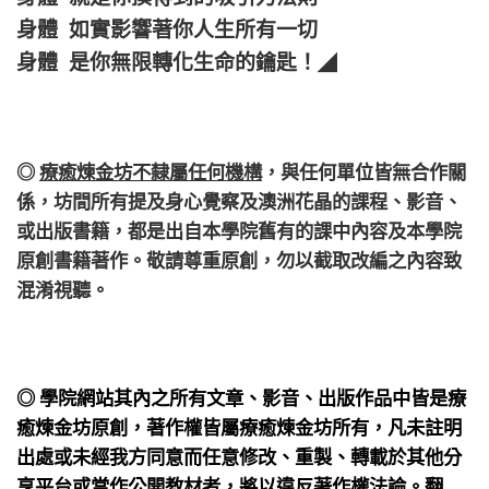
身體 如實影響著你人生所有一切
身體 是你無限轉化生命的鑰匙！
◢
◎
療癒煉金坊不隸屬任何機構
，
與任何單位皆無合作關
係，
坊間所有提及身心覺察及澳洲花晶的課程、影音、
或出版書籍，都是出自本學院舊有的課中內容及本學院
原創書籍著作。敬請尊重原創，勿以截取改編之內容致
混淆視聽。
◎ 學院網站其內之所有文章、影音、出版作品中皆是療
癒煉金坊原創，著作權皆屬療癒煉金坊所有，凡未註明
出處或未經我方同意而任意修改、重製、轉載於其他分
享平台或當作公開教材者，將以違反著作權法論。翻