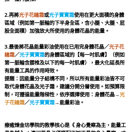
2.再將
光子花鑰霜
或
光子寶寶霜
使用在更大面積的身體
區域（例如第一脈輪的下半身全區，含小腿、大腿、屁
股全面積）加強放大所使用的身體花晶的能量。
3.最後將
花晶能量彩油
使用在已用完
身體花晶／
光子花
鑰霜
／
光子寶寶霜
的身體區域的【每一吋肌膚】（例如
第一脈輪含腰椎及以下的每一吋肌膚），最大化延長所
有能量工具的作用時效。
提醒：因能量分子結構不同，所以所有能量彩油皆不可
取代身體花晶及光子霜，建議分開分層使用。如預算限
制，可遵循能量階梯性，依序選擇使用：身體花晶→
光
子花鑰霜
／
光子寶寶霜
→能量彩油。
療癒煉金坊學院的教學核心是《 身心覺察為主，能量工