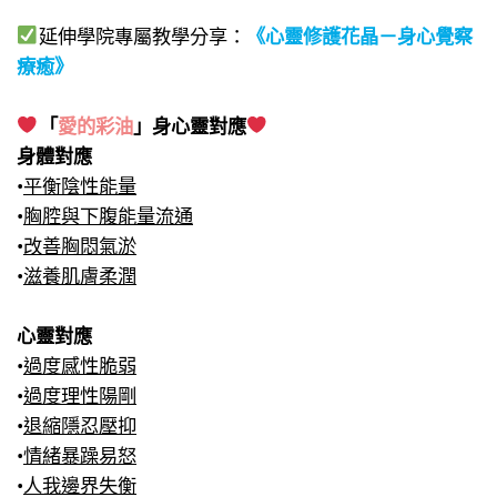
延伸學院專屬教學分享：
《心靈修護花晶－身心覺察
療癒》​
「
愛的彩油
」身心靈對應
身體對應
•
平衡陰性能量
•
胸腔與下腹能量流通
•
改善胸悶氣淤
•
滋養肌膚柔潤
心靈對應
•
過度感性脆弱
•
過度理性陽剛
•
退縮隱忍壓抑
•
情緒暴躁易怒
•
人我邊界失衡