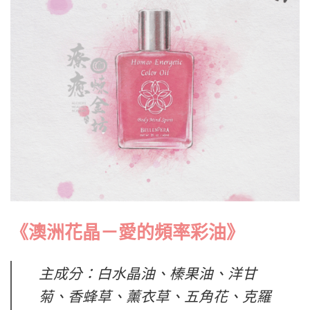
《澳洲花晶－愛的頻率彩油》
主成分：白水晶油、榛果油、洋甘
菊、香蜂草、薰衣草、五角花、克羅