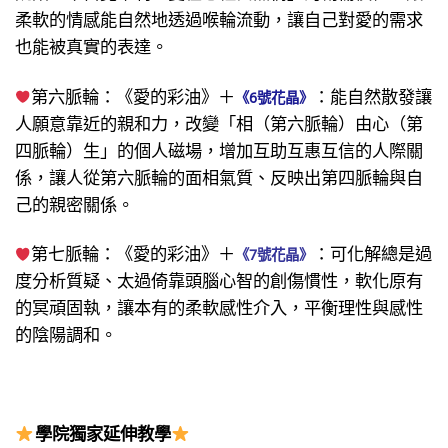
柔軟的情感能自然地透過喉輪流動，讓自己對愛的需求
也能被真實的表達。
第六脈輪：《愛的彩油》＋
：能自然散發讓
《6號花晶》
人願意靠近的親和力，改變「相（第六脈輪）由心（第
四脈輪）生」的個人磁場，增加互助互惠互信的人際關
係，讓人從第六脈輪的面相氣質、反映出第四脈輪與自
己的親密關係。
第七脈輪：《愛的彩油》＋
：可化解總是過
《7號花晶》
度分析質疑、太過倚靠頭腦心智的創傷慣性，軟化原有
的冥頑固執，讓本有的柔軟感性介入，平衡理性與感性
的陰陽調和。
學院獨家延伸教學