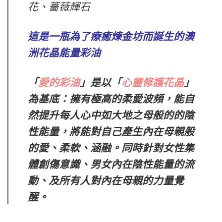
花、薔薇輝石
這是一瓶為了療癒煉金坊而誕生的澳
洲花晶能量彩油
「
愛的彩油
」
是以
「
心靈修護花晶
」
為基底：擁有極高的柔愛波頻，能自
然提升每人心中如大地之母般的的陰
性能量，將能對自己產生內在母親般
的愛、柔軟、涵融。同時針對女性集
體創傷意識、男女內在陰性能量的流
動、及所有人對內在母親的力量覺
醒。