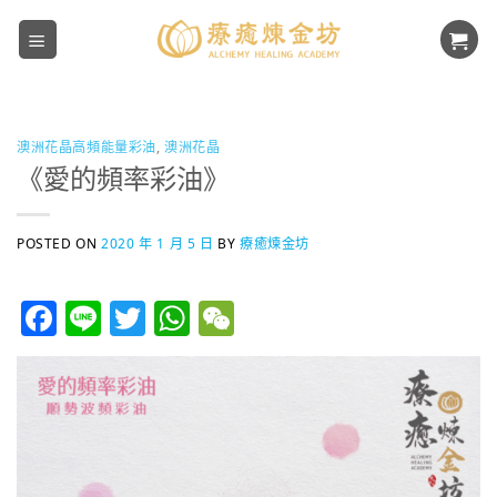
Skip
to
content
澳洲花晶高頻能量彩油
,
澳洲花晶
《愛的頻率彩油》
POSTED ON
2020 年 1 月 5 日
BY
療癒煉金坊
Facebook
Line
Twitter
WhatsApp
WeChat