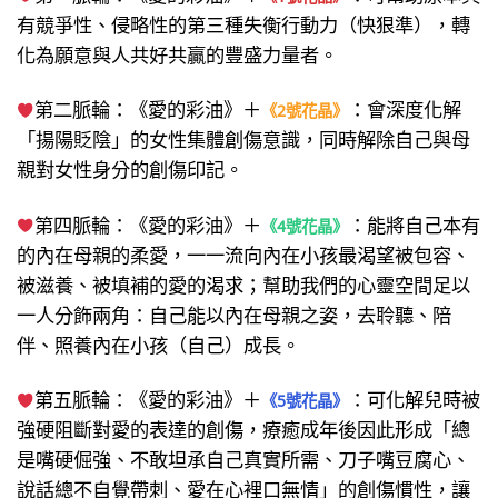
有競爭性、侵略性的第三種失衡行動力（快狠準），轉
化為願意與人共好共贏的豐盛力量者。
第二脈輪：《愛的彩油》＋
：會深度化解
《2號花晶》
「揚陽貶陰」的女性集體創傷意識，同時解除自己與母
親對女性身分的創傷印記。
第四脈輪：《愛的彩油》＋
：能將自己本有
《4號花晶》
的內在母親的柔愛，一一流向內在小孩最渴望被包容、
被滋養、被填補的愛的渴求；幫助我們的心靈空間足以
一人分飾兩角：自己能以內在母親之姿，去聆聽、陪
伴、照養內在小孩（自己）成長。
第五脈輪：《愛的彩油》＋
：可化解兒時被
《5號花晶》
強硬阻斷對愛的表達的創傷，療癒成年後因此形成「總
是嘴硬倔強、不敢坦承自己真實所需、刀子嘴豆腐心、
說話總不自覺帶刺、愛在心裡口無情」的創傷慣性，讓