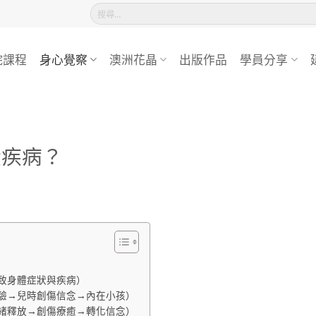
搜
尋
關
鍵
院課程
身心覺察
澳洲花晶
出版作品
學員分享
字:
狀疾病？
致身體症狀與疾病）
驗→兒時創傷信念→內在小孩）
緒釋放→創傷療癒→轉化信念）