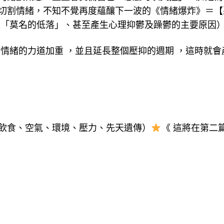
切割情緒，不知不覺再度蘊釀下一波的《情緒爆炸》＝【
入「莫名的低落」、甚至產生心理抑鬱及躁鬱的主要原因
情緒的力道加重 ，並且延長整個壓抑的週期 ，這時就會
飲食、空氣、環境、壓力、先天遺傳）
《 這將在第二