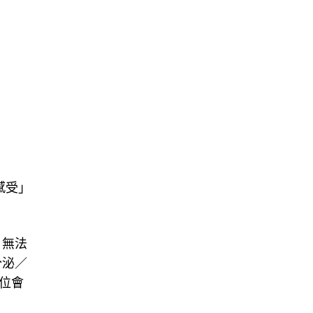
感受」
，無法
分泌／
位會