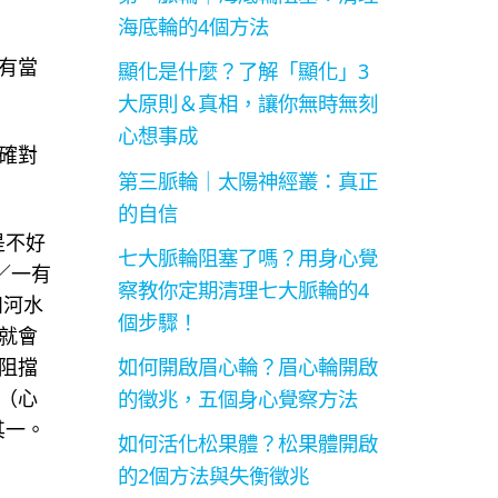
海底輪的4個方法
有當
顯化是什麼？了解「顯化」3
大原則＆真相，讓你無時無刻
心想事成
確對
第三脈輪｜太陽神經叢：真正
的自信
是不好
七大脈輪阻塞了嗎？用身心覺
／一有
察教你定期清理七大脈輪的4
如河水
個步驟！
就會
如何開啟眉心輪？眉心輪開啟
阻擋
（心
的徵兆，五個身心覺察方法
其一。
如何活化松果體？松果體開啟
的2個方法與失衡徵兆