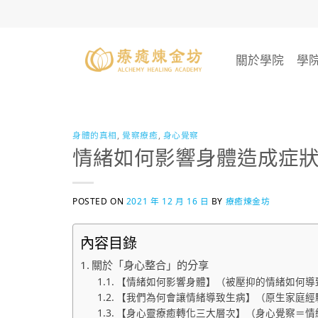
Skip
to
content
關於學院
學
身體的真相
,
覺察療癒
,
身心覺察
情緒如何影響身體造成症
POSTED ON
2021 年 12 月 16 日
BY
療癒煉金坊
內容目錄
關於「身心整合」的分享
【情緒如何影響身體】（被壓抑的情緒如何導
【我們為何會讓情緒導致生病】（原生家庭經
【身心靈療癒轉化三大層次】（身心覺察＝情