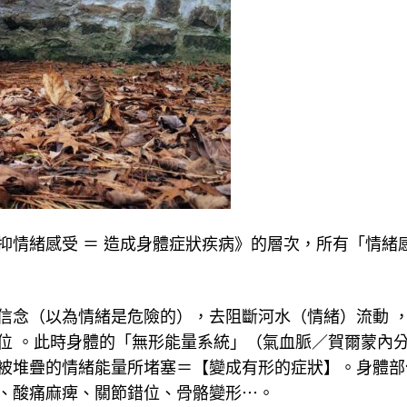
抑情緒感受 ＝ 造成身體症狀疾病》的層次，所有「情緒
信念（以為情緒是危險的），去阻斷河水（情緒）流動 
位 。此時身體的「無形能量系統」（氣血脈／賀爾蒙內
被堆疊的情緒能量所堵塞＝【變成有形的症狀】。身體部
、酸痛麻痺、關節錯位、骨骼變形⋯。