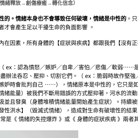
情緒釋放→創傷療癒→轉化信念）
性的。
情緒本身也不會導致任何破壞，情緒是中性的
。只
者才會產生足以干擾生命的負面影響 。
內在因素，所有身體的【症狀與疾病】都跟我們【沒有正
（ ex：認為憤怒／嫉妒／自卑／害怕／悲傷／軟弱⋯⋯
盡辦法呑忍、壓抑、切割它們。（ ex：脆弱時故作堅強
嫉妒時會批判自己 ⋯⋯），情緒原本是中性的，它只是
情緒能量）被我們不斷用錯誤的方式壓抑著，河水的流動
圾並且發臭（身體堆積情緒能量開始產生症狀）。持續被
發性洪水】（毀滅式情緒），造成對生命有破壞性的結果
常是《 情緒的失控爆炸 》或《 身體的症狀疾病 》兩者