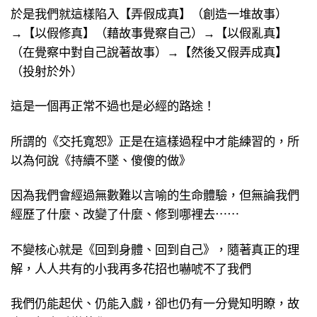
於是我們就這樣陷入【弄假成真】（創造一堆故事）
→【以假修真】（藉故事覺察自己）→【以假亂真】
（在覺察中對自己說著故事）→【然後又假弄成真】
（投射於外）
這是一個再正常不過也是必經的路途！
所謂的《交托寬恕》正是在這樣過程中才能練習的，所
以為何說《持續不墜、傻傻的做》
因為我們會經過無數難以言喻的生命體驗，但無論我們
經歷了什麼、改變了什麼、修到哪裡去⋯⋯
不變核心就是《回到身體、回到自己》，隨著真正的理
解，人人共有的小我再多花招也嚇唬不了我們
我們仍能起伏、仍能入戲，卻也仍有一分覺知明瞭，故