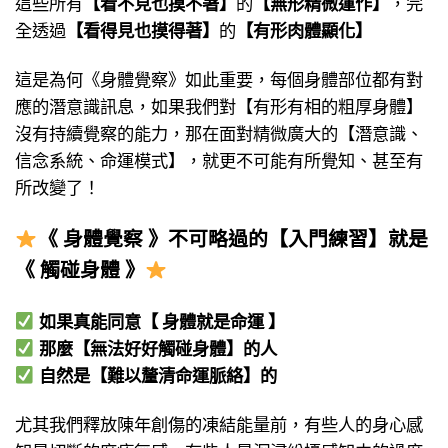
這些所有
【看不見也摸不著】
的
【無形精微運作】
，完
全透過
【看得見也摸得著】
的
【有形肉體顯化】
這是為何《身體覺察》如此重要，每個身體部位都有對
應的潛意識訊息，如果我們對【有形有相的粗厚身體】
沒有持續覺察的能力，那在面對精微廣大的【潛意識、
信念系統、命運模式】，就更不可能有所覺知、甚至有
所改變了！
《 身體覺察 》不可略過的【入門練習】就是
《 觸碰身體 》
如果真能同意【 身體就是命運 】
那麼【無法好好觸碰身體】的人
自然是【難以釐清命運脈絡】的
尤其我們釋放陳年創傷的凍結能量前，有些人的身心感