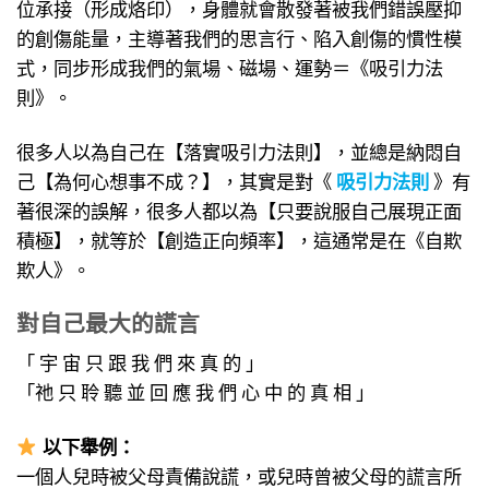
位承接（形成烙印），身體就會散發著被我們錯誤壓抑
的創傷能量，主導著我們的思言行、陷入創傷的慣性模
式，同步形成我們的氣場、磁場、運勢＝《吸引力法
則》。
很多人以為自己在【落實吸引力法則】，並總是納悶自
己【為何心想事不成？】，其實是對《
吸引力法則
》有
著很深的誤解，很多人都以為【只要說服自己展現正面
積極】，就等於【創造正向頻率】，這通常是在《自欺
欺人》。
對自己最大的謊言
「 宇 宙 只 跟 我 們 來 真 的 」
「祂 只 聆 聽 並 回 應 我 們 心 中 的 真 相 」
以下舉例：
一個人兒時被父母責備說謊，或兒時曾被父母的謊言所