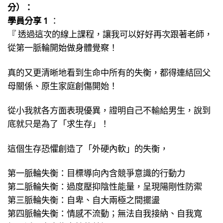
分）：
學員分享 1
：
『 透過這次的線上課程，讓我可以好好再次跟著老師，
從第一脈輪開始做身體覺察！
真的又更清晰地看到生命中所有的失衡，都得連結回父
母關係、原生家庭創傷開始！
從小我就各方面表現優異，證明自己不輸給男生，說到
底就只是為了「求生存」！
這個生存恐懼創造了「外硬內軟」的失衡，
第一脈輪失衡：目標導向內含競爭意識的行動力
第二脈輪失衡：過度壓抑陰性能量，呈現陽剛性防禦
第三脈輪失衡：自卑、自大兩極之間擺盪
第四脈輪失衡：情感不流動；無法自我接納、自我寬