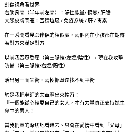
創傷視角看世界
右肋骨高（半年前左高）：陽性能量/ 憤怒/ 肝膽
大腿皮膚問題：囤積垃圾 / 免疫系統 / 肝 / 毒素
在一瞬間看見跟伴侶的相似處，兩個內在小孩都在期待
著對方來滿足對方
以前我吞忍委屈（第三脈輪/左邊/陰性），現在我攻擊
防備（第三脈輪/右邊/陽性）
活出另一面失衡，兩極擺盪還找不到平衡
於是我把老師的文章翻出來複習：
『一個能從心輪愛自己的女人，才有力量真正支持她生
命中的男人！
當我們真的深切地看進去、只會在愛情中看到「父母」