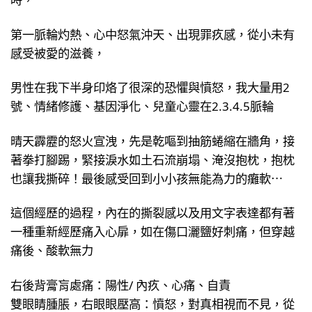
第一脈輪灼熱、心中怒氣沖天、出現罪疚感，從小未有
感受被愛的滋養，
男性在我下半身印烙了很深的恐懼與憤怒，我大量用2
號、情緒修護、基因淨化、兒童心靈在2.3.4.5脈輪
晴天霹靂的怒火宣洩，先是乾嘔到抽筋蜷縮在牆角，接
著拳打腳踢，緊接淚水如土石流崩塌、淹沒抱枕，抱枕
也讓我撕碎！最後感受回到小小孩無能為力的癱軟⋯
這個經歷的過程，內在的撕裂感以及用文字表達都有著
一種重新經歷痛入心扉，如在傷口灑鹽好刺痛，但穿越
痛後、酸軟無力
右後背膏肓處痛：陽性/ 內疚、心痛、自責
雙眼睛腫脹，右眼眼壓高：憤怒，對真相視而不見，從