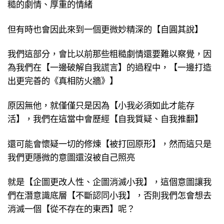
糙的劇情、厚重的情緒
但有時也會因此來到一個更微妙精深的【自圓其說】
我們這部分，會比以前那些粗糙劇情還要難以察覺，因
為我們在【一邊破解自我謊言】的過程中，【一邊打造
出更完善的《真相防火牆》】
原因無他，就僅僅只是因為【小我必須如此才能存
活】，我們在這當中會歷經【自我質疑、自我推翻】
還可能會懷疑一切的修煉【被打回原形】，然而這只是
我們更隱微的意圖還沒被自己照亮
就是【企圖更改人性、企圖消滅小我】，這個意圖讓我
們在潛意識底層【不斷認同小我】，否則我們怎會想去
消滅一個【從不存在的東西】呢？