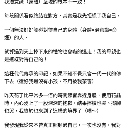
我潛意識（身體）呈現的根本不一致！
每段關係看似終結在對方，其實是我先拒絕了我自己，
一個無法好好觸碰對待自己的身體（身體=潛意識=命
運）的人，
就算遇到天上掉下來的禮物也會嚇的逃走！我的母親也
是這樣對待自己的！
這種代代傳承的印記，如果不知不覺只會一代一代的傳
下去（還好我還沒有小孩，不用被我荼毒）
昨天花了比平常多一倍的時間練習靠近身體，使用花晶
時，內心湧上了一股深深的抱歉，結果擦臉也哭、擦腳
也哭，我終於也來到了這樣的境界了（喂～）
我發現我從來不曾真正照顧過自己，一次也沒有，我對