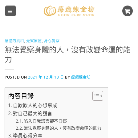
Skip
to
content
身體的真相
,
覺察療癒
,
身心覺察
無法覺察身體的人，沒有改變命運的能
力
POSTED ON
2021 年 12 月 13 日
BY
療癒煉金坊
內容目錄
自欺欺人的心想事成
對自己最大的謊言
陷入自我謊言卻不自察
無法覺察身體的人，沒有改變命運的能力
學員心得分享