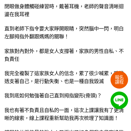
閉眼做身體觸碰練習時，戴著耳機，老師的聲音清晰迴
盪在我耳裡
直到老師下指令要大家睜開眼睛，突然腦中一閃，明白
左腳拇指外翻跟媽媽的關聯！
家族對內對外，都是女人支撐著，家族的男性自私、不
負責任
我完全複製了這家族女人的信念，累了很少喊累，時常
報名
透支著自己，是行動失衡、也是一種自我毀滅
課程
我到底如何勉強著自己直到拇指變形(骨頭)？
我也有著不負責且自私的一面，這次上課讓我有了更清
晰的線索，線上課程重新幫助我再次梳理了知識面！