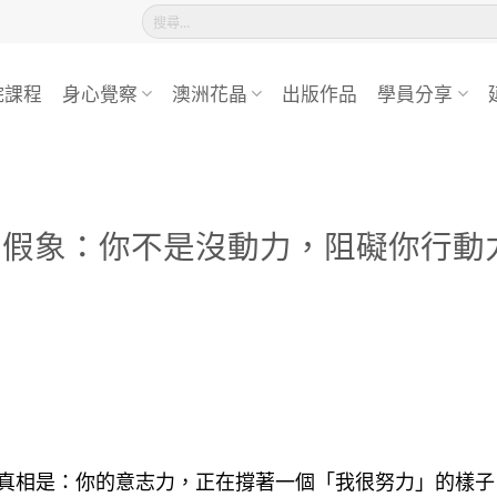
搜
尋
關
鍵
院課程
身心覺察
澳洲花晶
出版作品
學員分享
字:
的假象：你不是沒動力，阻礙你行動
真相是：你的意志力，正在撐著一個「我很努力」的樣子