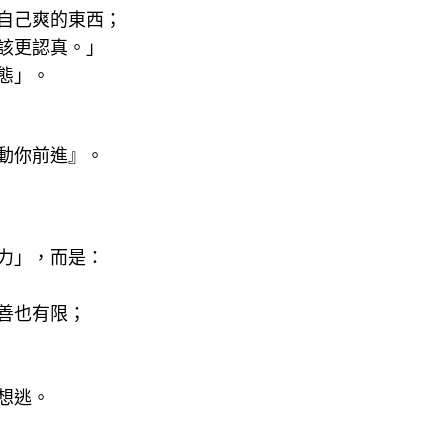
自己爽的東西；
該更認真。」
態」。
動你前進』。
力」，而是：
善也有限；
想逃。