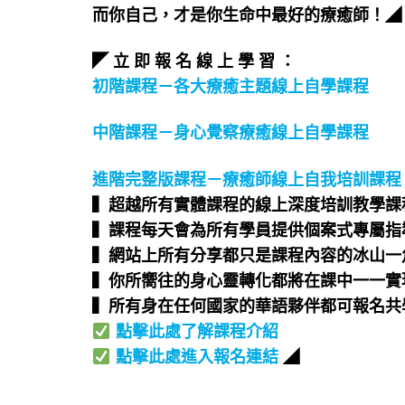
而你自己，才是你生命中最好的療癒師！◢
◤ 立 即 報 名 線 上 學 習 ：
初階課程－各大療癒主題線上自學課程
中階課程－身心覺察療癒線上自學課程
進階完整版課程－療癒師線上自我培訓課程
▍超越所有實體課程的線上深度培訓教學課程
▍課程每天會為所有學員提供個案式專屬指導
▍網站上所有分享都只是課程內容的冰山一角
▍你所嚮往的身心靈轉化都將在課中一一實現
▍所有身在任何國家的華語夥伴都可報名共學
點擊此處了解課程介紹
點擊此處進入報名連結
◢