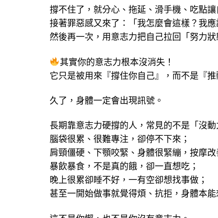
撐不住了，就分心、拖延、滑手機、吃點讓
接著罪惡感又來了：「我怎麼會這樣？我應
然後再一次，用意志力把自己拉回「努力狀
其實你的意志力根本沒消失！
它只是被用來『撐住你自己』，而不是『推
久了，身體一定會出現訊號。
長期靠意志力硬撐的人，常見的不是「沒動
腦袋很累、很難專注，卻停不下來；
肩頸僵硬、下顎咬緊、身體很緊繃，按摩改
暴飲暴食，不是真的餓，卻一直想吃；
晚上很累卻睡不好，一有空卻想找事做；
甚至一開始做事就覺得煩、抗拒，身體本能
這不是你懶，也不是你沒有意志力。