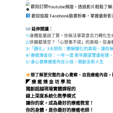
歡迎訂閱
Youtube頻道，透過影片輕鬆了
歡迎追蹤
Facebook臉書粉專，掌握最新
延伸閱讀：
1/
身體能量說了算，你無法單靠意志力轉化生
2/
許願都落空？「心想事不成」的真相，從身
3/「顯化」3大原則：瞭解顯化的真相，讓你
4/ 療癒煉金坊：一年一度 新年願望豐盛祝禱
5/ 身心覺察療癒內在小孩，開創全新人生
想了解更完整的身心覺察、自我療癒內容，
◤
療 癒 煉 金 坊 學 院
獨創超越現場實體課程的
線上深度系統化教學模式
讓你的家，成為最好的療癒教室！
你的身體，是你最好的療癒老師！