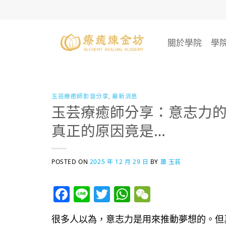
Skip
to
content
關於學院
學
玉芸療癒師影音分享
,
最新消息
玉芸療癒師分享：意志力
真正的原因竟是…
POSTED ON
2025 年 12 月 29 日
BY
蕭 玉芸
Facebook
Line
Twitter
WhatsApp
WeChat
很多人以為，意志力是用來推動夢想的。但