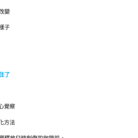
改變
樣子
住了
身心覺察
轉化方法
層釋放兒時創傷的枷鎖前，