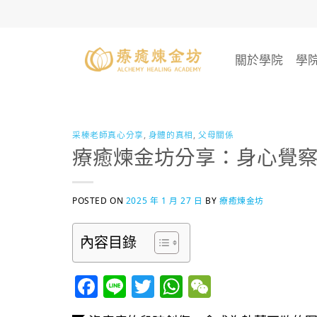
Skip
to
content
關於學院
學
采榛老師真心分享
,
身體的真相
,
父母關係
療癒煉金坊分享：身心覺
POSTED ON
2025 年 1 月 27 日
BY
療癒煉金坊
內容目錄
Facebook
Line
Twitter
WhatsApp
WeChat