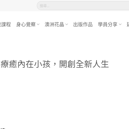
搜
尋
關
鍵
院課程
身心覺察
澳洲花晶
出版作品
學員分享
字:
察療癒內在小孩，開創全新人生