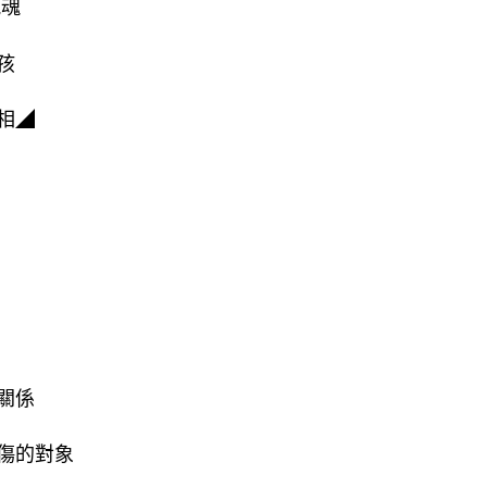
冤魂
孩
相◢
關係
傷的對象