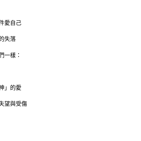
件愛自己
的失落
們一樣：
神」的愛
失望與受傷