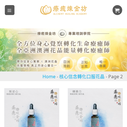
Skip
to
content
Home
-
核心信念轉化口服花晶
-
Page 2