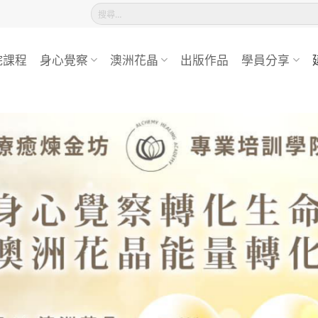
搜
尋
關
鍵
院課程
身心覺察
澳洲花晶
出版作品
學員分享
字: