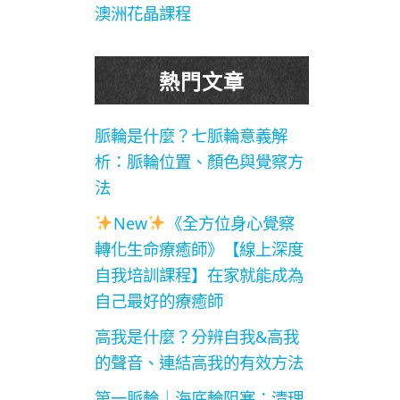
澳洲花晶課程
熱門文章
脈輪是什麼？七脈輪意義解
析：脈輪位置、顏色與覺察方
法
New
《全方位身心覺察
轉化生命療癒師》【線上深度
自我培訓課程】在家就能成為
自己最好的療癒師
高我是什麼？分辨自我&高我
的聲音、連結高我的有效方法
第一脈輪｜海底輪阻塞：清理