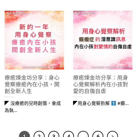
療癒煉金坊分享：身心
療癒煉金坊分享：用身
覺察療癒內在小孩，開
心覺察解析內在小孩對
創全新人生
愛的自傷自虐
◤ 沒療癒的兒時創傷，會成
◤用身心覺察拆解
#癲...
為執...
1
2
3
4
...
6