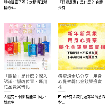
脈輪阻塞了嗎？定期清理脈
「好轉反應」是什麼？ 身體
輪的4...
是有...
「脈輪」是什麼？深入
療癒煉金坊分享：用身
認識七脈輪位置、運用
心覺察轉化金錢豐盛實
花晶覺察轉化
相
人體有七個脈輪能量中心、
◤ #所有金錢問題都是潛意識
對應生...
對...