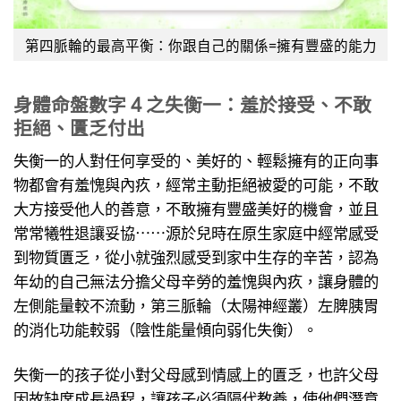
第四脈輪的最高平衡：你跟自己的關係=擁有豐盛的能力
身體命盤數字 4 之失衡一
：羞於接受、不敢
拒絕、匱乏付出
失衡一的人對任何享受的、美好的、輕鬆擁有的正向事
物都會有羞愧與內疚，經常主動拒絕被愛的可能，不敢
大方接受他人的善意，不敢擁有豐盛美好的機會，並且
常常犧牲退讓妥協⋯⋯源於兒時在原生家庭中經常感受
到物質匱乏，從小就強烈感受到家中生存的辛苦，認為
年幼的自己無法分擔父母辛勞的羞愧與內疚，讓身體的
左側能量較不流動，第三脈輪（太陽神經叢）左脾胰胃
的消化功能較弱（陰性能量傾向弱化失衡）。
失衡一的孩子從小對父母感到情感上的匱乏，也許父母
因故缺席成長過程，讓孩子必須隔代教養，使他們潛意