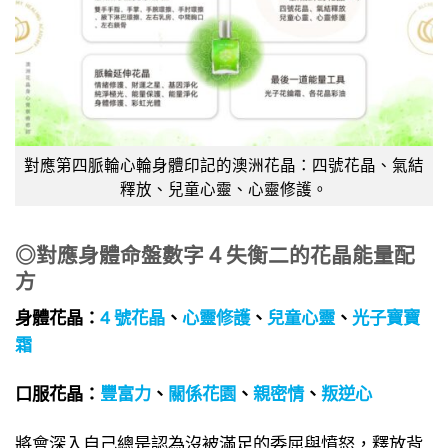
對應第四脈輪心輪身體印記的澳洲花晶：四號花晶、氣結
釋放、兒童心靈、心靈修護。
◎對應身體命盤數字 4 失衡二的花晶能量配
方
身體花晶：
4 號花晶
、
心靈修護
、
兒童心靈
、
光子寶寶
霜
口服花晶：
豐富力
、
關係花園
、
親密情
、
叛逆心
將會深入自己總是認為沒被滿足的委屈與憤怒，釋放背