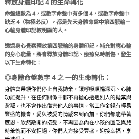
釋放身體印記 4 的生命轉化
命盤總數為 4，或數字命盤中有多個 4，或數字命盤中
缺乏 4（物極必反），都是先天身體命盤中第四脈輪－
心輪身體印記較明顯的人。
透過身心覺察釋放第四脈輪的身體印記，補充對應心輪
的身心能量，將會釋放身體印記、療癒兒時創傷，
發生
以下生命轉化
：
◎身體命盤數字 4 之 一的生命轉化：
身體會帶領你們停止自我拋棄，讓呼吸順暢深沉、心肺
功能提升，在任何關係中都不再擔心遭遇別人的拋棄與
背叛，也不會作出傷害他人的事情。當工作金錢有輕易
豐盛的機會，愛與被愛的情感來到面前，你們都能帶著
感恩、欣然敞開的接受，不再因為內在小孩的匱乏與兒
時羞愧而不安拒絕。你們大方接受豐盛，迎接幸福，享
受被愛。