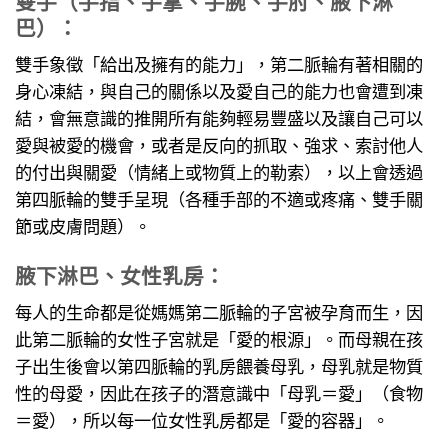
雙手（手指、手掌、手腕、手肘、腋下淋
巴）：
雙手象徵「給出及擁有的能力」，第二脈輪有著相關的
身心凍結，與自己的關係以及愛自己的能力也會遭到凍
結，會無意識的推開所有能夠輕易豐盛以及讓自己可以
愛與被愛的機會，或者是反向的抓取、強求、索討他人
的付出與關愛（情緒上或物質上的勒索），以上會透過
第四脈輪的雙手呈現（各種手部的不適或疼痛、雙手關
節或皮膚問題）。
腋下淋巴、女性乳房：
每人的生命都是從媽媽第二脈輪的子宮被孕育而生，因
此第二脈輪的女性子宮就是「愛的根源」。而母親在孩
子出生後會以第四脈輪的乳房餵養母乳，母乳就是物質
性的母愛，因此在孩子的潛意識中「母乳＝愛」（食物
＝愛），所以每一位女性乳房都是「愛的容器」。