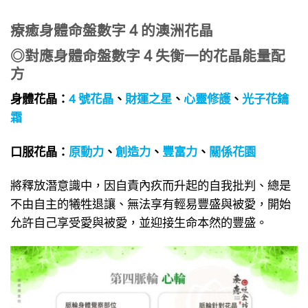
療癒身體命盤數字 4 的澳洲花晶
◎對應身體命盤數字 4 失衡一的花晶能量配
方
身體花晶：
4 號花晶
、
財運之星
、
心靈修護
、
光子花鑰
霜
口服花晶：
原動力
、
創造力
、
豐富力
、
關係花園
將釋放潛意識中，因自責內疚而升起的自我批判、總是
不由自主的犧牲退讓、無法享有輕易豐盛與被愛，開始
允許自己享受愛與被愛，並迎接生命本然的豐盛。