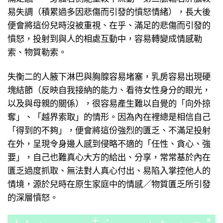
易失調（積累過多因悲傷而引發的憤怒情緒），長大後
便會將這份兒時沒被重視、在乎、滿足的悲傷而引發的
憤怒，投射到與人的相處互動中，容易轉變成情感勒
索、物質勒索。
失衡二的人腋下淋巴與胸腺容易堵塞，乳房容易出現硬
塊結節（反映自我接納的能力、看待女性身分的眼光，
以及與母親的關係），很容易產生難以自覺的「向外掠
奪」、「越界索取」的情形。因為內在裡總是相信自己
「得到的不夠」，便會將這份強烈的匱乏、不滿足投射
在外，呈現令身邊人感到侵略不適的「任性、貪心、強
要」，自己也難真心大方的給出、分享，常常基於內在
匱乏過度抓取、無法對人真心付出、易陷入掌控他人的
情境，源於兒時在原生家庭中的情感／物質匱乏所引發
的深層憤怒。