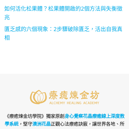
如何活化松果體？松果體開啟的2個方法與失衡徵
兆
匱乏感的六個現象：2步驟破除匱乏，活出自我真
相
《療癒煉金坊學院》
獨家原創
身心覺察花晶療癒線上深度教
學系統
，堅守
澳洲花晶
正觀心法療癒訣竅，讓世界各地、所