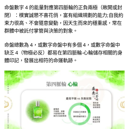
命盤數字 4 的能量對應第四脈輪的正負兩極（敞開或封
閉）：樸實誠懇不喜花俏，富有組織規劃的能力;自我約
束力很高、不會隨意變動，因天生而來的穩重感，常在
群體中被託付掌管與決策的對象。
命盤總數為 4，或數字命盤中有多個 4，或數字命盤中
缺乏 4（物極必反）都易在第四脈輪-心輪儲存相關的身
體印記，發展出相符的命運軌跡。