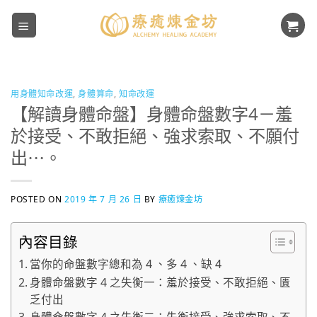
Skip
to
content
用身體知命改運
,
身體算命
,
知命改運
【解讀身體命盤】身體命盤數字4－羞
於接受、不敢拒絕、強求索取、不願付
出⋯。
POSTED ON
2019 年 7 月 26 日
BY
療癒煉金坊
內容目錄
當你的命盤數字總和為 4 、多 4 、缺 4
身體命盤數字 4 之失衡一：羞於接受、不敢拒絕、匱
乏付出
身體命盤數字 4 之失衡二：失衡接受、強求索取、不