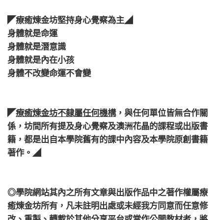
​⠀
◤療癒煉金坊堅持身心覺察為主◢
身體就是命運
身體就是潛意識
身體就是內在小孩
身體不改變命運不會變
​⠀
​⠀
◤
療癒煉金坊不隸屬任何機構
，與任何單位皆無合作關
係，坊間所有提及身心覺察及澳洲花晶的課程或出版書
籍，都是出自本學院舊有的課中內容及本學院原創書籍
著作。◢
​⠀
​⠀
◎學院網站其內之所有文章與出版作品中之著作權屬療
癒煉金坊所有，凡未註明出處或未經我方同意而任意修
改、重製、轉載於其他分享平台或當作公開教材者，將