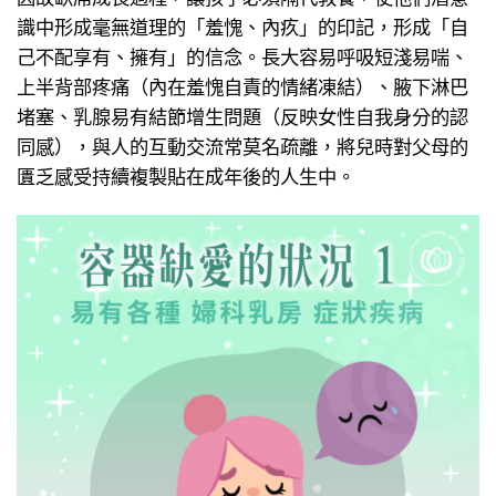
識中形成毫無道理的「羞愧、內疚」的印記，形成「自
己不配享有、擁有」的信念。長大容易呼吸短淺易喘、
上半背部疼痛（內在羞愧自責的情緒凍結）、腋下淋巴
堵塞、乳腺易有結節增生問題（反映女性自我身分的認
同感），與人的互動交流常莫名疏離，將兒時對父母的
匱乏感受持續複製貼在成年後的人生中。