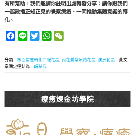
有所幫助，我們邀請你註明出處轉發分享：請你跟我們
一起散播正知正見的覺察療癒、一同推動集體意識的轉
化。
Facebook
Line
Twitter
WhatsApp
WeChat
分類：
核心信念轉化口服花晶
,
內在覺察療癒花晶
,
澳洲花晶
此文
章固定連結為：
請點我
療癒煉金坊學院