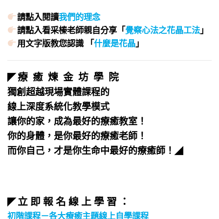
請點入閱讀
我們的理念
請點入看采榛老師親自分享「
覺察心法之花晶工法
」
用文字版教您認識 「
什麼是花晶
」
療 癒 煉 金 坊 學 院
◤
獨創超越現場實體課程的
線上深度系統化教學模式
讓你的家，成為最好的療癒教室！
你的身體，是你最好的療癒老師！
而你自己，才是你生命中最好的療癒師！
◢
立 即 報 名 線 上 學 習 ：
◤
初階課程－各大療癒主題線上自學課程