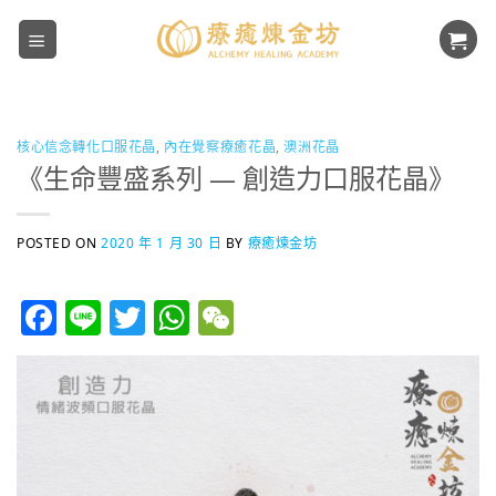
Skip
to
content
核心信念轉化口服花晶
,
內在覺察療癒花晶
,
澳洲花晶
《生命豐盛系列 — 創造力口服花晶》
POSTED ON
2020 年 1 月 30 日
BY
療癒煉金坊
Facebook
Line
Twitter
WhatsApp
WeChat