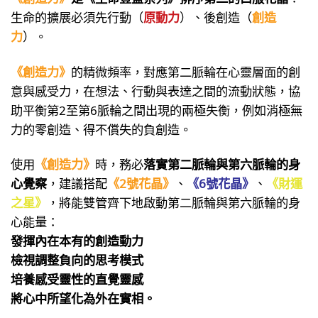
生命的擴展必須先行動（
原動力
）、後創造（
創造
力
）。
《創造力》
的精微頻率，對應第二脈輪在心靈層面的創
意與感受力，在想法、行動與表達之間的流動狀態，協
助平衡第2至第6脈輪之間出現的兩極失衡，例如消極無
力的零創造、得不償失的負創造。
使用
《創造力》
時，務必
落實第二脈輪與第六脈輪的身
心覺察
，建議搭配
《2號花晶》
、
《6號花晶》
、
《財運
之星》
，將能雙管齊下地啟動第二脈輪與第六脈輪的身
心能量：
發揮內在本有的創造動力
檢視調整負向的思考模式
培養感受靈性的直覺靈感
將心中所望化為外在實相。