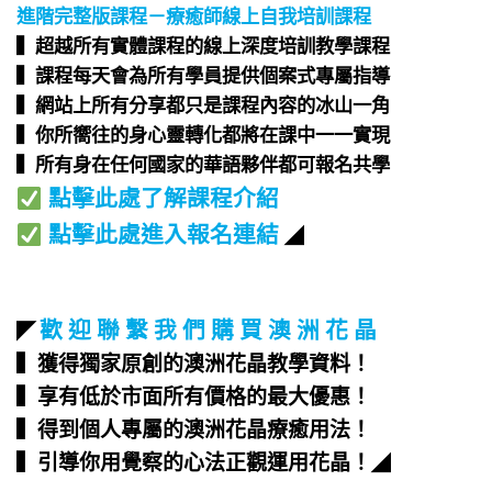
進階完整版課程－療癒師線上自我培訓課程
▍超越所有實體課程的線上深度培訓教學課程​
▍課程每天會為所有學員提供個案式專屬指導​
▍網站上所有分享都只是課程內容的冰山一角​
▍你所嚮往的身心靈轉化都將在課中一一實現​
▍所有身在任何國家的華語夥伴都可報名共學​
點擊此處了解課程介紹
點擊此處進入報名連結
◢
歡 迎 聯 繫 我 們 購 買 澳 洲 花 晶
◤
▍獲得獨家原創的澳洲花晶教學資料！
▍享有低於市面所有價格的最大優惠！
▍得到個人專屬的澳洲花晶療癒用法！
▍引導你用覺察的心法正觀運用花晶！
◢