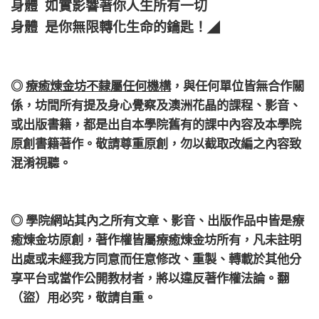
身體 如實影響著你人生所有一切
身體 是你無限轉化生命的鑰匙！
◢
◎
療癒煉金坊不隸屬任何機構
，
與任何單位皆無合作關
係，
坊間所有提及身心覺察及澳洲花晶的課程、影音、
或出版書籍，都是出自本學院舊有的課中內容及本學院
原創書籍著作。敬請尊重原創，勿以截取改編之內容致
混淆視聽。
◎ 學院網站其內之所有文章、影音、出版作品中皆是療
癒煉金坊原創，著作權皆屬療癒煉金坊所有，凡未註明
出處或未經我方同意而任意修改、重製、轉載於其他分
享平台或當作公開教材者，將以違反著作權法論。翻
（盜）用必究，敬請自重。