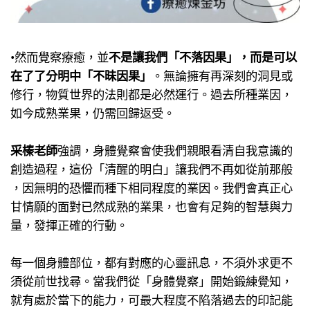
•然而覺察療癒，​並
不是讓我們「不落因果」，​而是可以
在了了分明中「不昧因果」
。​無論擁有再深刻的洞見或
修行，​物質世界的法則都是必然運行。​過去所種業因​，
如今成熟業果​，仍需回歸返受。​
采榛老師
強調，​身體覺察會使我們親眼看清自我意識的
創造過程​，這份「清醒的明白」​讓我們不再如從前那般​
，因無明的恐懼而種下相同程度的業因​。我們會真正心
甘情願的面對已然成熟的業果​，也會有足夠的智慧與力
量​，發揮正確的行動。​
每一個身體部位，都有對應的心靈訊息，不須外求更不
須從前世找尋​。當我們從「身體覺察」開始鍛練覺知，​
就有處於當下的能力，​可最大程度不陷落過去的印記能