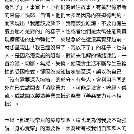
寬恕了」，事實上​，心裡仍為過往故事，​有著記憶猶新
的哀傷／憤怒／自憐。​他們大多是因為內在道德制約，
而表現出「我應該要放下，我應該要原諒、不要再有生
氣委屈才是對的」的樣子。也或者他們是太嚮往能夠實
現療癒後的生命轉化了，於是急於在還沒真實穿越前，
就想呈現出「我已經沒事了、我放下了」的樣子。​也有
人，是因為潛意識的阻斷，​對尚未化解的情緒凍結，​一
直冷漠、切斷、無感、失憶，​使現實生活不斷發生重複
性的受困模式，​卻因為感知被凍結至深，​誤以為自己
「沒有需要深入療癒」的部分。​有些人，會利用不同的
外在形式試圖去「消除業力」，可能是法會、唸經、儀
軌、或試圖以製造善業去抵消惡業（善惡業力互不相
抵）。​
⇒以上都是很常見的療癒誤區​，這也是為何我要不斷強
調「身心覺察」的重要性，​因為所有被我們自欺欺人的