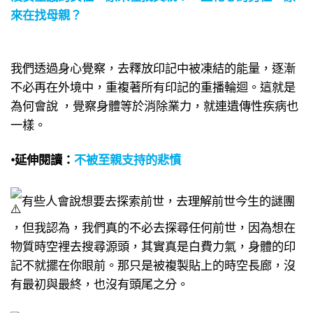
來在找母親？​
我們透過身心覺察，​去釋放印記中被凍結的能量，​逐漸
不必再在外境中​，重複著所有印記的重播輪迴。​這就是
為何會說 ​，覺察身體等於消除業力，就連遺傳性疾病也
一樣​。
•延伸閱讀：
不被至親支持的悲憤
有些人會說想要去探索前世，去理解前世今生的謎團​
，但我認為，我們真的不必去探尋任何前世​，因為想在
物質時空裡去搜尋源頭​，其實真是白費力氣，身體的印
記不就擺在你眼前。​那只是被複製貼上的時空長廊​，沒
有最初與最終，​也沒有頭尾之分。​