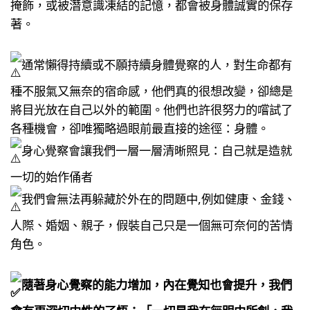
掩飾，​或被潛意識凍結的記憶，​都會被身體誠實的保存
著。​
通常懶得持續或不願持續身體覺察的人，​對生命都有
種不服氣又無奈的宿命感，​他們真的很想改變，卻總是
將目光放在自己以外的範圍。他們也許很努力的嚐試了
各種機會，​卻唯獨略過眼前最直接的途徑：身體。​
身心覺察會讓我們一層一層清晰照見：自己就是造就
一切的始作俑者​
我們會無法再躲藏於外在的問題中​,例如健康、金錢、
人際、婚姻、親子​，假裝自己只是一個無可奈何的苦情
角色。​
隨著身心覺察的能力增加，​內在覺知也會提升，​我們
會有更深切中性的了悟：​「一切是我在無明中所創，​我