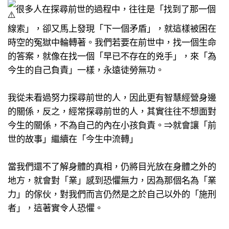
很多人在探尋前世的過程中，​往往是「找到了那一個
線索」，​卻又馬上發現「下一個矛盾」，​就這樣被困在
時空的冤獄中輪轉著。​我們若要在前世中，​找一個生命
的答案，​就像在找一個「早已不存在的兇手」​，來「為
今生的自己負責」一樣，​永遠徒勞無功。​
我從未看過努力探尋前世的人，​因此更有智慧經營身邊
的關係，​反之，經常探尋前世的人，其實往往不想面對
今生的關係，​不為自己的內在小孩負責。​⇒就會讓「前
世的故事」繼續在「今生中流轉」​
當我們還不了解身體的真相，​仍將目光放在身體之外的
地方，​就會對「業」感到恐懼無力，​因為那個名為「業
力」的傢伙，​對我們而言仍然是之於自己以外的「施刑
者」，​這著實令人恐懼。​