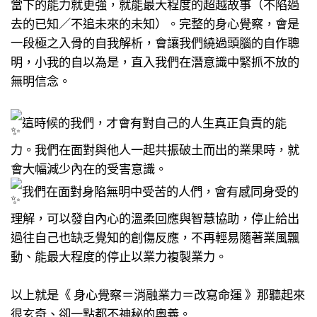
當下的能力就更強，就能最大程度的超越故事（不陷過
去的已知／不追未來的未知）。​完整的身心覺察，會是
一段極之入骨的自我解析，會讓我們繞過頭腦的自作聰
明，小我的自以為是，直入我們在潛意識中緊抓不放的
無明信念。​
這時候的我們，才會有對自己的人生真正負責的能
力。我們在面對與他人一起共振破土而出的業果時，就
會大幅減少內在的受害意識​。
我們在面對身陷無明中受苦的人們，會有感同身受的
理解，可以發自內心的溫柔回應與智慧協助，停止給出
過往自己也缺乏覺知的創傷反應，不再輕易隨著業風飄
動、能最大程度的停止以業力複製業力。​
以上就是《 身心覺察＝消融業力＝改寫命運 》那聽起來
很玄奇、卻一點都不神秘的奧義。 ​