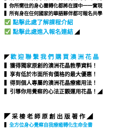
▍你所嚮往的身心靈轉化都將在課中一一實現​
▍所有身在任何國家的華語夥伴都可報名共學​
點擊此處了解課程介紹
點擊此處進入報名連結
◢
歡 迎 聯 繫 我 們 購 買 澳 洲 花 晶
◤
▍獲得獨家原創的澳洲花晶教學資料！
▍享有低於市面所有價格的最大優惠！
▍得到個人專屬的澳洲花晶療癒用法！
▍引導你用覺察的心法正觀運用花晶！
◢
◤ 采 榛 老 師 原 創 出 版 著 作 ◢
▍
全方位身心覺察自我療癒轉化生命全書