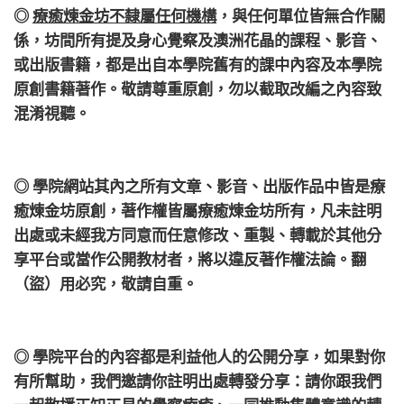
◎
療癒煉金坊不隸屬任何機構
，
與任何單位皆無合作關
係，
坊間所有提及身心覺察及澳洲花晶的課程、影音、
或出版書籍，都是出自本學院舊有的課中內容及本學院
原創書籍著作。敬請尊重原創，勿以截取改編之內容致
混淆視聽。
◎ 學院網站其內之所有文章、影音、出版作品中皆是療
癒煉金坊原創，著作權皆屬療癒煉金坊所有，凡未註明
出處或未經我方同意而任意修改、重製、轉載於其他分
享平台或當作公開教材者，將以違反著作權法論。翻
（盜）用必究，敬請自重。
◎ 學院平台的內容都是利益他人的公開分享，如果對你
有所幫助，我們邀請你註明出處轉發分享：請你跟我們
一起散播正知正見的覺察療癒、一同推動集體意識的轉