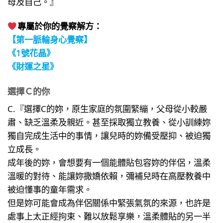
母及自己。』
專屬於你的覺察解方：
【第一脈輪身心覺察】
《1號花晶》
《財運之星》
選擇Ｃ的你
C.『選擇C的妳，原生家庭的氛圍緊繃，父母從小較嚴
肅、缺乏溫柔及親近。甚至採取獨立教養、從小訓練妳
獨自完成生活中的事情，讓兒時的妳備受壓抑、被迫獨
立成長。
成年後的妳，會想要有一個能體貼包容妳的伴侶，溫柔
溫暖的對待、能讓妳撒嬌依賴，彌補兒時在高壓教養中
被迫懂事的童年需求。
但是妳可能會成為伴侶關係中緊張氣氛的來源，也許是
處事上太正經拘束、難以放鬆享樂，溫柔體貼的另一半