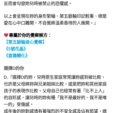
反而會勾發妳兒時被禁止的恐懼感。
以上會呈現在妳的身形緊繃、第五脈輪印記較重、總是
愛在心中口難開，不自覺將溫柔善待的人推開。』
專屬於你的覺察解方：
【第五脈輪身心覺察】
《5號花晶》
《意識轉化》
選擇D的你
D.『選擇D的妳，兒時原生家庭常常讓妳感到被比較，
也許是父母將妳與兄弟姐妹比較，或是把妳和其他家庭
孩子的表現作比較。父母自己也經常有著「比不上人」
的自貶感，讓兒時的妳有種「我不是最好的、我不是唯
一的」受傷感。
成年後的妳對感情有著強烈的不安全感及佔有慾望，總