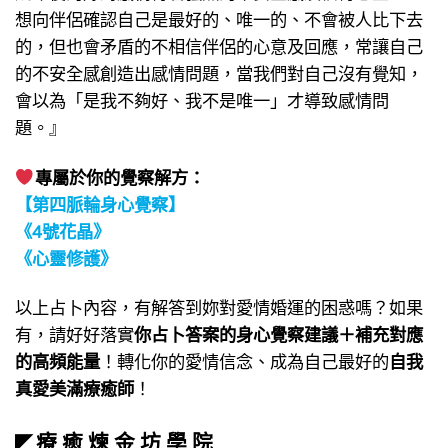
想向伴侶確認自己是最好的、唯一的、不會被人比下去
的，但也會矛盾的不相信伴侶的心意及回應，常讓自己
的不安全感創造出感情問題，當我們對自己沒有覺知，
會以為「是我不夠好、我不是唯一」才導致感情問
題。』
專屬於你的覺察解方：
【第四脈輪身心覺察】
《4號花晶》
《心靈修護》
以上占卜內容，有解答到妳對愛情婚運的困惑嗎？如果
有，請好好落實
你占卜答案的身心覺察建議＋補充對應
的高頻能量
！轉化你的愛情信念、成為自己最好的
自我
真愛美滿療癒師
！
療 癒 煉 金 坊 學 院
◤