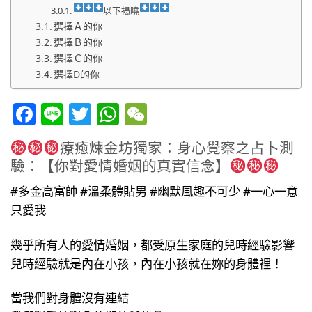
以下揭曉
選擇Ａ的你
選擇Ｂ的你
選擇Ｃ的你
選擇D的你
Facebook
Line
Twitter
WhatsApp
WeChat
療癒煉金坊獨家：身心覺察之占卜測
驗：【你對愛情婚姻的真實信念】
#多金高富帥 #溫柔體貼男 #幽默風趣不可少 #一心一意
只愛我
幾乎所有人的愛情婚姻，都受原生家庭的兒時經驗影響
兒時經驗就是內在小孩，內在小孩就在妳的身體裡！
當我們對身體沒有連結