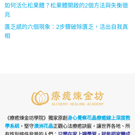
如何活化松果體？松果體開啟的2個方法與失衡徵
兆
匱乏感的六個現象：2步驟破除匱乏，活出自我真
相
《療癒煉金坊學院》
獨家原創
身心覺察花晶療癒線上深度教
學系統
，堅守
澳洲花晶
正觀心法療癒訣竅，讓世界各地、所
有性別條件背景的人們：
只需在家上課學習，就能把家變成