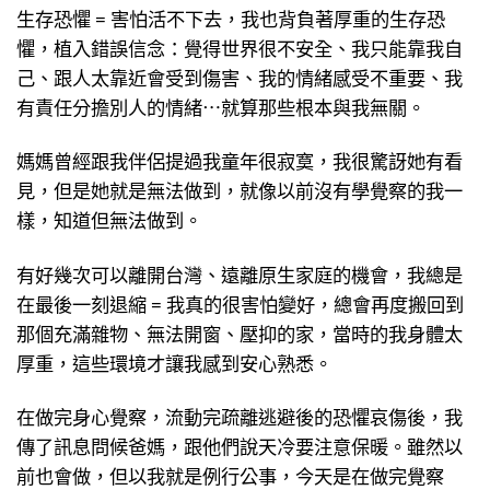
生存恐懼 = 害怕活不下去，我也背負著厚重的生存恐
懼，植入錯誤信念：覺得世界很不安全、我只能靠我自
己、跟人太靠近會受到傷害、我的情緒感受不重要、我
有責任分擔別人的情緒⋯就算那些根本與我無關。
媽媽曾經跟我伴侶提過我童年很寂寞，我很驚訝她有看
見，但是她就是無法做到，就像以前沒有學覺察的我一
樣，知道但無法做到。
有好幾次可以離開台灣、遠離原生家庭的機會，我總是
在最後一刻退縮 = 我真的很害怕變好，總會再度搬回到
那個充滿雜物、無法開窗、壓抑的家，當時的我身體太
厚重，這些環境才讓我感到安心熟悉。
在做完身心覺察，流動完疏離逃避後的恐懼哀傷後，我
傳了訊息問候爸媽，跟他們說天冷要注意保暖。雖然以
前也會做，但以我就是例行公事，今天是在做完覺察