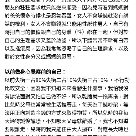
朋友的種種要求就只能逆來順受。因為兒時看到媽媽對
於爸爸很多時候也是忍氣吞聲，女人不會賺錢就沒有講
話的權利，女人不會賺錢就只能用性綁住男人，自己有
時把自己的價值跟自己的身體（性）綁在一起，但對於
自己的生理需求又羞於啟齒，所以下體常常不斷有白帶
以及搔癢感，因為我常常忽略了自己的生理需求，以及
對於女性身分又或媽媽的厭惡。
以前做身心覺察前的自己：
以前失衡一占80%失衡二占10%失衡三占10% ，不行動
比較安全，因為我不知道未來會發生什麼事，我怕我沒
有辦法面對又怕自己做不好，所以乾脆就一拖再拖，對
比兒時父母也常常被生活推著走，每天為了錢吵架，無
法用正向創造金錢的方式來取得物質，所以兒時的我每
天過得誠惶誠恐，不知哪天父母就離婚了，我也不知道
要跟誰走，兒時的我只能任由大人擺布，對應長大時也