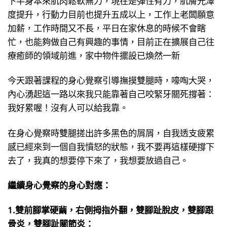
度提升，行動力目前也提升五成以上，工作上老闆願意
加薪，工作時間又不長，平日在家休息的時候不會瞎
忙，也能夠做自己有興趣的事情，目前正在擴展自己往
療癒師的領域前進，家中物件擺設已煥然一新
今天跟著課程的身心覺察引導撫摸雙腿時，嚎啕大哭，
內心湧起這一路以來我只能靠著自己咬緊牙關死撐著：
我好累喔！沒有人可以給我靠。
在身心覺察時雙腿搓出許多黑色的屑屑，自我透支疲累
感已經來到一個自我憤怒的狀態，我不要再這樣硬撐下
去了，我真的想要停下來了，我想要放過自己。
繼續身心覺察的身心對應：
1.雙前腳掌硬繭，右側拇指外翻，雙腳趾脫皮，雙腳跟
骨炎，雙腳趾關節炎：