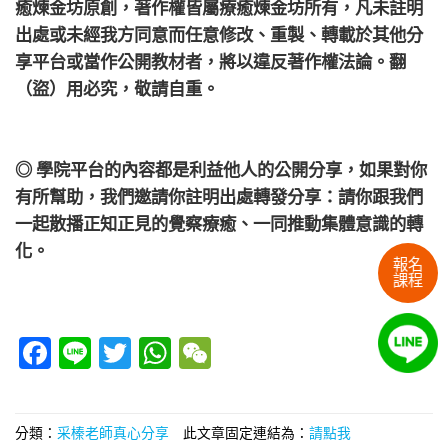
癒煉金坊原創，著作權皆屬療癒煉金坊所有，凡未註明
出處或未經我方同意而任意修改、重製、轉載於其他分
享平台或當作公開教材者，將以違反著作權法論。翻
（盜）用必究，敬請自重。
◎ 學院平台的內容都是利益他人的公開分享，如果對你
有所幫助，我們邀請你註明出處轉發分享：請你跟我們
一起散播正知正見的覺察療癒、一同推動集體意識的轉
化。
報名
課程
Facebook
Line
Twitter
WhatsApp
WeChat
分類：
采榛老師真心分享
此文章固定連結為：
請點我