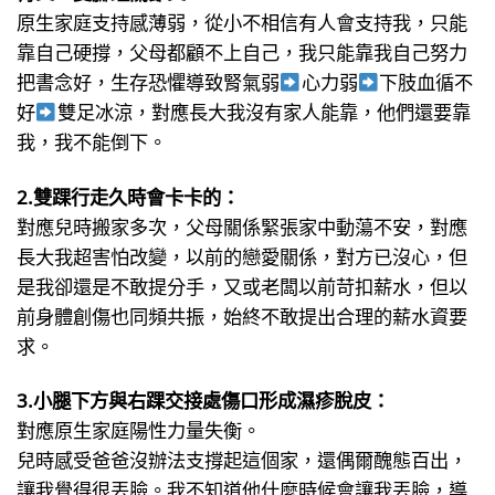
原生家庭支持感薄弱，從小不相信有人會支持我，只能
靠自己硬撐，父母都顧不上自己，我只能靠我自己努力
把書念好，生存恐懼導致腎氣弱
心力弱
下肢血循不
好
雙足冰涼，對應長大我沒有家人能靠，他們還要靠
我，我不能倒下。
2.雙踝行走久時會卡卡的：
對應兒時搬家多次，父母關係緊張家中動蕩不安，對應
長大我超害怕改變，以前的戀愛關係，對方已沒心，但
是我卻還是不敢提分手，又或老闆以前苛扣薪水，但以
前身體創傷也同頻共振，始終不敢提出合理的薪水資要
求。
3.小腿下方與右踝交接處傷口形成濕疹脫皮：
對應原生家庭陽性力量失衡。
兒時感受爸爸沒辦法支撐起這個家，還偶爾醜態百出，
讓我覺得很丟臉。我不知道他什麼時候會讓我丟臉，導