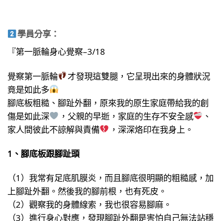
學員分享：
『第一脈輪身心覺察–3/18
覺察第一脈輪
才發現這雙腿，它呈現出來的身體狀況
竟是如此多
腳底板粗糙、腳趾外翻，原來我的原生家庭帶給我的創
傷是如此深
，父親的早逝，家庭的生存不安全感
、
家人間彼此不諒解與責備
，深深烙印在我身上。
1、腳底板跟腳趾頭
（1）我常有足底肌膜炎，而且腳底很明顯的粗糙感，加
上腳趾外翻。然後我的腳前根，也有死皮。
（2）觀察我的身體線索，我也很容易腳麻。
（3）進行身心對應，發現腳趾外翻是害怕自己無法站穩