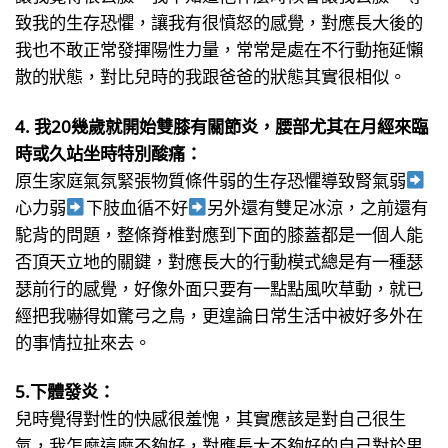
致我的生存恐懼，讓我有很憤怒的感覺，對應長大後的
我也不敢正常發揮陽性力量，常常是處在不行動拖延懶
散的狀態，對比兒時的我跟爸爸的狀態其實很相似。
4. 我20幾歲就開始雙膝有關節炎，腰部尤其在月經來臨
時或久站坐時特別酸痛：
原生家庭氣氛緊張物質條件弱的生存恐懼導致腎氣弱
心力弱
下肢血循不好
另外還有雙足冰涼，之前還有
駝背的問題，整條脊椎對應到下面的膝蓋都是一個人能
否頂天立地的關鍵，對應長大的行動模式總是有一種瑟
瑟前行的感覺，好像外面只要有一點點風吹草動，就已
經把我嚇得如驚弓之鳥，更遑論日常生活中被好多外在
的事情拉扯來去。
5.下體發炎：
兒時覺得對性的快感很羞愧，其實應該是對自己很生
氣，我怎麼這麼不夠好，對應長大不夠好的自己對於男