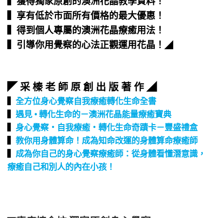
▍獲得獨家原創的澳洲花晶教學資料！
▍享有低於市面所有價格的最大優惠！
▍得到個人專屬的澳洲花晶療癒用法！
▍引導你用覺察的心法正觀運用花晶！
◢
◤ 采 榛 老 師 原 創 出 版 著 作 ◢
▍
全方位身心覺察自我療癒轉化生命全書
▍
遇見 • 轉化生命的－澳洲花晶能量療癒寶典
▍
身心覺察‧自我療癒‧轉化生命奇蹟卡－豐盛禮盒
▍
教你用身體算命！成為知命改運的身體算命療癒師
▍
成為你自己的身心覺察療癒師：從身體看懂潛意識，
療癒自己和別人的內在小孩！