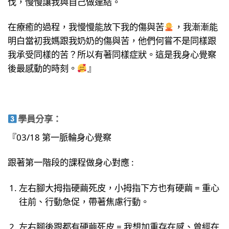
伐，慢慢讓我與自己做連結。
在療癒的過程，我慢慢能放下我的傷與苦
，我漸漸能
明白當初我媽跟我奶奶的傷與苦，他們何嘗不是同樣跟
我承受同樣的苦？所以有著同樣症狀。這是我身心覺察
後最感動的時刻。
』
學員分享：
『03/18 第一脈輪身心覺察
跟著第一階段的課程做身心對應 :
左右腳大拇指硬繭死皮，小拇指下方也有硬繭 = 重心
往前、行動急促，帶著焦慮行動。
左右腳後跟都有硬繭死皮 = 我想加重存在感、曾經在