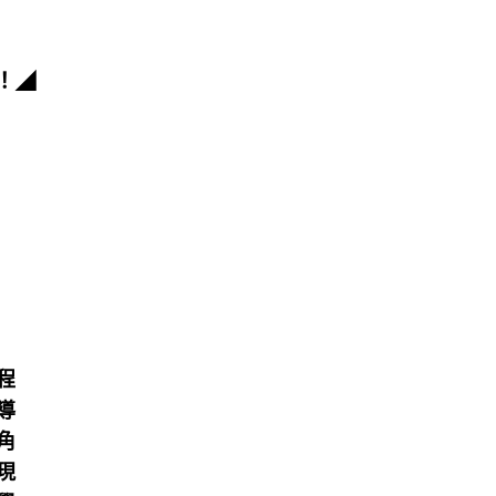
！
◢
​
​
​
​