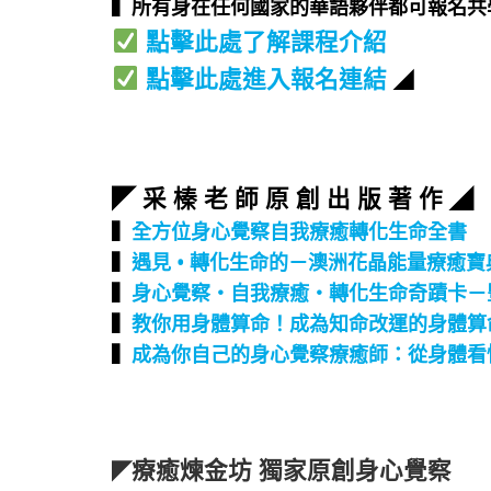
▍所有身在任何國家的華語夥伴都可報名共學
點擊此處了解課程介紹
點擊此處進入報名連結
◢
◤ 采 榛 老 師 原 創 出 版 著 作 ◢
▍
全方位身心覺察自我療癒轉化生命全書
▍
遇見 • 轉化生命的－澳洲花晶能量療癒寶
▍
身心覺察‧自我療癒‧轉化生命奇蹟卡－
▍
教你用身體算命！成為知命改運的身體算
▍
成為你自己的身心覺察療癒師：從身體看
療癒煉金坊 獨家原創身心覺察
◤