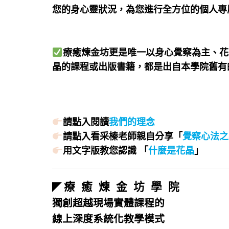
您的身心靈狀況，為您進行全方位的個人專
療癒煉金坊更是唯一以身心覺察為主、花
晶的課程或出版書籍，都是出自本學院舊有
請點入閱讀
我們的理念
請點入看采榛老師親自分享「
覺察心法之
用文字版教您認識 「
什麼是花晶
」
療 癒 煉 金 坊 學 院
◤
獨創超越現場實體課程的
線上深度系統化教學模式