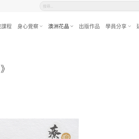
搜
尋
關
鍵
院課程
身心覺察
澳洲花晶
出版作品
學員分享
字:
華》