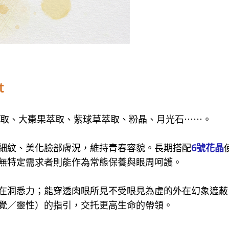
t
萃取、大棗果萃取、紫球草萃取、粉晶、月光石⋯⋯。
細紋、美化臉部膚況，維持青春容貌。長期搭配
6號花晶
無特定需求者則能作為常態保養與眼周呵護。
在洞悉力；能穿透肉眼所見不受眼見為虛的外在幻象遮蔽
覺／靈性）的指引，交托更高生命的帶領。