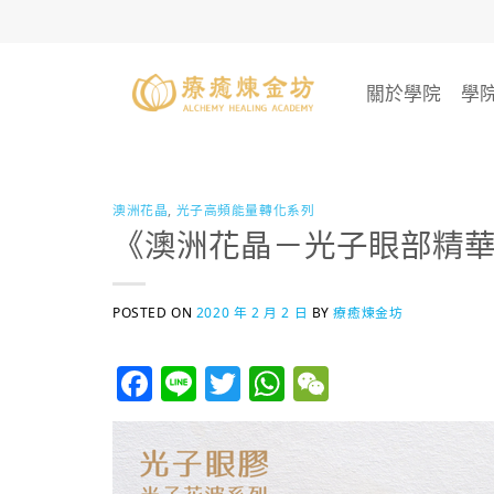
Skip
to
content
關於學院
學
澳洲花晶
,
光子高頻能量轉化系列
《澳洲花晶－光子眼部精
POSTED ON
2020 年 2 月 2 日
BY
療癒煉金坊
Facebook
Line
Twitter
WhatsApp
WeChat