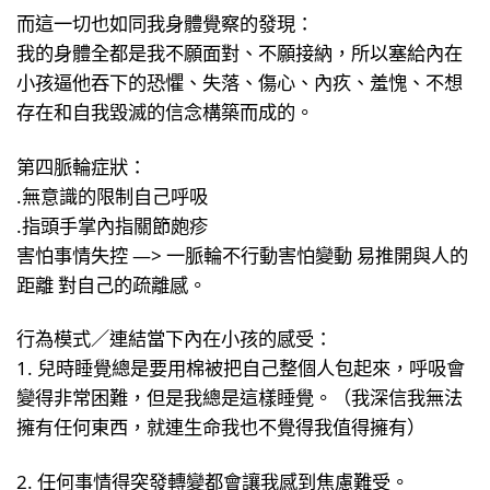
而這一切也如同我身體覺察的發現：
我的身體全都是我不願面對、不願接納，所以塞給內在
小孩逼他吞下的恐懼、失落、傷心、內疚、羞愧、不想
存在和自我毀滅的信念構築而成的。
第四脈輪症狀：
.無意識的限制自己呼吸
.指頭手掌內指關節皰疹
害怕事情失控 —> 一脈輪不行動害怕變動 易推開與人的
距離 對自己的疏離感。
行為模式／連結當下內在小孩的感受：
1. 兒時睡覺總是要用棉被把自己整個人包起來，呼吸會
變得非常困難，但是我總是這樣睡覺。（我深信我無法
擁有任何東西，就連生命我也不覺得我值得擁有）
2. 任何事情得突發轉變都會讓我感到焦慮難受。