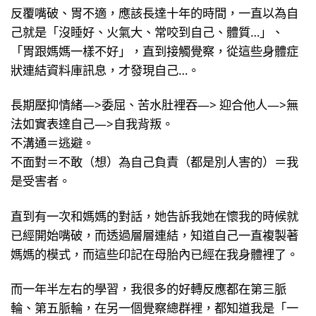
反覆嘴破、胃不適，應該長達十年的時間，一直以為自
己就是「沒睡好、火氣大、常咬到自己、體質…」、
「胃跟媽媽一樣不好」，直到接觸覺察，從這些身體症
狀連結資料庫訊息，才發現自己…。
長期壓抑情緒—>委屈、苦水肚裡吞—> 迎合他人—>無
法如實表達自己—>自我背叛。
不溝通＝逃避。
不面對＝不敢（想）為自己負責（都是別人害的）＝我
是受害者。
直到有一次和媽媽的對話，她告訴我她在懷我的時候就
已經開始嘴破，而透過層層連結，知道自己一直複製著
媽媽的模式，而這些印記在母胎內已經在我身體裡了。
而一年半左右的學習，我很多的好轉反應都在第三脈
輪、第五脈輪，在另一個覺察總群裡，都知道我是「一