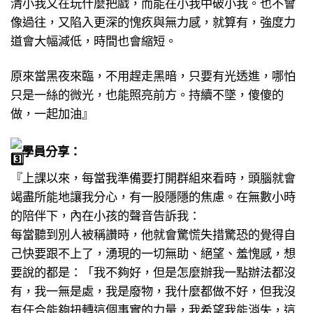
清小我又在玩什麼把戲，而能在小我中破小我。也不會
像過往，又陷入更深的愧疚與無力感，就算有，強度力
道會大幅減低，時間也會縮短。
原來當黑夜來臨，不用趕走黑暗，只要有光透進，哪怕
只是一絲的微光，也能照亮前方。持續不墜，傻傻的
做，一起加油』
學員分享：
『上課以來，每當我準備要打開群組來看時，頭腦就會
竭盡所能地讓我分心，有一股隱隱的焦慮。在無數小時
的陪伴下，內在小孩的聲音告訴我：
每當聽到別人被稱讚時，他就會驚慌失措驚恐的覺得自
己快要跟不上了，湧現的一切無助、絕望、羞愧感，想
要說的都是：「我不夠好，但是怎麼辦我一點辦法都沒
有，我一無是處，我是廢物，我什麼都做不好，但我沒
有任合能夠扭轉這個事實的力量，我希望我能消失，這