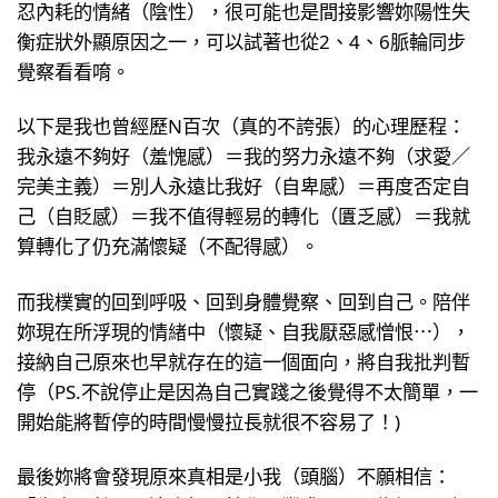
忍內耗的情緒（陰性），很可能也是間接影響妳陽性失
衡症狀外顯原因之一，可以試著也從2、4、6脈輪同步
覺察看看唷。
以下是我也曾經歷N百次（真的不誇張）的心理歷程：
我永遠不夠好（羞愧感）＝我的努力永遠不夠（求愛／
完美主義）＝別人永遠比我好（自卑感）＝再度否定自
己（自貶感）＝我不值得輕易的轉化（匱乏感）＝我就
算轉化了仍充滿懷疑（不配得感）。
而我樸實的回到呼吸、回到身體覺察、回到自己。陪伴
妳現在所浮現的情緖中（懷疑、自我厭惡感憎恨⋯），
接納自己原來也早就存在的這一個面向，將自我批判暫
停（PS.不說停止是因為自己實踐之後覺得不太簡單，一
開始能將暫停的時間慢慢拉長就很不容易了！)
最後妳將會發現原來真相是小我（頭腦）不願相信：