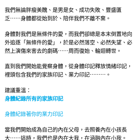
我們無論胖瘦美醜、是男是女、成功失敗、豐盛匱
乏⋯⋯身體都從始到於、陪伴我們不離不棄。
身體對我們是無條件的愛，而我們卻總是本末倒置地向
外追逐「無條件的愛」，於是必然落空、必然失望、必
然上演傷來害去的劇碼⋯⋯周而復始、輪迴轉世。
直到我們開始能覺察身體，從身體印記釋放情緒印記，
裡頭包含我們的家族印記、業力印記⋯⋯⋯。
建議重溫：
身體紀錄所有的家族印記
身體紀錄著你的業力印記
當我們開始成為自己的內在父母，去照養內在小孩長
大⋯⋯這時，我們也是內在大我，在涵融內在小我。