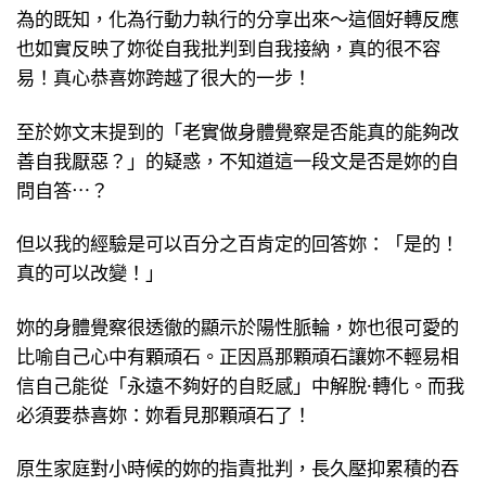
為的既知，化為行動力執行的分享出來～這個好轉反應
也如實反映了妳從自我批判到自我接納，真的很不容
易！真心恭喜妳跨越了很大的一步！
至於妳文末提到的「老實做身體覺察是否能真的能夠改
善自我厭惡？」的疑惑，不知道這一段文是否是妳的自
問自答⋯？
但以我的經驗是可以百分之百肯定的回答妳：「是的！
真的可以改變！」
妳的身體覺察很透徹的顯示於陽性脈輪，妳也很可愛的
比喻自己心中有顆頑石。正因爲那顆頑石讓妳不輕易相
信自己能從「永遠不夠好的自貶感」中解脫·轉化。而我
必須要恭喜妳：妳看見那顆頑石了！
原生家庭對小時候的妳的指責批判，長久壓抑累積的吞