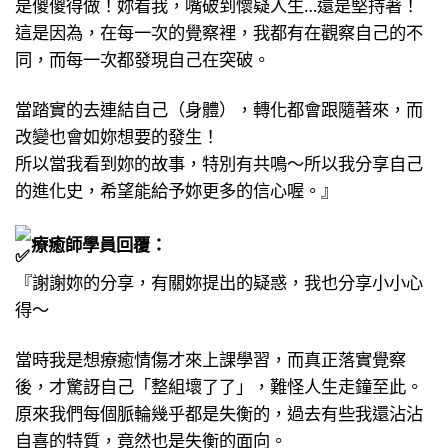
是傻傻得做！妳看我，嘴破到懷疑人生…還是堅持著！
這是因為，在每一次的覺察裡，我都有在觀察自己的不
同，而每一次都發現自己在突破。
當踏實的去連結自己（身體），轉化都會跟隨著來，而
改變也會如妳想要的發生！
所以當我看到妳的故事，特別有共鳴～所以我分享自己
的進化史，希望能給予妳更多的信心喔。』
療癒師學員回覆：
『謝謝妳的分享，有關妳提出的疑惑，我也分享小小心
得～
當時我是想療癒情傷才來上課學習，而真正落實覺察
後，才驚訝自己「整組壞了了」，難怪人生走鐘至此。
原來我們每個脈輪幾乎都是失衡的，過去有些我還沾沾
自喜的特質，竟然也是失衡的面向。