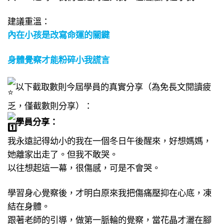
建議重溫：
內在小孩是改寫命運的關鍵
身體覺察才能粉碎小我謊言
以下截取數則今屆學員的真實分享（為免長文閱讀疲
乏，僅截數則分享）：
學員分享：
我永遠記得幼小的我在一個冬日午後醒來，好想媽媽，
她離家出走了。但我不敢哭。
以往想起這一幕，很傷感，可是不會哭。
學習身心覺察後，才明白原來我把傷痛壓抑在心底，凍
結在身體。
跟著老師的引導，做第一脈輪的覺察，當花晶才灑在腳