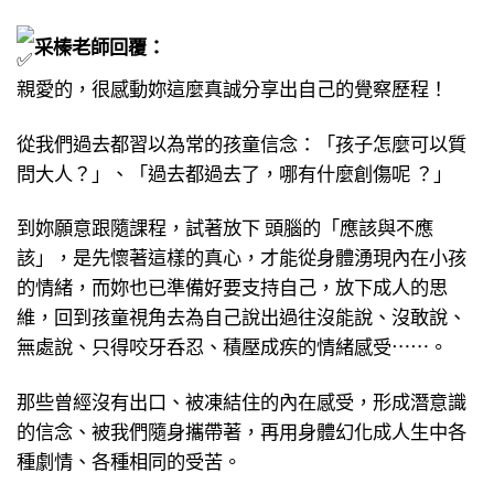
采榛老師回覆：
親愛的，很感動妳這麼真誠分享出自己的覺察歷程！
從我們過去都習以為常的孩童信念：「孩子怎麼可以質
問大人？」、「過去都過去了，哪有什麼創傷呢 ？」
到妳願意跟隨課程，試著放下 頭腦的「應該與不應
該」，是先懷著這樣的真心，才能從身體湧現內在小孩
的情緒，而妳也已準備好要支持自己，放下成人的思
維，回到孩童視角去為自己說出過往沒能說、沒敢說、
無處說、只得咬牙呑忍、積壓成疾的情緒感受⋯⋯。
那些曾經沒有出口、被凍結住的內在感受，形成潛意識
的信念、被我們隨身攜帶著，再用身體幻化成人生中各
種劇情、各種相同的受苦。