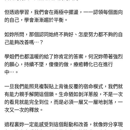
但透過學習，我們會在兩極中擺盪，一一認領每個面向
的自己，學會漸漸趨於平衡。
如妳所問，那個認同始終不夠好、怎麼努力都不夠的自
己能夠改善嗎⋯？
學姐們也都溫暖的給了妳肯定的答案，何況妳帶著強烈
的願心，持續不墜，傻傻的做，療癒轉化已在進行
中⋯。
一旦我們能照見複製貼上背後反覆的宿命模式，我們就
有能力親手解開這個鎖。生命猶如剝洋蔥般，不是一次
的看見就能完全到位，而是必須一層又一層地剝落，一
次又一次的釋放。
過程裏妳一定能感受到這個鬆動和改善，就像妳分享現