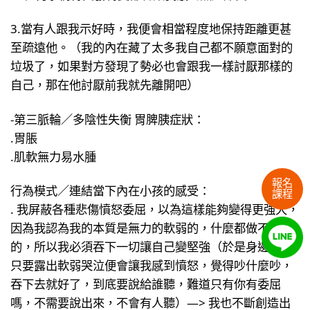
3.當有人跟我示好時，我便會相當程度地保持距離更甚
至疏遠他。（我的內在藏了太多我自己都不願意面對的
垃圾了，如果對方發現了勢必也會跟我一樣討厭那樣的
自己，那在他討厭前我就先離開吧）
-第三脈輪／多陰性失衡 胃脾胰症狀：
.胃脹
.肌軟無力易水腫
報名
行為模式／連結當下內在小孩的感受：
課程
. 我屏蔽各種悲傷憤怒委屈，以為這樣能夠變得更強大，
因為我認為我的本質是無力的軟弱的，什麼都做不好
的，所以我必須吞下一切讓自己變堅強（於是身邊的人
只要露出軟弱哭泣便會讓我感到憤怒，覺得吵什麼吵，
吞下去就好了，到底要說給誰聽，難道只有你有委屈
嗎，不需要說出來，不會有人聽）—> 我也不斷創造出