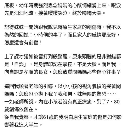
底板，幼年時期強烈思念媽媽的心酸情緒湧上來，眼淚
先是汨汨地流，接著嚶嚶哭泣，終於嚎啕大哭。
記得妹妹一開始跟我說兒時原生家庭的創傷時，我不以
為然的回她：小時候的事了，而且家人的感情那麼好，
怎麼還會有創傷！
上了課才猶如被雷打到般驚醒，原來頭腦的是非對錯都
是「自誤」，是身體印記在掌控，不是大腦。而且我一
向自認是孝順的長女，怎麼敢質問媽媽那些傷心往事？
這回我順著老師的引導，以小小孩的視角氣憤的哭著問
媽媽：怎麼忍心拋下我？我和弟、妹無限的驚恐⋯⋯
一如老師所說，內在小孩若沒有真正療癒，到了7、80
歲創傷依舊在。
從自我覺察，才讓61歲的我明白原生家庭的傷是如何影
響著我這大半生。