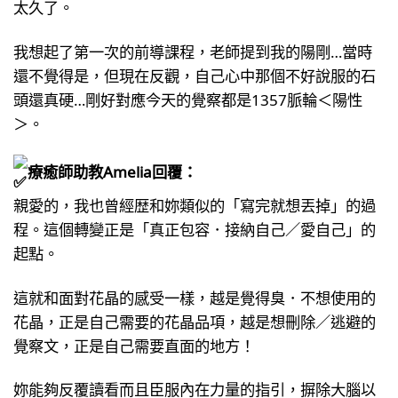
太久了。
我想起了第一次的前導課程，老師提到我的陽剛…當時
還不覺得是，但現在反觀，自己心中那個不好說服的石
頭還真硬…剛好對應今天的覺察都是1357脈輪＜陽性
＞。
療癒師助教Amelia回覆：
親愛的，我也曾經歴和妳類似的「寫完就想丟掉」的過
程。這個轉變正是「真正包容．接納自己／愛自己」的
起點。
這就和面對花晶的感受一樣，越是覺得臭．不想使用的
花晶，正是自己需要的花晶品項，越是想刪除／逃避的
覺察文，正是自己需要直面的地方！
妳能夠反覆讀看而且臣服內在力量的指引，摒除大腦以