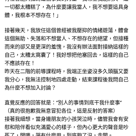
一切都太糟糕了，為什麼要讓我當人，我不想要這具身
體，我根本不想存在！」
接著幾天，我放任這個曾經被我壓抑的情緒遊蕩，體會
這個無助、失落和不想當人、不想存在的絕望，但接種
而來的卻又是更深的羞愧，我沒有辦法面對接納這樣的
自己，太糟太窩囊了！我好想把他塞回去，這樣的自己
不應該存在！
昨天在二階的前導課程時，我端正坐姿沒多久頭腦又要
我分心，我無法控制地四處走動，結束課程後我問自己
為什麼不想加入討論？
直覺反應的回答就是：‘’別人的事情到底干我什麼事‘’
（真的很抱歉我無意冒犯各位，這是反射的答案）
接著我細想，當身邊朋友的小孩哭泣時，儘管我會有安
慰和陪伴看似充滿愛心的樣子，但內心更大的聲音是吵
死了，閉嘴，哭有什麼用，到底夠了沒，走開。