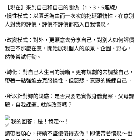
【現在】來到自己和自己的關係（1、3、5連線）
•慣性模式：以匱乏為由而一次次的拖延跟惰性。在意別
人對我的評價，評價不評價都陷入自我懷疑。
•改變模式：對外，更願意去分享自己，對別人如何評價
我已不那麼在意，開始展現個人的願景、企圖、野心，
然後嘗試行動。
•轉化：對自己人生目的清晰。更有規劃的去調整自己，
帶著一點強迫去克服慣性。但慈悲、寬恕的鍛鍊自己。
•所以針對妳的疑惑：是否只要老實做身體覺察、父母課
題，自我課題…就能改善嗎？
我的回答：是！肯定～！
請帶著願心，持續不墜傻傻得去做！即使帶著懷疑～也