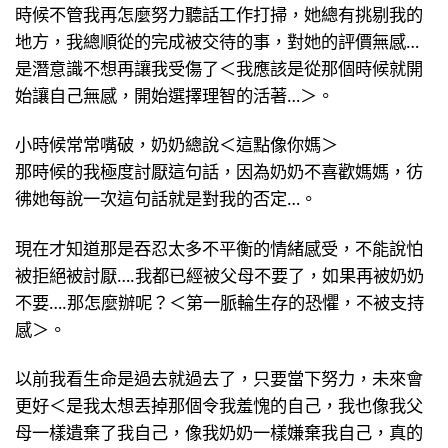
時候不管我再怎麼努力聽話工作打掃，她總有挑剔我的
地方，我總順從的完成被交待的事，對她的評價無感…
是潛意識不想再讓我受傷了＜我應該是從那個時候就開
始讓自己無感，開始選擇理智的活著…＞。
小時候常常嘴破，奶奶總說＜這點像你媽＞
那時候的我極度討厭這句話，因為奶奶不喜歡媽媽，彷
彿她每說一次這句話就是對我的否定…。
現在才知道那是吞忍太多不平衡的情緒感受，不能說怕
被拒絕被討厭….我都已經被父母不要了，如果再被奶奶
不要….那怎麼辦呢？＜第一脈輪生存的恐懼，不被支持
感＞。
以前我看生命是過去就過去了，只要當下努力，未來會
更好＜是我太想丟掉那個令我羞愧的自己，我也像我父
母一樣遺棄了我自己，像我奶奶一樣嫌棄我自己，真的