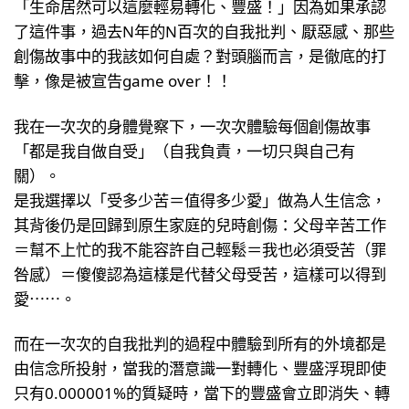
「生命居然可以這麼輕易轉化、豐盛！」因為如果承認
了這件事，過去N年的N百次的自我批判、厭惡感、那些
創傷故事中的我該如何自處？對頭腦而言，是徹底的打
擊，像是被宣告game over！！
我在一次次的身體覺察下，一次次體驗每個創傷故事
「都是我自做自受」（自我負責，一切只與自己有
關）。
是我選擇以「受多少苦＝值得多少愛」做為人生信念，
其背後仍是回歸到原生家庭的兒時創傷：父母辛苦工作
＝幫不上忙的我不能容許自己輕鬆＝我也必須受苦（罪
咎感）＝傻傻認為這樣是代替父母受苦，這樣可以得到
愛⋯⋯。
而在一次次的自我批判的過程中體驗到所有的外境都是
由信念所投射，當我的潛意識一對轉化、豐盛浮現即使
只有0.000001%的質疑時，當下的豐盛會立即消失、轉