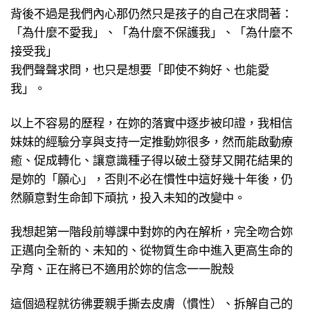
背後不過是我們內心那仍然只是孩子的自己在求問著：
「為什麼不愛我」、「為什麼不保護我」、「為什麼不
接受我」
我們聲聲求問，也只是想要「即使不夠好、也能愛
我」。
以上不容易的歷程，在妳的落實中逐步被印證，我相信
妹妹的經驗分享與支持一定推動妳很多，然而能啟動療
癒、促成轉化、讓意識種子得以破土發芽又開花結果的
是妳的「願心」，否則不必在慣性中這好幾十年後，仍
然願意對生命卸下頑抗，投入未知的改變中。
我想起第一階段前導課中對妳的內在解析，完全吻合妳
正邁向全新的、未知的、從物質生命中進入更高生命的
孕育、正在將已不適用於妳的信念一一脫殼
這個過程就彷彿要親手撕去皮膚（慣性）、拆解自己的