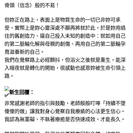
骨頭（信念）般的不易！
但妳正在路上，表面上是物質生命的一切已非妳可承
受，實際上是妳心靈深處不願再將就於此，於是妳用過
往的舊創造力、逼自己投入未知的創造中：就如用自己
的第二脈輪化解與母親的創傷、再用自己的第二脈輪孕
育滋養新的自己。
我們在覺察路上必經顫抖，但浴火之後就是重生，能深
入暗夜就是轉化的開始，很感動也感恩妳被生命引領上
路。
新生回覆：
非常感謝老師的指引與鼓勵，老師殷殷叮嚀「持續不墜
傻傻的做」讓我對身心覺察自我療瘉的心法更生信心。
我認為無罣礙、不執著療癒是否快速成效，才能長久。