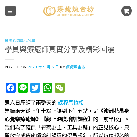
Skip
to
content
采榛老師真心分享
學員與療癒師真實分享及精彩回覆
POSTED ON
2020 年 5 月 6 日
BY
療癒煉金坊
Facebook
Line
Twitter
WhatsApp
WeChat
週六日歷經了兩整天的
課程馬拉松
連續兩天從上午十點上課到下午五點，是
《澳洲花晶身
心覺察療癒師》【線上深度培訓課程】
的「前半段」。
我們為了確保「覺察為主、工具為輔」的正見核心，只
開放完成療癒師培訓課程的學員報名，所以每位報名的