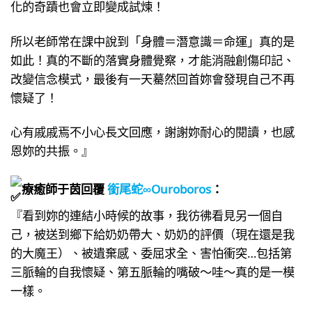
化的奇蹟也會立即變成試煉！
所以老師常在課中說到「身體＝潛意識＝命運」真的是
如此！真的不斷的落實身體覺察，才能消融創傷印記、
改變信念模式，最後有一天驀然回首妳會發現自己不再
懷疑了！
心有戚戚焉不小心長文回應，謝謝妳耐心的閱讀，也感
恩妳的共振。』
療癒師于茵回覆
銜尾蛇∞Ouroboros
：
『看到妳的連結小時候的故事，我彷彿看見另一個自
己，被送到鄉下給奶奶帶大、奶奶的評價（現在還是我
的大魔王）、被遺棄感、委屈求全、害怕衝突…包括第
三脈輪的自我懷疑、第五脈輪的嘴破～哇～真的是一模
一樣。