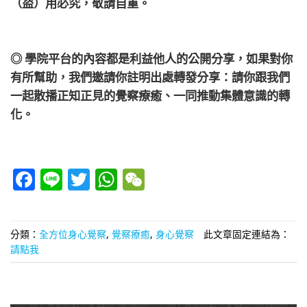
（盜）用必究，敬請自重。
◎ 學院平台的內容都是利益他人的公開分享，如果對你
有所幫助，我們邀請你註明出處轉發分享：請你跟我們
一起散播正知正見的覺察療癒、一同推動集體意識的轉
化。
Facebook
Line
Twitter
WhatsApp
WeChat
分類：
全方位身心覺察
,
覺察療癒
,
身心覺察
此文章固定連結為：
請點我