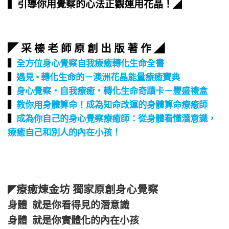
▍引導你用覺察的心法正觀運用花晶！
◢
◤ 采 榛 老 師 原 創 出 版 著 作 ◢
▍
全方位身心覺察自我療癒轉化生命全書
▍
遇見 • 轉化生命的－澳洲花晶能量療癒寶典
▍
身心覺察‧自我療癒‧轉化生命奇蹟卡－豐盛禮盒
▍
教你用身體算命！成為知命改運的身體算命療癒師
▍
成為你自己的身心覺察療癒師：從身體看懂潛意識，
療癒自己和別人的內在小孩！
療癒煉金坊 獨家原創身心覺察
◤
身體 就是你看得見的潛意識
身體 就是你實體化的內在小孩