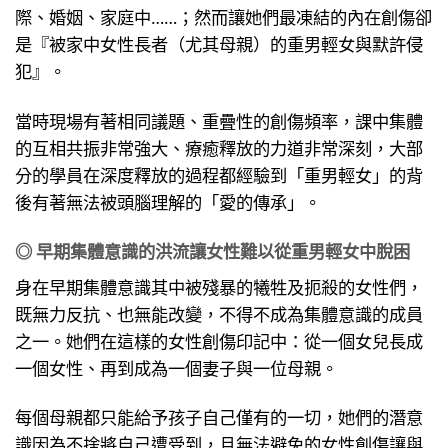
際、婚姻、家庭中……；然而讓她們最凍結的內在創傷卻
是『被家中女性長者（尤其母親）的重男輕女與默許侵
犯』。
當時現場有著相同議題、重疊性的創傷頻率，課中集體
的互相共振非常強大、療癒釋放的力道非常深刻，大部
分的學員在深度釋放的過程都經驗到「重男輕女」的背
後有著無法被頭腦理解的「愛的傳承」。
◎ 早期集體意識的洪流讓女性難以從重男輕女中脫困
身在早期集體意識其中被殘暴的犧牲及扼殺的女性們，
既無力反抗、也無能改變，不得不成為集體意識的成員
之一。她們在這樣的女性創傷印記中：從一個女兒長成
一個女性、再到成為一個妻子與一位母親。
每個母親都只能給予孩子自己僅有的一切，她們的潛意
識因為不捨將自己遭受到，且無法避免的女性創傷讓與