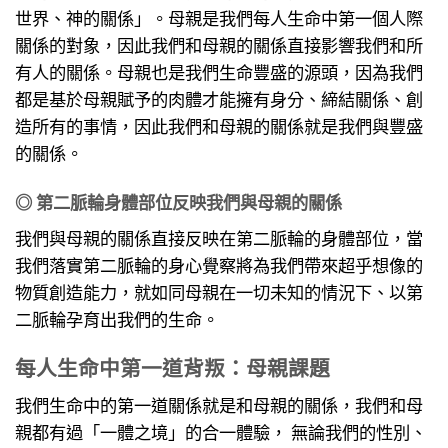
世界、神的關係」。母親是我們每人生命中第一個人際
關係的對象，因此我們和母親的關係直接影響我們和所
有人的關係。母親也是我們生命豐盛的源頭，因為我們
都是基於母親賦予的肉體才能擁有身分、締結關係、創
造所有的事情，因此我們和母親的關係就是我們與豐盛
的關係。
◎ 第二脈輪身體部位反映我們與母親的關係
我們與母親的關係直接反映在第二脈輪的身體部位，當
我們落實第二脈輪的身心覺察將為我們帶來超乎想像的
物質創造能力，就如同母親在一切未知的情況下、以第
二脈輪孕育出我們的生命。
每人生命中第一道背叛：母親課題
我們生命中的第一道關係就是和母親的關係，我們和母
親都有過「一體之境」的合一體驗， 無論我們的性別、