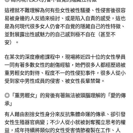
這裡就不難理解為何有些女性被性騷擾、性侵害後很容
易被身邊的人反過來檢討、或是陷入自責的感受，這也
是為何現代很多女人仍會不自覺的隱藏自己的性特徵、
並對展露出性感魅力的自己感到極不自在（甚至不
安）。
在某次的深度療癒課程中，現場將近四十位的女性學員
一同有著多數女性的創傷經驗，她們很多人都經歷過被
重男輕女的對待、程度不一的性侵犯事件，很多人從小
受到家中男性成員的侵害、被女性長輩禁聲。
◎「重男輕女」的背後有著無法被頭腦理解的「愛的傳
承」
有人藉由割捨女性身分來反抗集體命運的傳承、卻引發
女性生殖器官病變；不少人從小就被剝奪獨立思考的權
益，成年持續將類似的女性受害情節複製在工作、人