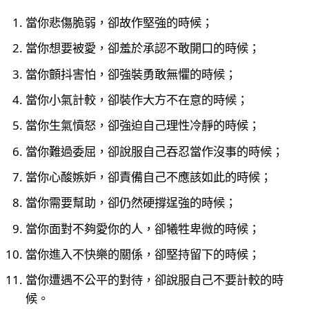
當你悲傷脆弱，卻故作堅強的時候；
當你想要被愛，卻羞於承認不敢開口的時候；
當你顫抖害怕，卻強裝勇敢無懼的時候；
當你小氣計較，卻裝作大方不在意的時候；
當你生氣憤怒，卻強迫自己理性冷靜的時候；
當你難過委屈，卻說服自己吞忍當作沒事的時候；
當你心酸嫉妒，卻責備自己不應該如此的時候；
當你需要幫助，卻仍然硬撐逞強的時候；
當你面對不夠愛你的人，卻犧牲卑微的時候；
當你進入不快樂的關係，卻堅持留下的時候；
當你遭遇不公平的對待，卻說服自己不要計較的時
候。