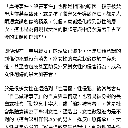
「虐待事件、殺害事件」也都是相同的原因，孩子被父
母虐待甚至致死、或是孩子殺害父母導致傷亡，都是人
類潛意識創傷的積累，使個人意識退化成到獸性的層
次，這也是為何現代女性的個體意識中仍然有著千古至
今的集體創傷印記。
即便現在「重男輕女」的現象已減少，但是集體意識的
創傷傳承並沒有消失，當女性的意識狀態處於生存恐
懼，甚至會包庇甚至助長外界對女性的侵害行為、成為
女性創傷的最大加害者。
於是很多女性在遭遇到「性騷擾、性侵犯」後常常會有
『自己做錯事了』的自責與羞愧感，也容易被身邊的長
輩或社會「勸說息事寧人」或「檢討被害者」，就是社
會集體意識為了牽制女性、塑造出『女性散發魅力是不
對的（這會吸引伴侶以外的男人、違反血脈傳承）、女
人性感是危險的（容易遭致求生意識低下到獸性的男性