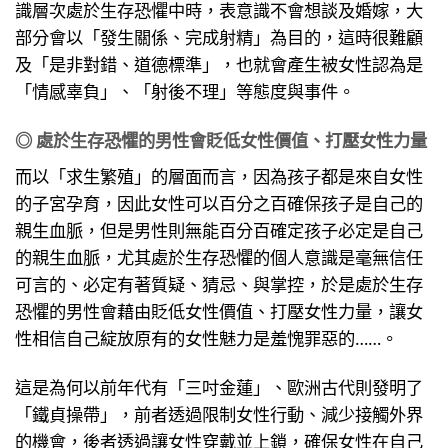
識層次處於生存恐懼中時，表意識不會想談及婚嫁，大
部分會以「發生關係、完成射精」為目的，這時很難顧
及「是非對錯、道德標準」，也就會產生被女性認為是
「情感辜負」、「射後不理」等態度與事件。
◎ 處於生存恐懼的男性會貶低女性價值、打壓女性力量
而以「求生繁殖」的層面而言，因為孩子都是來自女性
的子宮孕育，因此女性可以百分之百確保孩子是自己的
親生血脈，但是男性則無能百分百確定孩子必定是自己
的親生血脈，尤其處於生存恐懼的個人意識是毫無信任
可言的、必定有著質疑、猜忌、與掌控，於是處於生存
恐懼的男性會藉由貶低女性價值、打壓女性力量，讓女
性相信自己綻放原有的女性魅力是羞愧罪惡的……。
這是為何以前年代有「三吋金蓮」、歐洲古代則發明了
「鐵貞操帶」，前者透過限制女性行動、減少接觸外界
的機會，後者透過讓女性穿戴並上鎖，確保女性在自己