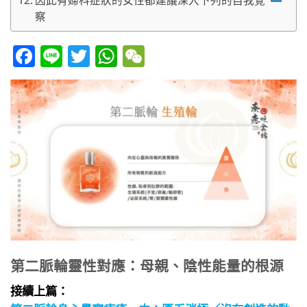
察
Facebook
Line
Twitter
WhatsApp
WeChat
第二脈輪靈性對應：母親、陰性能量的根源
接續上篇：