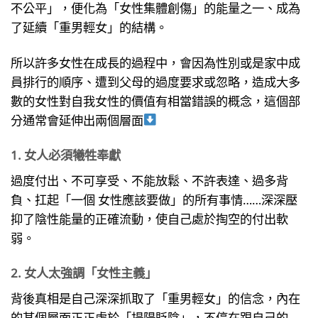
不公平」，便化為「女性集體創傷」的能量之一、成為
了延續「重男輕女」的結構。
所以許多女性在成長的過程中，會因為性別或是家中成
員排行的順序、遭到父母的過度要求或忽略，造成大多
數的女性對自我女性的價值有相當錯誤的概念，這個部
分通常會延伸出兩個層面
1. 女人必須犧牲奉獻
過度付出、不可享受、不能放鬆、不許表達、過多背
負、扛起「一個 女性應該要做」的所有事情……深深壓
抑了陰性能量的正確流動，使自己處於掏空的付出軟
弱。
2. 女人太強調「女性主義」
背後真相是自己深深抓取了「重男輕女」的信念，內在
的某個層面正正處於「揚陽貶陰」，不停在跟自己的