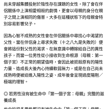
尚未穿越集體投射於陰性存在課題的女性，除了會在伴
侶關係中上演相愛相殺的劇情，更會以母親的身分在親
子之間上演相同的傷害，大多在這種狀態下的母親會特
別容易影響兒子。
因為心智不成熟的女性會在伴侶關係中尋找心中渴望的
父性，當在伴侶身上尋求失敗（十之八九是失敗的）便
會將這份對父性的渴求、在無意識中轉嫁給自己的異性
孩子，而當一位男性從小接收到生命根源（母親：第一
個子宮）不正常的期望值時，會因此被扼殺原有的陽性
力量、造成長大後內心持續軟弱無力，或是在自己尚未
成熟時便被迫進入陽性之姿、成年後會呈現過度陽剛／
極端的理智。
◎ 若男性沒有被生命中「第一個子宮：母親」完整的滋
養成長
也由於很多男性都沒有被生命中「第一個子宮：母親」