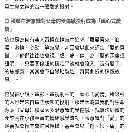
質生命之神的合一體驗的投射。
◎ 積壓在潛意識
對父母的
受傷感投射成為「虐心式愛
情」
這也是為何有些人習慣在情感中追求「羅曼蒂克、浪
漫、激情、心動」等感覺，甚至會以此來評定「愛的質
量」，他們往往也會視「虐、痛、傷」為「愛的深度或
證明」，只要關係趨於穩定平淡就會陷入「沒有愛了」
的焦慮感，常常會不自覺地製造「奇異曲折的情感故
事」。
容易被小說、電影、電視劇中的「虐心式愛情」所吸引
的人也是來自這些狀態的投射，那是因為當我們對生命
源頭（父母）積壓太多潛意識的受傷感，就無法細微的
允許內在小孩真實的情緒感受流動，表意識對「愛」的
定義就會傾向魯鈍且粗糙，甚至會以「傷、恨、痛」的