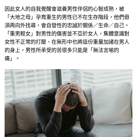
因此女人的自我覺醒會滋養男性伴侶的心智成熟，被
「大地之母」孕育重生的男性已不在生存階段，他們毋
須再向外找尋，會自發性的忠誠於關係／生命／自己。
「重男輕女」對男性的傷害並不亞於女人，集體意識對
女性不正常的打壓、在無形中也將這份重量加諸在男人
的身上，男性所承受的苦很多只能是「無法言喻的
痛」。