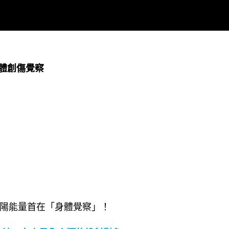
體創傷覺察
陽能量首在「身體覺察」！