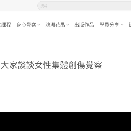
搜
尋
關
鍵
院課程
身心覺察
澳洲花晶
出版作品
學員分享
字:
與大家談談女性集體創傷覺察