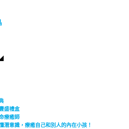
晶
◢
典
豐盛禮盒
命療癒師
懂潛意識，療癒自己和別人的內在小孩！