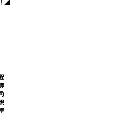
！
◢
​
​
​
​
​