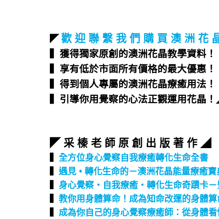
歡 迎 聯 繫 我 們 購 買 澳 洲 花 
◤
▍獲得獨家原創的澳洲花晶教學資料！
▍享有低於市面所有價格的最大優惠！
▍得到個人專屬的澳洲花晶療癒用法！
▍引導你用覺察的心法正觀運用花晶！
◤ 采 榛 老 師 原 創 出 版 著 作 ◢
▍
全方位身心覺察自我療癒轉化生命全書
▍
遇見 • 轉化生命的－澳洲花晶能量療癒寶
▍
身心覺察‧自我療癒‧轉化生命奇蹟卡－
▍
教你用身體算命！成為知命改運的身體算
▍
成為你自己的身心覺察療癒師：從身體看