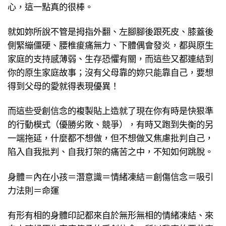
心，這一點真的很棒。
就如妳所說不管是拇指外翻、左腳腳後跟死皮、膝蓋後
側緊繃僵硬、腰椎痠痛無力、下體偶會發炎，都與原生
家庭的支持感薄弱、生存恐懼有關，而這些又都連結到
你的原生家庭故事；沒有父母靠的妳只能靠自己，要想
得到父母的愛就得表現優異！
而這些受創信念的複製貼上造就了現在你有時是快狠準
的行動模式（優勝劣敗、競爭），有時又跑到失衡的另
一端拖延，什麼都不想做，但不想做又焦慮批判自己，
陷入自我批判、自我打架的痛苦之中，不知如何跳脫。
身體＝內在小孩＝潛意識＝情緒凍結＝創傷信念＝吸引
力法則＝命運
有形有相的身體印記都來自於無形無相的情緒凍結、來