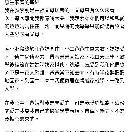
原生家庭的連結：
我在就學前是由祖父母撫養的，父母只有久久來看一
次，每次離開我都嚎啕大哭，我羨慕弟弟們可以和親愛
的爸爸媽媽住在一起，而兒時的我每每只能從陽台望著
天空思念著父母。
國小階段終於和爸媽同住，小二爸爸生意失敗，媽媽受
不了債主逼債壓力，帶著弟弟回娘家，我白天上學，放
學後輪流在姑姑阿姨家搭伙、洗澡，感受到我和他們終
究不是一家人疏離，爸爸常不知去向，有時半夜醉醺醺
地回家。到國中、高中我便寄居在親戚家就學，一路到
大學。
在我心中，爸媽對我是關愛的，可是我隱約認為，這份
關愛是我靠我自己的優異學業表現、自律、獨立、不需
要擔心贏來的。