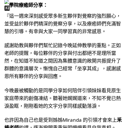
學院療癒師分享：
『這一週來深刻感受眾多新生夥伴對覺察的強烈願心，
並受益於夥伴們精深的覺察分享，以及療癒師們充滿智
慧的引導。有幸與大家一同學習真的非常感恩。
感謝助教與夥伴們幫忙記錄今晚延伸教學的重點。正如
老師的提醒，每位夥伴的分享與付出都絕不是理所當
然，在知道不知道之間因為集體意識的敞開共振提升了
群體的意識層次。慚愧自己經常「坐享其成」，感謝感
恩所有夥伴的分享與回應。
今晚最被觸動的是同學分享如何陪伴引領妹妹看見原生
家庭帶來的創傷凍結。聽著她娓娓道來，不知不覺已熱
淚盈眶，剛剛看她的文字分享同樣感動落淚。
也許因為自己也是受到姊姊Miranda 的引領才會來上
釆
榛老師
的課，逐漸撥開重重無明慢慢看見自我真相。