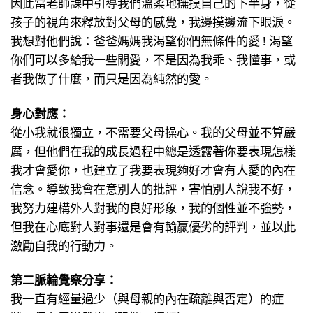
因此當老師課中引導我們溫柔地撫摸自己的下半身，從
孩子的視角來釋放對父母的感覺，我邊摸邊流下眼淚。
我想對他們說：爸爸媽媽我渴望你們無條件的愛 ! 渴望
你們可以多給我一些關愛，不是因為我乖、我懂事，或
者我做了什麼，而只是因為純然的愛。
身心對應：
從小我就很獨立，不需要父母操心。我的父母並不算嚴
厲，但他們在我的成長過程中總是透露著你要表現怎樣
我才會愛你，也建立了我要表現夠好才會有人愛的內在
信念。導致我會在意別人的批評，害怕別人說我不好，
我努力建構外人對我的良好形象，我的個性並不強勢，
但我在心底對人對事還是會有輸贏優劣的評判，並以此
激勵自我的行動力。
第二脈輪覺察分享：
我一直有經量過少（與母親的內在疏離與否定）的症