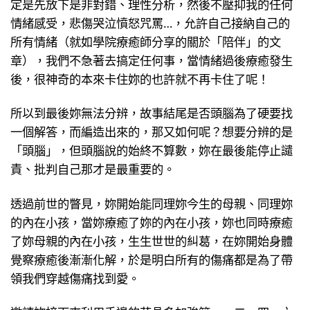
定是先放下是非對錯、理性分析，然後不壓抑我的任何
情緒感受，悲傷哭泣憤怒咒罵…，允許自己接納自己的
所有情緒（就如學院療癒師分享的關於「陪伴」的文
章），我們不急著去搞定任何事，當情緒過後療癒發生
後，很神奇的本來卡住妳的也許就不再卡住了呢！
所以到最後妳無法分辨，故事結尾是否頭腦為了硬要找
一個解答，而編造出來的，那又如何呢？想要分辨的是
「頭腦」，但頭腦說的始終不算數，妳在最後能停止譴
責、批判自己那才是最重要的。
透過前世的瞥見，妳開始能同理妳今生的母親、同理妳
的內在小孩，當妳療癒了妳的內在小孩，妳也同時療癒
了妳母親的內在小孩，生生世世的糾葛，在妳開始身體
覺察療癒後漸漸化解，於是明白所有的傷痛都是為了帶
領我們穿越傷痛找到愛。