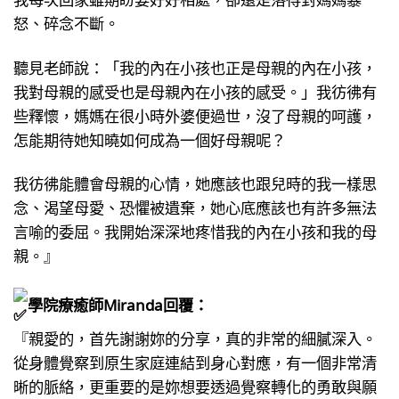
怒、碎念不斷。
聽見老師說：「我的內在小孩也正是母親的內在小孩，
我對母親的感受也是母親內在小孩的感受。」我彷彿有
些釋懷，媽媽在很小時外婆便過世，沒了母親的呵護，
怎能期待她知曉如何成為一個好母親呢？
我彷彿能體會母親的心情，她應該也跟兒時的我一樣思
念、渴望母愛、恐懼被遺棄，她心底應該也有許多無法
言喻的委屈。我開始深深地疼惜我的內在小孩和我的母
親。』
學院療癒師Miranda回覆：
『親愛的，首先謝謝妳的分享，真的非常的細膩深入。
從身體覺察到原生家庭連結到身心對應，有一個非常清
晰的脈絡，更重要的是妳想要透過覺察轉化的勇敢與願