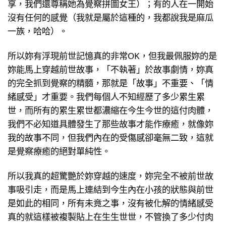
享，我們還尊稱她為覺察拼圖女王）；有的人在一開始
沒有任何的感覺（我就是屬於這種的，我都說我是麻瓜
一族，哈哈）。
所以妳有浮現前世記憶真的非常OK，但我最佩服妳的是
妳能馬上穿越前世故事，「不執著」於故事劇情，妳真
的完全抓到覺察的精髓，那就是「故事」不重要、「情
緒感受」才重要。我們每個人不知經歷了多少累生累
世，而所有的累生累世都濃縮在今生今世的這付肉體，
我們不必知道具體發生了那些故事才能作療癒，就像妳
我的故事不同，但我們內在的受傷感卻毫無二致，這就
是覺察療癒的絕對單純性。
所以我真的超驚艷於妳穿越的速度，妳完全不被前世故
事吸引走，而是馬上連結到今生內在小孩的狀態與前世
是如此的相同，所有未竟之事，沒有被化解的情緒感受
真的就這樣被複製貼上在生生世世，不管換了多少付肉