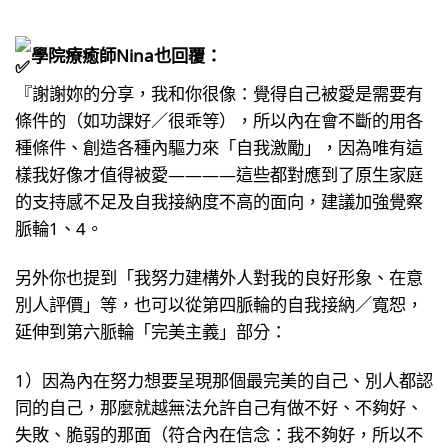
學院療癒師Nina也回覆：
『謝謝妳的分享，我和你很像：覺得自己被愛是需要有
條件的（如功課好／很乖等），所以內在會不斷的用各
種條件、創造各種內驅力來「自我激勵」，因為唯有這
樣我好像才值得被愛————這些都對應到了原生家庭
的支持感不足及自我接納度不高的面向，建議加強覺察
脈輪1、4。
另外你也提到「我努力建構外人對我的良好形象、在意
別人評價」等，也可以從第四脈輪的自我接納／寬恕，
延伸到第六脈輪「完美主義」部分：
1）因為內在努力想要呈現那個最完美的自己、別人都認
同的自己，那麼就越無法允許自己有做不好、不夠好、
失敗、脆弱的那面（符合內在信念：我不夠好，所以不