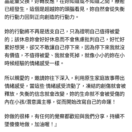
晶能量交換，好轉反應，在妳知道或不知道之間，療癒
已經發生，這個是超越妳的頭腦看見，妳自然會從失衡
的行動力回到正向創造的行動力。
妳的行動將不再是透支自己，只為證明自己值得被愛
的；該休息妳會好好休息而不會焦慮批判自己，好忙好
累好想哭，卻又不敢讓自己停下來，因為停下來我就沒
有價值，不值得被愛、我就會死掉，就像小小的妳在小
時候經驗的情緒感受一樣。
所以親愛的，邀請妳往下深入，利用原生家庭故事帶出
情緒感受，當這些 情緒感受流動了，凍結的創傷就會被
釋放，失衡的信念就會改變，妳的生命就不會被受傷的
內在小孩/潛意識主導，從而開始改寫自己的命運！
妳做的很棒，有任何的覺察都歡迎與我們分享，持續不
墜傻傻地做，加油喔！』