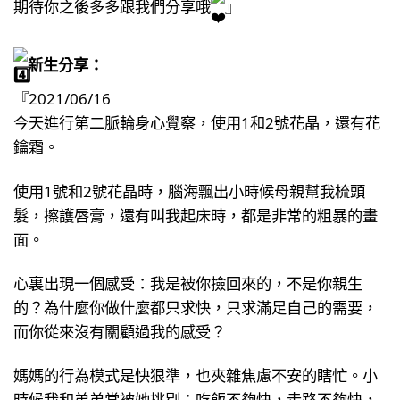
期待你之後多多跟我們分享哦
』
新生分享：
『2021/06/16
今天進行第二脈輪身心覺察，使用1和2號花晶，還有花
鑰霜。
使用1號和2號花晶時，腦海飄出小時候母親幫我梳頭
髮，擦護唇膏，還有叫我起床時，都是非常的粗暴的畫
面。
心裏出現一個感受：我是被你撿回來的，不是你親生
的？為什麼你做什麼都只求快，只求滿足自己的需要，
而你從來沒有關顧過我的感受？
媽媽的行為模式是快狠準，也夾雜焦慮不安的瞎忙。小
時候我和弟弟常被她挑剔：吃飯不夠快，走路不夠快，