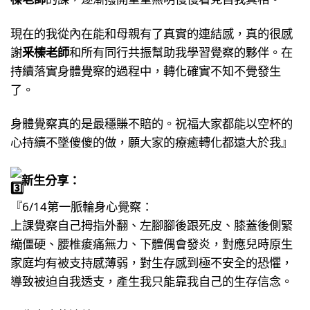
現在的我從內在能和母親有了真實的連結感，真的很感
謝
釆榛老師
和所有同行共振幫助我學習覺察的夥伴。在
持續落實身體覺察的過程中，轉化確實不知不覺發生
了。
身體覺察真的是最穩賺不賠的。祝福大家都能以空杯的
心持續不墜傻傻的做，願大家的療癒轉化都遠大於我』
新生分享：
『6/14第一脈輪身心覺察：
上課覺察自己拇指外翻、左腳腳後跟死皮、膝蓋後側緊
繃僵硬、腰椎痠痛無力、下體偶會發炎，對應兒時原生
家庭均有被支持感薄弱，對生存感到極不安全的恐懼，
導致被迫自我透支，產生我只能靠我自己的生存信念。