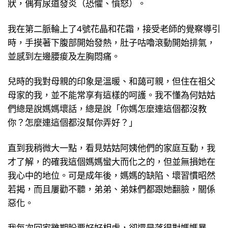
狀，偶有尿道發炎（恐懼、憤怒）。
我在第二脈輪上了4號花晶和花霜，接受老師的覺察導引
時，手摸著下腹部開始發熱，肚子咕嚕滾動開始排氣，
並感到左邊腰痠及左胸悶痛。
兒時的我對母親的印象是溫暖、和藹可親，但住在祖父
母家的我，並不能常享有這樣的呵護。我不懂為何姑姑
們總是說媽媽壞話，總是說「你媽怎麼連這個都沒教
你？怎麼連這個都沒幫你弄好？」
直到我稍微大一點，看見姑姑阿姨他們的家庭互動，我
才了解，的確我這個媽媽蠻大而化之的，但並無損她在
我心中的地位。可是成年後，媽媽的缺陷、壞習慣昭然
若揭，而且屢勸不聽，弟弟、弟妹們都跟她翻臉，關係
惡化。
我每次回家雖期盼要好好相處，卻還是落得對媽媽暴