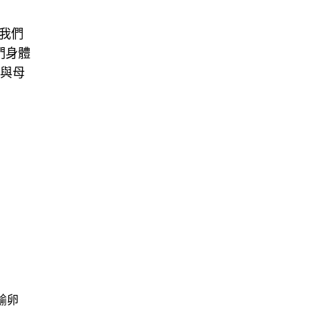
我們
們身體
：與母
輸卵