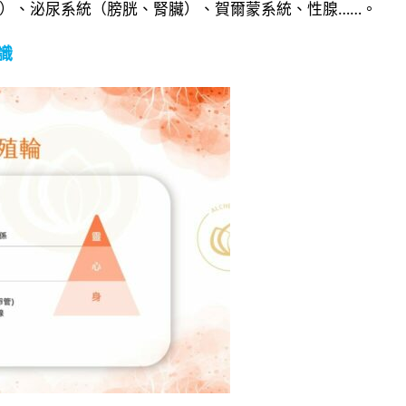
）、泌尿系統（膀胱、腎臟）、賀爾蒙系統、性腺……。​
識