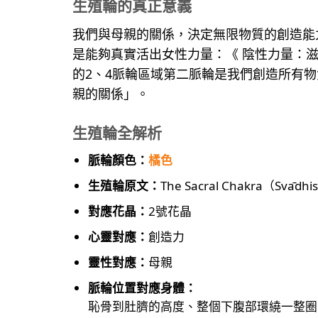
生殖
輪的真正意義
我們與母親的關係，決定無限物質的創造能
是能夠真實活出女性力量：《 陰性力量：
的2、4脈輪區域第二脈輪是我們創造所有
親的關係」。
生殖
輪
全解析
脈輪顏色：
橘色
生殖輪原文：
The Sacral Chakra（Svādh
對應花晶：
2號花晶
心靈對應：
創造力
靈性對應：
母親
脈輪位置對應身體：
恥骨到肚臍的高度、整個下腹部環繞一整圈