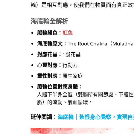
輪）是相互對應，使我們在物質面有真正效
海底輪全解析
脈輪顏色：
紅色
海底輪原文：
The Root Chakra（Muladh
對應花晶：
1號花晶
心靈對應：
行動力
靈性對應：
原生家庭
脈輪位置對應身體：
人體下半身全區（雙腿所有關節處、下體性
脈）的流動、氣血循環。
延伸閱讀
：
海底輪｜紮根身心覺察，實現自