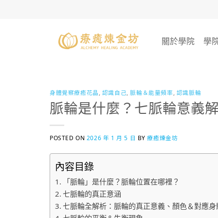
Skip
to
content
關於學院
學
身體覺察療癒花晶
,
認識自己
,
脈輪＆能量頻率
,
認識脈輪
脈輪是什麼？七脈輪意義
POSTED ON
2026 年 1 月 5 日
BY
療癒煉金坊
內容目錄
​「脈輪」是什麼？脈輪位置在哪裡？
七脈輪的真正意涵
七脈輪全解析：脈輪的真正意義、顏色＆對應身
七脈輪的平衡＆失衡現象