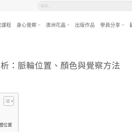
搜
尋
關
鍵
院課程
身心覺察
澳洲花晶
出版作品
學員分享
字:
解析：脈輪位置、顏色與覺察方法
體位置