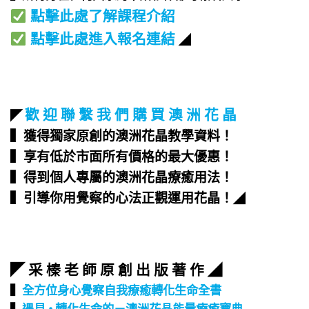
點擊此處了解課程介紹
點擊此處進入報名連結
◢
歡 迎 聯 繫 我 們 購 買 澳 洲 花 晶
◤
▍獲得獨家原創的澳洲花晶教學資料！
▍享有低於市面所有價格的最大優惠！
▍得到個人專屬的澳洲花晶療癒用法！
▍引導你用覺察的心法正觀運用花晶！
◢
◤ 采 榛 老 師 原 創 出 版 著 作 ◢
▍
全方位身心覺察自我療癒轉化生命全書
▍
遇見 • 轉化生命的－澳洲花晶能量療癒寶典