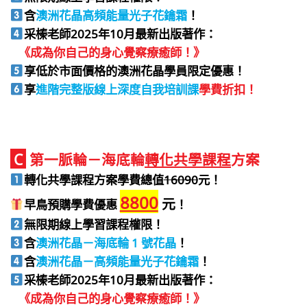
含
澳洲花晶高頻能量光子花鑰霜
！
采榛老師2025年10月最新出版著作：
《成為你自己的身心覺察療癒師！》
享低於
市面價格的澳洲花晶學員限定優惠！
享
進階完整版線上深度自我培訓課
學費折扣！
C
第一脈輪－海底輪
轉化共學課程
方案
轉化共學課程方案學費總值
16090
元！
8800
元
早鳥預購學費優惠
！
無限期線上學習課程權限！
含
澳洲花晶－海底輪 1 號花晶
！
含
澳洲花晶－高頻能量光子花鑰霜
！
采榛老師2025年10月最新出版著作：
《成為你自己的身心覺察療癒師！》