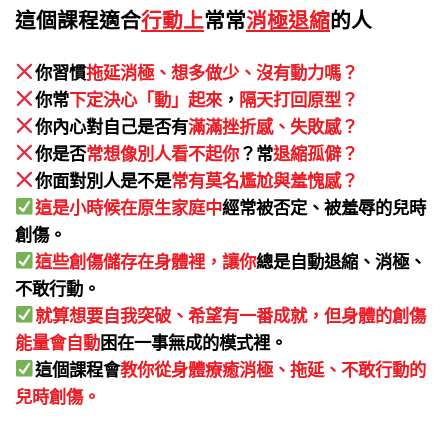
這個課程適合
行動上
常常
消極退縮
的人
你習慣
拖延消極、想多做少、沒有動力嗎？
你常
下定決心「動」起來
，
隔天打回原型
？
你內心對自己是否有
滿滿挫折感、失敗感？
你是否
常想像別人看不起你
？常
退縮孤僻？
你面對別人是不是
常有莫名尷尬與羞愧感？
這是小時候在原生家庭中
經常被否定、被羞辱的兒時
創傷。
這些創傷儲存在身體裡，讓你
總是自動退縮、消極、
不敢行動。
就算想要自我突破、希望有一番成就，但身體的創傷
能量會自動
困在一事無成的模式裡。
這個課程會
教你從身體療癒消極、拖延、不敢行動的
兒時創傷。