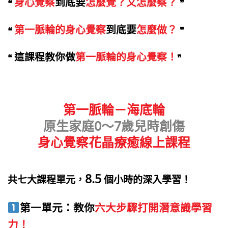
身心覺察
到底要
怎麼覺？又怎麼察？
❝
❞
第一脈輪的身心覺察
到底要
怎麼做？
❝
❞
這課程教你做
第一脈輪的身心覺察！
❝
❞
第一脈輪－海底輪
原生家庭0～7歲兒時創傷
身心覺察花晶療癒線上課程
8.5
共七大課程單元，
個小時的深入學習！
第一單元：教你
六大步驟打開潛意識學習
力！