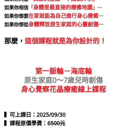
身體是最直接的療癒地圖
如果你相信
「
」
⋯
在家就能為自己進行身心療癒
如果你想要
⋯
身體釋放原生家庭的心靈創傷
如果你想從
⋯
那麼，
這個課程就是為你設計的！
第一脈輪－海底輪
原生家庭0～7歲兒時創傷
身心覺察花晶療癒線上課程
▍
可上課日：2025/09/30
▍
課程原價學費：6
500
元