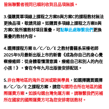
皆無聯繫者視同已順利收到且品項無誤。
3.僅購買單項線上課程之方案B與方案C的課程教材無法
更換品項，敬請見諒。如購買多項線上課程之方案B與
方案C致所獲教材項目重疊，
可
點擊此處聯繫我們
更換
重疊的教材內容。
4.選擇課程方案 B／C／D／E 之教材書籍系采榛老師
2025年9月最新出版上市的新書《成為你自己的身心覺
察療癒師：從身體看懂潛意識，療癒自己和別人的內在
小孩！》。會在
今年九月出版後安排配送。
5.
非台灣地區的海外亞洲或歐美學員
，如選擇購買選擇
B／C／D／E 之課程方案，請您
勾選符合所在地區的國
際運費方案
。
如誤勾選台灣免運方案，請聯繫我們另補
所在國家的國際運費方可為您安排寄送教材。