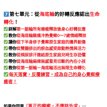
第七單元：從
海底輪
的好轉反應認出
生命
轉化
！
詳解
第一脈輪所有療癒釋放後身心好轉反應
教你
從海底輪酸痛冷熱覺察0～7歲情緒釋放
讓你
從下半身疹子覺察原生家庭的邊界創傷
帶你
從雙腿排出的瘀血感受啟動熱情與活力
教你
從頻尿排汗連結原生家庭兒時生存恐懼
帶你
從海底輪麻痺無感看見切斷的內在小孩
教你
從第一脈輪－海底輪活出無限生命轉化
每天落實，反覆練習，成為自己的身心覺察療
癒者！
真正的療癒，不應該外求
如果你同意
「
」
⋯