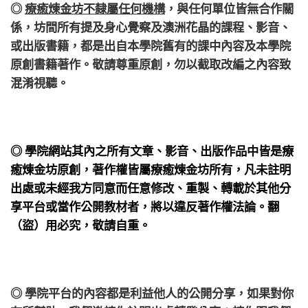
◎
療癒煉金坊不隸屬任何機構
，
與任何單位皆無合作關
係，
坊間所有提及身心覺察及澳洲花晶的課程、影音、
或出版書籍，都是出自本學院舊有的課中內容及本學院
原創書籍著作。敬請尊重原創，勿以截取改編之內容致
混淆視聽。
◎ 學院網站其內之所有文章、影音、出版作品中皆是療
癒煉金坊原創，著作權皆屬療癒煉金坊所有，凡未註明
出處或未經我方同意而任意修改、重製、轉載於其他分
享平台或當作公開教材者，將以違反著作權法論。翻
（盜）用必究，敬請自重。
◎ 學院平台的內容都是利益他人的公開分享，如果對你