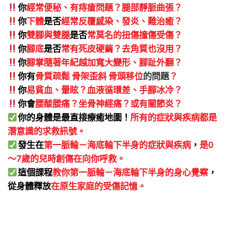
你
經常便秘、有痔瘡問題？腿部靜脈曲張？
你
下體
是否
經常反覆感染、發炎、難治癒？
你
雙腳與雙腿
是否
常莫名的扭傷撞傷受傷？
你
腳底
是否
常有死皮硬繭？去角質也沒用？
你
腳掌隨著年紀越加寬大變形、腳趾外翻？
你有
骨質疏鬆 骨架歪斜 骨頭移位
的問題
？
你
易貧血、暈眩？血液循環差、手腳冰冷？
你會
腰酸腰痛？坐骨神經痛？或有關節炎？
你的身體是最直接療癒地圖！
所有的症狀與疾病都是
潛意識的求救訊號。
發生在
第一脈輪－海底輪下半身的症狀與疾病
，
是
0
～7歲的兒時創傷在向你呼救。
這個課程
教你第一脈輪－海底輪下半身的身心覺察
，
從身體釋放
在原生家庭的受傷記憶
。