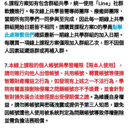
6.課程方案如有包含群組共學，統一使用「Line」社群
軟體進行。每次線上共學皆需導師團隊、療癒師團隊、
當期所有同學們一同參與至完成，因此每一期線上共學
群組開始日期皆不相同，請購買課程方案D的學員
點擊
此處聯繫我們
確認最新一期線上共學群組的加入日期。
每購買一項線上課程方案僅限加入群組乙次，恕不因個
人因素延遲退群或再補入群。
7.
本線上課程的個人帳號與學習權限【限本人使用】，
請勿進行向他人出借帳號、共用帳號、轉賣帳號等侵損
智慧財產權益之行為，如發現有上述之一不法行為，學
院有權直接刪除侵權之問題帳號亦不予退費，並會針對
智財損失循合法途徑提出受侵賠償之請
。為維護自身權
益，請勿將帳號與密碼洩露或提供予第三人知悉，避免
因帳號遭他人使用被系統判定為問題帳號導致停權刪除
並需負擔法務賠償。