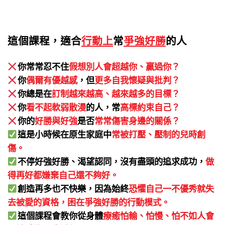
這個課程，適合
行動上
常
爭強好勝
的人
你常常忍不住
假想別人會超越你、贏過你？
你
偶爾有優越感
，但
更多自我懷疑與批判？
你總是在
訂制越來越高、越來越多的目標？
你
看不起軟弱散漫
的人，常
高標約束自己？
你的
好勝與好強
是否
常常傷害身邊的關係？
這是小時候在原生家庭中
常被打壓、壓制的兒時創
傷。
不停好強好勝、渴望認同，沒有盡頭的追求成功，
做
得再好都嫌棄自己還不夠好。
創造再多也不快樂，因為始終
恐懼自己一不優秀就失
去被愛的資格，困在爭強好勝的行動模式。
這個課程會教你從身體
療癒怕輸、怕慢、怕不如人會