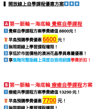
▍
開放線上自學課程優惠方案
第一脈輪－海底輪
覺察自學課程
覺察自學課程方案學費總值
88
00元
！
6600
早鳥預購學費優惠
元！
無限期線上學習課程權限！
享低於市面價格的澳洲花晶學員專屬優惠！
享
進階完整版線上深度自我培訓課
學費折扣！
第一脈輪－海底輪
療癒自學課程
方案
療癒共學課程方案學費總值
13290 元
！
7700
元
早鳥預購學費優惠
！
無限期線上學習課程權限！