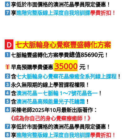
享低於市面價格的澳洲花晶學員限定優惠！
享
進階完整版線上深度自我培訓課
學費折扣！
D
七大脈輪身心覺察豐盛轉化方案
總值
85690
元
七脈輪豐盛轉化方案學費
！
35000
元
早鳥
預購學費優惠
！
含
七大脈輪身心覺察花晶療癒全系列線上課程
！
永久無限期的線上學習課程權限！
含
澳洲花晶－七脈輪 1～7號花晶各一
！
含
澳洲花晶高頻能量光子花鑰霜
！
采榛老師2025年10月最新出版著作：
《成為你自己的身心覺察療癒師！》
享低於市面價格的澳洲花晶學員限定優惠！
享
進階完整版線上深度自我培訓課
學費折扣！