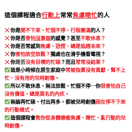
這個課程適合
行動上
常常
焦慮瞎忙
的人
你是
閒不下來、忙個不停、行程塞滿
的人？
你是否
害怕
沒事做
的感覺？甚至
不敢休息
？
你是否常感到
焦慮、恐慌、總是追趕未來？
你
害怕放空放鬆？
獨處也在滑手機看電視？
你
是否
沒有目標的忙碌
？而且
常常沒結果
？
這是小時候在原生家庭中
常被指責沒有貢獻、幫不上
忙、沒有用的兒時創傷
。
所以不敢休息、無法放鬆、忙個不停⋯你
很害怕自己
沒有價值，總是莫名的內疚。
無論再忙碌、付出再多，都被兒時創傷
困在停不下來
的行動模式。
這個課程會
教你從身體療癒焦慮、瞎忙、亂行動的兒
時創傷。