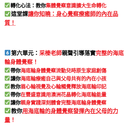
轉化心法：教你
集體覺察意識擴大生命轉化
這堂課
讓你知曉：身心覺察療癒師的內在品
質！
第六單元：
采榛老師
親聲引導落實
完整的海底
輪身體覺察！
帶你
海底輪身體覺察流動兒時原生家庭創傷
讓你
海底輪療癒自己與父母共有的內在小孩
教你
眉心輪視覺及心輪觸覺釋放海底輪印記
帶你
在豐盛意識用澳洲花晶轉化海底輪能量
讓你
親身實踐深刻體會完整海底輪身體覺察
教你
用海底輪的身體覺察發揮內在父母的力
量
！