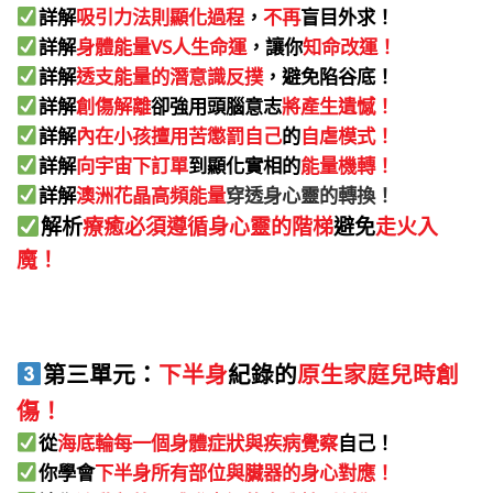
詳解
吸引力法則顯化過程
，
不再
盲目外求！
詳解
身體能量VS人生命運
，讓你
知命改運！
詳解
透支能量的潛意識反撲
，避免陷谷底！
詳解
創傷解離
卻強用頭腦意志
將產生遺憾！
詳解
內在小孩擅用苦懲罰自己
的
自虐模式！
詳解
向宇宙下訂單
到顯化實相的
能量機轉！
詳解
澳洲花晶高頻能量
穿透身心靈的轉換！
解析
療癒必須遵循身心靈的階梯
避免
走火入
魔！
第三單元：
下半身
紀錄的
原生家庭兒時創
傷！
從
海底輪每一個身體症狀與疾病覺察
自己！
你學會
下半身所有部位與臟器的身心對應！