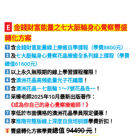
E
金錢財富能量之七大脈輪身心覺察豐盛
轉化方案
含
金錢財富能量線上療癒自學課程（學費8800元）
及
七大脈輪身心覺察花晶療癒全系列線上課程（學費
總值61600元）
以上永久無限期的線上學習課程權限！
含
澳洲花晶高頻能量光子花鑰霜
！
含
澳洲花晶－七脈輪 1～7號花晶各一
！
采榛老師2025年10月最新出版著作：
《成為你自己的身心覺察療癒師！》
享低於市面價格的澳洲花晶學員限定優惠！
享
進階完整版線上深度自我培訓課
學費折扣！
總值
94490 元
！
豐盛轉化方案學費