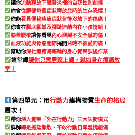
讓你
流動釋放下體發炎裡的自我性別創傷
你會
從腿部每個症狀釋放兒時的生存恐懼！
你能
看見便秘痔瘡症狀背後沒放下的傷痛！
你會在
腳底腳掌及腳趾連結內在小孩情緒！
膝蓋腰椎
讓你看見
內心深層不安全感的傷！
血液功能與骨骼關節
揭開
兒時不被愛的痛！
幫
助你
深化療癒海底輪的身心覺察課後作業
這堂課
讓你只需居家上課，就如身在療癒教
室！
第四單元：用
行動力
建構物質
生命的格局
層次！
帶你
深入覺察「外在行動力」三大失衡模式
詳解
總是拖延懶散、不敢行動自卑羞愧創傷
詳解
總是焦慮不安、瞎忙行動自責內疚創傷