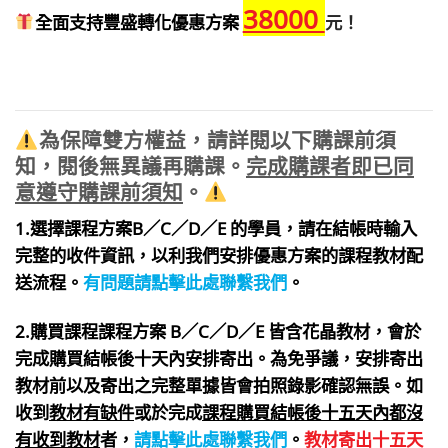
38000
全面支持豐盛轉化優惠方案
元！
為保障雙方權益，請詳閱以下購課前須
知，閱後無異議再購課。
完成購課者即已同
意遵守購課前須知
。
1.選擇課程方案B／C／D／E 的學員，請在結帳時輸入
完整的收件資訊，以利我們安排優惠方案的課程教材配
送流程。
有問題請點擊此處聯繫我們
。
2.購買課程課程方案 B／C／D／E 皆含花晶教材，會於
完成購買結帳後十天內安排寄出。為免爭議，安排寄出
教材前以及寄出之完整單據皆會拍照錄影確認無誤。如
收到
教材有缺件
或於完成
課程購買結帳後十五天內都沒
有收到教材
者，
請點擊此處聯繫我們
。
教材寄出十五天