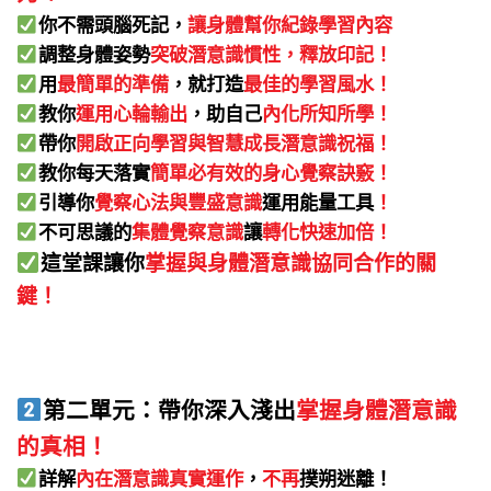
你不需頭腦死記，
讓身體幫你紀錄學習內容
調整身體姿勢
突破潛意識慣性，釋放印記！
用
最簡單的準備
，就打造
最佳的學習風水！
教你
運用心輪輸出
，助自己
內化所知所學！
帶你
開啟正向學習與智慧成長
潛意識祝福！
教你每天落實
簡單必有效的身心覺察訣竅！
引導你
覺察心法與豐盛意識
運用能量工具
！
不可思議的
集體覺察意識
讓
轉化快速加倍！
這堂課讓你
掌握與身體潛意識協同合作的關
鍵！
第二單元：帶你深入淺出
掌握身體潛意識
的真相！
詳解
內在潛意識真實運作
，
不再
撲朔迷離！