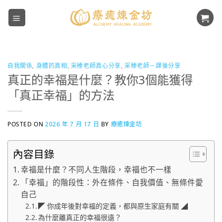
Skip
to
content
自我關係
,
身體的真相
,
采榛老師真心分享
,
采榛老師－課後分享
真正的幸福是什麼？教你3個能獲得
「真正幸福」的方法
POSTED ON
2026 年 7 月 17 日
BY
療癒煉金坊
內容目錄
幸福是什麼？不同人生階段，幸福也不一樣
「幸福」的階段性：外在條件、自我價值、無條件愛
自己
◤ 你成年後對幸福的定義，都與原生家庭有關 ◢
為什麼離真正的幸福很遠？