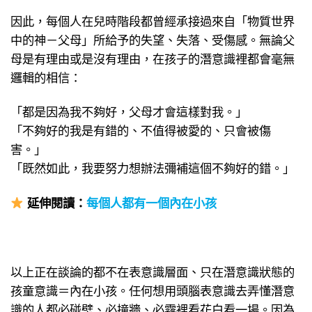
因此，每個人在兒時階段都曾經承接過來自「物質世界
中的神－父母」所給予的失望、失落、受傷感。無論父
母是有理由或是沒有理由，在孩子的潛意識裡都會毫無
邏輯的相信：
「都是因為我不夠好，父母才會這樣對我。」
「不夠好的我是有錯的、不值得被愛的、只會被傷
害。」
「既然如此，我要努力想辦法彌補這個不夠好的錯。」
延伸
閱讀：
每個人都有一個內在小孩
以上正在談論的都不在表意識層面、只在潛意識狀態的
孩童意識＝內在小孩。任何想用頭腦表意識去弄懂潛意
識的人都必碰壁、必撞牆、必霧裡看花白看一場。因為