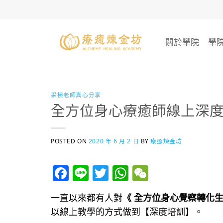
Skip
to
content
關於學院
學
采榛老師真心分享
​​​​​​全方位身心療癒師線
POSTED ON
2020 年 6 月 2 日
BY
療癒煉金坊
Facebook
Line
Twitter
WhatsApp
WeChat
一直以來都有人對
《 全方位身心覺察轉化
以線上教學的方式做到【深度培訓】。