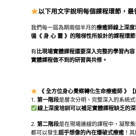
以下用文字說明每個課程環節，最
我們每一屆為期兩個半月的
療癒師線上深度
循《 身 心 靈 》的階梯性所設計的課程環
有
比現場實體課程還要深入完整的學習內容
實體課程做不到的研習與共修。
《 全方位身心覺察轉化生命療癒師 》
1.
第一階段
是層次分明、完整深入的系統式
線上深度培訓可以
補足實體課程缺乏的深
2.
第二階段
是在現場連線的課程中，凝聚集
都可以發生
超乎想像的內在爆破式療癒
！其