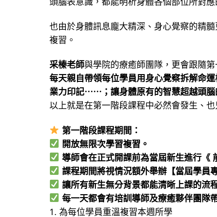
頭腦表意識，都能明析身體各個部位所對應
也由於身體訊息龐大精深、身心覺察的精髓
複習。
采榛老師
與學院的療癒師團隊，更會跟隨第
每天親自帶領每位學員用身心覺察拆解命運
業力印記⋯⋯；讓身體原有的智慧超越頭腦
以上就是在第一階段課程中必然會發生、也
第一階段課程期間：
開放無限次學習複習。
導師會在正式開課前為當屆新生進行《 
課程期間將視情況額外舉辦【當屆學員專屬
讓所有新生無分背景都能清晰上課的流
每一天都會有培訓導師及療癒夥伴團隊
1. 為每位學員重溫複習本週所學