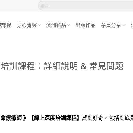
搜
尋
關
鍵
院課程
身心覺察
澳洲花晶
出版作品
學員分享
字:
上深度培訓課程：詳細說明 & 常見問題
生命療癒師 》【線上深度培訓課程】
感到好奇，包括到底