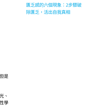
匱乏感的六個現象：2步驟破
除匱乏，活出自我真相
但是
光、
性學