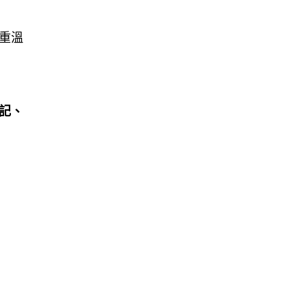
重溫
記、