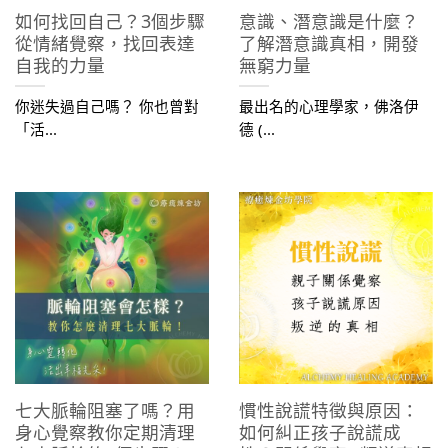
如何找回自己？3個步驟
意識、潛意識是什麼？
從情緒覺察，找回表達
了解潛意識真相，開發
自我的力量
無窮力量
你迷失過自己嗎？ 你也曾對
最出名的心理學家，佛洛伊
「活...
德 (...
七大脈輪阻塞了嗎？用
慣性說謊特徵與原因：
身心覺察教你定期清理
如何糾正孩子說謊成