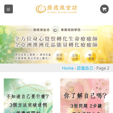
Skip
to
content
Home
-
認識自己
-
Page 2