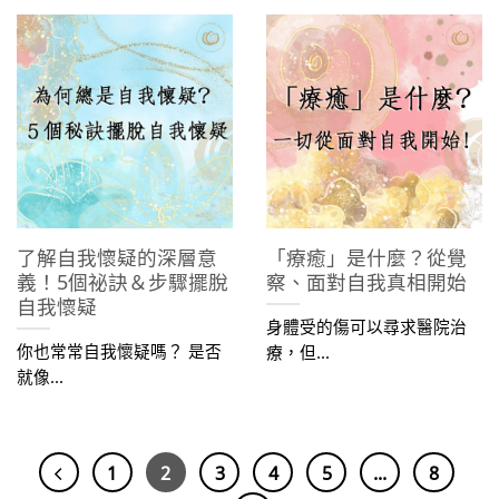
了解自我懷疑的深層意
「療癒」是什麼？從覺
義！5個祕訣＆步驟擺脫
察、面對自我真相開始
自我懷疑
身體受的傷可以尋求醫院治
你也常常自我懷疑嗎？ 是否
療，但...
就像...
1
2
3
4
5
...
8