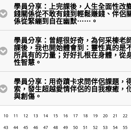
學員分享：上完課後，人生全面性改
錢關係從不敢有錢到輕鬆賺錢、伴侶
係從緊繃到自在幽默⋯⋯。
學員分享：曾經很好奇，為何采榛老
課後，我也開始體會到：靈性真的是
所具有的力量；好好扎根在身體，從
性智慧。
學員分享：用奇蹟卡求問伴侶課題，
索，發生超越愛情伴侶的自我療癒，
與創傷。
10
11
12
13
14
15
16
17
18
19
20
21
22
43
44
45
46
47
48
49
50
51
52
53
54
55