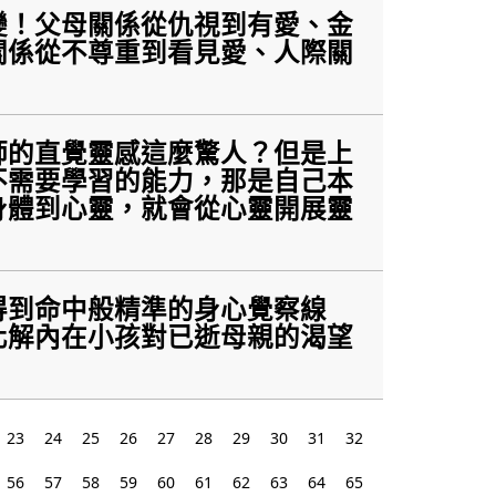
變！父母關係從仇視到有愛、金
關係從不尊重到看見愛、人際關
師的直覺靈感這麼驚人？但是上
不需要學習的能力，那是自己本
身體到心靈，就會從心靈開展靈
得到命中般精準的身心覺察線
化解內在小孩對已逝母親的渴望
23
24
25
26
27
28
29
30
31
32
56
57
58
59
60
61
62
63
64
65