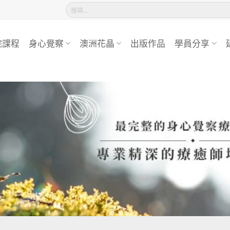
搜
尋
關
鍵
院課程
身心覺察
澳洲花晶
出版作品
學員分享
字: