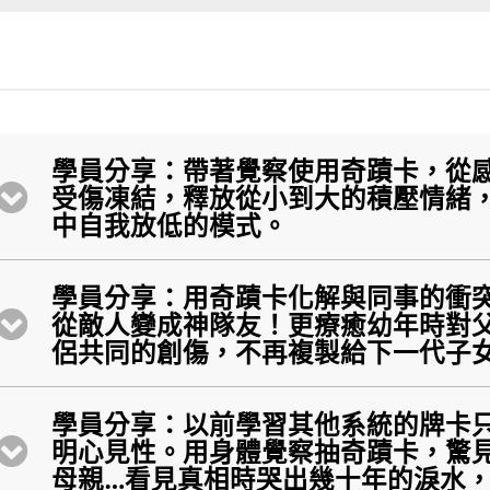
學員分享：帶著覺察使用奇蹟卡，從
受傷凍結，釋放從小到大的積壓情緒
中自我放低的模式。
學員分享：用奇蹟卡化解與同事的衝
從敵人變成神隊友！更療癒幼年時對
侶共同的創傷，不再複製給下一代子
學員分享：以前學習其他系統的牌卡
明心見性。用身體覺察抽奇蹟卡，驚
母親…看見真相時哭出幾十年的淚水