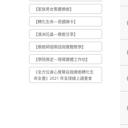
【家族男女集體療癒】
【轉化生命－奇蹟牌卡】
【澳洲花晶－療癒分享】
【療癒師個案諮詢實戰教學】
【學院限定－現場實體工作坊】
《全方位身心覺察自我療癒轉化生
命全書》2021 年全球線上讀書會