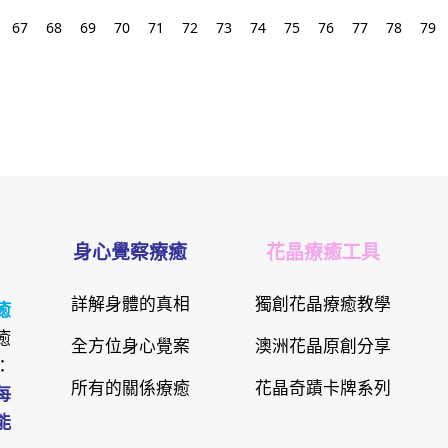
67
68
69
70
71
72
73
74
75
76
77
78
79
身心覺察療癒
花晶療癒工具
詳解身體的真相
獨創花晶療癒教學
癒
癒
全方位身心覺案
澳洲花晶原創分享
：
所有的關係療癒
花晶奇蹟卡牌系列
每
能